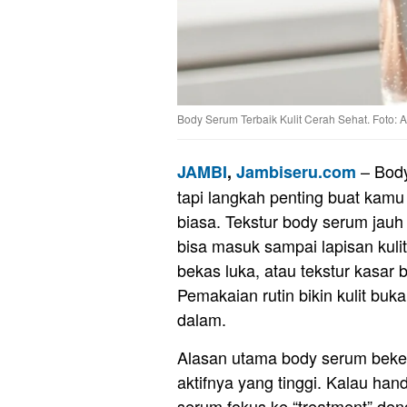
Body Serum Terbaik Kulit Cerah Sehat. Foto: 
– Body
JAMBI
,
Jambiseru.com
tapi langkah penting buat kamu
biasa. Tekstur body serum jauh l
bisa masuk sampai lapisan kulit
bekas luka, atau tekstur kasar bi
Pemakaian rutin bikin kulit buk
dalam.
Alasan utama body serum beker
aktifnya yang tinggi. Kalau ha
serum fokus ke “treatment” den