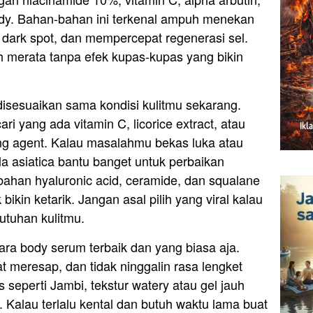
body. Bahan-bahan ini terkenal ampuh menekan
dark spot, dan mempercepat regenerasi sel.
erah merata tanpa efek kupas-kupas yang bikin
 disesuaikan sama kondisi kulitmu sekarang.
ri yang ada vitamin C, licorice extract, atau
ing agent. Kalau masalahmu bekas luka atau
la asiatica bantu banget untuk perbaikan
mbahan hyaluronic acid, ceramide, dan squalane
ikin ketarik. Jangan asal pilih yang viral kalau
utuhan kulitmu.
ara body serum terbaik dan yang biasa aja.
t meresap, dan tidak ninggalin rasa lengket
s seperti Jambi, tekstur watery atau gel jauh
. Kalau terlalu kental dan butuh waktu lama buat