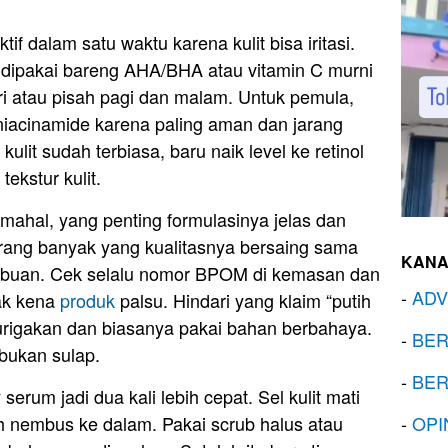
 dalam satu waktu karena kulit bisa iritasi.
n dipakai bareng AHA/BHA atau vitamin C murni
ari atau pisah pagi dan malam. Untuk pemula,
niacinamide karena paling aman dan jarang
ulit sudah terbiasa, baru naik level ke retinol
ekstur kulit.
 mahal, yang penting formulasinya jelas dan
rang banyak yang kualitasnya bersaing sama
KANA
 ribuan. Cek selalu nomor BPOM di kemasan dan
-
ADV
dak kena
produk
palsu. Hindari yang klaim “putih
rigakan dan biasanya pakai bahan berbahaya.
-
BER
 bukan sulap.
-
BER
 serum jadi dua kali lebih cepat. Sel kulit mati
 nembus ke dalam. Pakai scrub halus atau
-
OPI