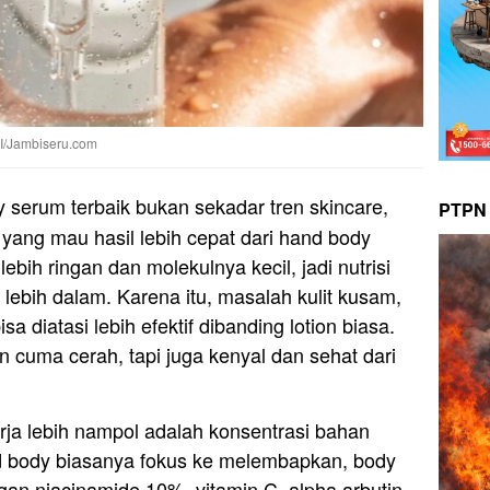
AI/Jambiseru.com
 serum terbaik bukan sekadar tren skincare,
PTPN 
 yang mau hasil lebih cepat dari hand body
ebih ringan dan molekulnya kecil, jadi nutrisi
 lebih dalam. Karena itu, masalah kulit kusam,
sa diatasi lebih efektif dibanding lotion biasa.
an cuma cerah, tapi juga kenyal dan sehat dari
ja lebih nampol adalah konsentrasi bahan
nd body biasanya fokus ke melembapkan, body
gan niacinamide 10%, vitamin C, alpha arbutin,