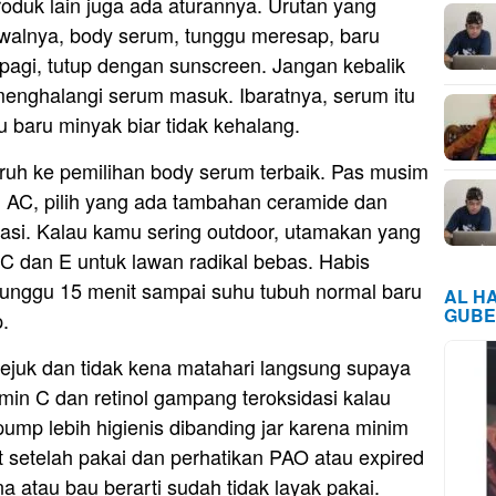
oduk lain juga ada aturannya. Urutan yang
jadwalnya, body serum, tunggu meresap, baru
 pagi, tutup dengan sunscreen. Jangan kebalik
 menghalangi serum masuk. Ibaratnya, serum itu
ulu baru minyak biar tidak kehalang.
ruh ke pemilihan body serum terbaik. Pas musim
n AC, pilih yang ada tambahan ceramide dan
drasi. Kalau kamu sering outdoor, utamakan yang
 C dan E untuk lawan radikal bebas. Habis
 tunggu 15 menit sampai suhu tubuh normal baru
AL H
GUBE
.
ejuk dan tidak kena matahari langsung supaya
min C dan retinol gampang teroksidasi kalau
ump lebih higienis dibanding jar karena minim
t setelah pakai dan perhatikan PAO atau expired
 atau bau berarti sudah tidak layak pakai.