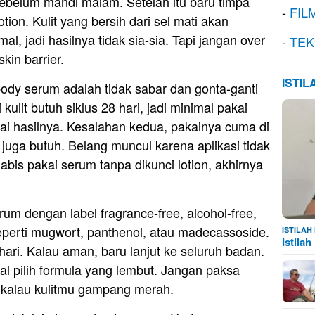
sebelum mandi malam. Setelah itu baru timpa
-
FIL
ion. Kulit yang bersih dari sel mati akan
al, jadi hasilnya tidak sia-sia. Tapi jangan over
-
TEK
kin barrier.
ISTI
dy serum adalah tidak sabar dan gonta-ganti
ulit butuh siklus 28 hari, jadi minimal pakai
lai hasilnya. Kesalahan kedua, pakainya cuma di
juga butuh. Belang muncul karena aplikasi tidak
abis pakai serum tanpa dikunci lotion, akhirnya
serum dengan label fragrance-free, alcohol-free,
perti mugwort, panthenol, atau madecassoside.
ISTILA
Istila
 hari. Kalau aman, baru lanjut ke seluruh badan.
asal pilih formula yang lembut. Jangan paksa
i kalau kulitmu gampang merah.