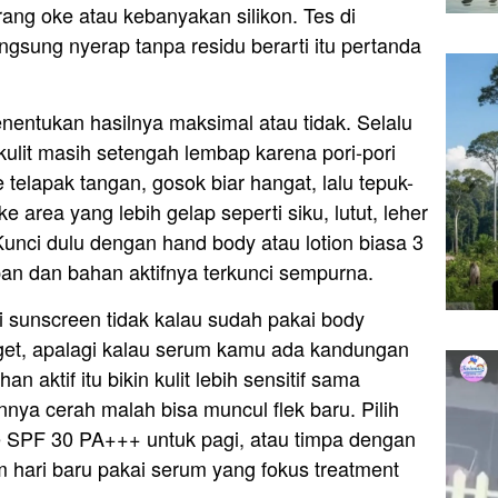
rang oke atau kebanyakan silikon. Tes di
ngsung nyerap tanpa residu berarti itu pertanda
entukan hasilnya maksimal atau tidak. Selalu
kulit masih setengah lembap karena pori-pori
 telapak tangan, gosok biar hangat, lalu tepuk-
 area yang lebih gelap seperti siku, lutut, leher
unci dulu dengan hand body atau lotion biasa 3
an dan bahan aktifnya terkunci sempurna.
 sunscreen tidak kalau sudah pakai body
et, apalagi kalau serum kamu ada kandungan
an aktif itu bikin kulit lebih sensitif sama
nya cerah malah bisa muncul flek baru. Pilih
 SPF 30 PA+++ untuk pagi, atau timpa dengan
 hari baru pakai serum yang fokus treatment