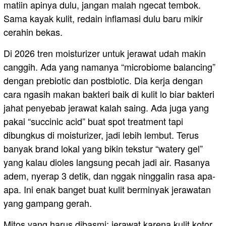
matiin apinya dulu, jangan malah ngecat tembok.
Sama kayak kulit, redain inflamasi dulu baru mikir
cerahin bekas.
Di 2026 tren moisturizer untuk jerawat udah makin
canggih. Ada yang namanya “microbiome balancing”
dengan prebiotic dan postbiotic. Dia kerja dengan
cara ngasih makan bakteri baik di kulit lo biar bakteri
jahat penyebab jerawat kalah saing. Ada juga yang
pakai “succinic acid” buat spot treatment tapi
dibungkus di moisturizer, jadi lebih lembut. Terus
banyak brand lokal yang bikin tekstur “watery gel”
yang kalau dioles langsung pecah jadi air. Rasanya
adem, nyerap 3 detik, dan nggak ninggalin rasa apa-
apa. Ini enak banget buat kulit berminyak jerawatan
yang gampang gerah.
Mitos yang harus dibasmi: jerawat karena kulit kotor,