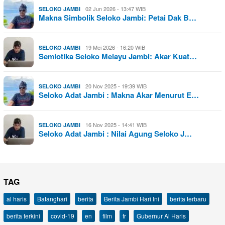
02 Jun 2026 - 13:47 WIB
SELOKO JAMBI
Makna Simbolik Seloko Jambi: Petai Dak B…
19 Mei 2026 - 16:20 WIB
SELOKO JAMBI
Semiotika Seloko Melayu Jambi: Akar Kuat…
20 Nov 2025 - 19:39 WIB
SELOKO JAMBI
Seloko Adat Jambi : Makna Akar Menurut E…
16 Nov 2025 - 14:41 WIB
SELOKO JAMBI
Seloko Adat Jambi : Nilai Agung Seloko J…
TAG
al haris
Batanghari
berita
Berita Jambi Hari Ini
berita terbaru
berita terkini
covid-19
en
film
fr
Gubernur Al Haris