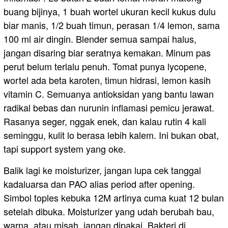
buang bijinya, 1 buah wortel ukuran kecil kukus dulu
biar manis, 1/2 buah timun, perasan 1/4 lemon, sama
100 ml air dingin. Blender semua sampai halus,
jangan disaring biar seratnya kemakan. Minum pas
perut belum terlalu penuh. Tomat punya lycopene,
wortel ada beta karoten, timun hidrasi, lemon kasih
vitamin C. Semuanya antioksidan yang bantu lawan
radikal bebas dan nurunin inflamasi pemicu jerawat.
Rasanya seger, nggak enek, dan kalau rutin 4 kali
seminggu, kulit lo berasa lebih kalem. Ini bukan obat,
tapi support system yang oke.
Balik lagi ke moisturizer, jangan lupa cek tanggal
kadaluarsa dan PAO alias period after opening.
Simbol toples kebuka 12M artinya cuma kuat 12 bulan
setelah dibuka. Moisturizer yang udah berubah bau,
warna, atau misah, jangan dipakai. Bakteri di