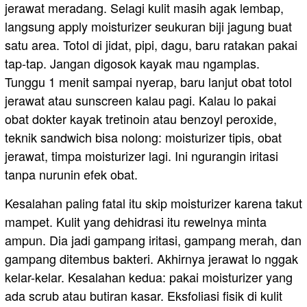
jerawat meradang. Selagi kulit masih agak lembap,
langsung apply moisturizer seukuran biji jagung buat
satu area. Totol di jidat, pipi, dagu, baru ratakan pakai
tap-tap. Jangan digosok kayak mau ngamplas.
Tunggu 1 menit sampai nyerap, baru lanjut obat totol
jerawat atau sunscreen kalau pagi. Kalau lo pakai
obat dokter kayak tretinoin atau benzoyl peroxide,
teknik sandwich bisa nolong: moisturizer tipis, obat
jerawat, timpa moisturizer lagi. Ini ngurangin iritasi
tanpa nurunin efek obat.
Kesalahan paling fatal itu skip moisturizer karena takut
mampet. Kulit yang dehidrasi itu rewelnya minta
ampun. Dia jadi gampang iritasi, gampang merah, dan
gampang ditembus bakteri. Akhirnya jerawat lo nggak
kelar-kelar. Kesalahan kedua: pakai moisturizer yang
ada scrub atau butiran kasar. Eksfoliasi fisik di kulit