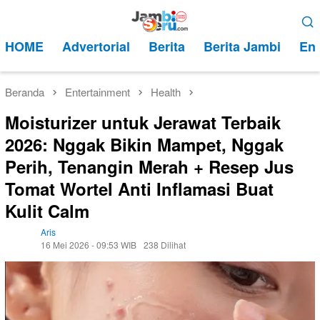
Loncat
Menu
ke
Mobile
HOME
Advertorial
Berita
Berita Jambi
Ent
konten
Beranda
Entertainment
Health
Moisturizer untuk Jerawat Terbaik
2026: Nggak Bikin Mampet, Nggak
Perih, Tenangin Merah + Resep Jus
Tomat Wortel Anti Inflamasi Buat
Kulit Calm
Aris
16 Mei 2026 - 09:53 WIB
238 Dilihat