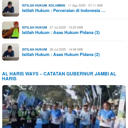
,
11 Agu 2025 - 07:11 WIB
ISTILAH HUKUM
KOLUMNIS
Istilah Hukum : Perceraian di Indonesia …
27 Jul 2025 - 15:25 WIB
ISTILAH HUKUM
Istilah Hukum : Asas Hukum Pidana (3)
26 Jul 2025 - 14:58 WIB
ISTILAH HUKUM
Istilah Hukum : Asas Hukum Pidana (2)
AL HARIS WAYS – CATATAN GUBERNUR JAMBI AL
HARIS