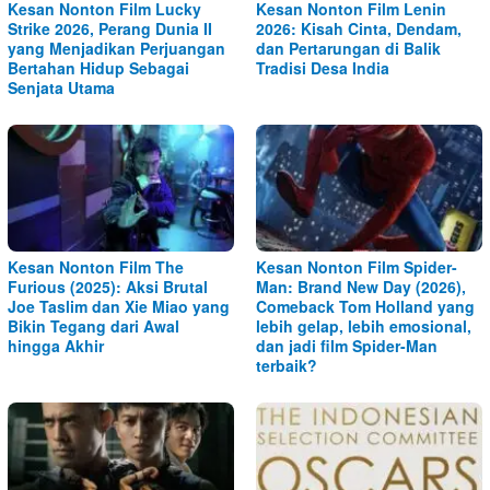
Kesan Nonton Film Lucky
Kesan Nonton Film Lenin
Strike 2026, Perang Dunia II
2026: Kisah Cinta, Dendam,
yang Menjadikan Perjuangan
dan Pertarungan di Balik
Bertahan Hidup Sebagai
Tradisi Desa India
Senjata Utama
Kesan Nonton Film The
Kesan Nonton Film Spider-
Furious (2025): Aksi Brutal
Man: Brand New Day (2026),
Joe Taslim dan Xie Miao yang
Comeback Tom Holland yang
Bikin Tegang dari Awal
lebih gelap, lebih emosional,
hingga Akhir
dan jadi film Spider-Man
terbaik?