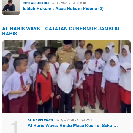
26 Jul 2025 - 14:58 WIB
ISTILAH HUKUM
Istilah Hukum : Asas Hukum Pidana (2)
AL HARIS WAYS – CATATAN GUBERNUR JAMBI AL
HARIS
1
09 Agu 2026 - 15:24 WIB
AL HARIS WAYS
Al Haris Ways: Rindu Masa Kecil di Sekol…