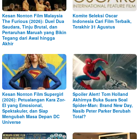
Kesan Nonton Film Malaysia
Komite Seleksi Oscar
The Furious (2026): Duel Dua
Indonesia Cari Film Terbaik,
Saudara, Tinju Brutal, dan
Terakhir 31 Agustus
Pertaruhan Maruah yang Bikin
Tegang dari Awal hingga
Akhir
Kesan Nonton Film Supergirl
Spoiler Alert! Tom Holland
(2026): Petualangan Kara Zor-
Akhirnya Buka Suara Soal
El yang Emosional,
Spider-Man: Brand New Day,
Spektakuler, dan Siap
Nasib Peter Parker Berubah
Mengubah Masa Depan DC
Total?
Universe