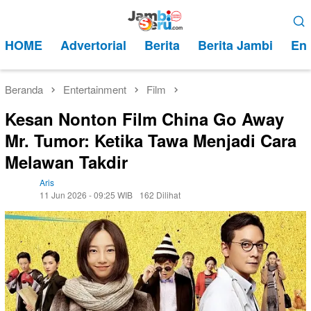
Loncat
Menu
ke
Mobile
HOME
Advertorial
Berita
Berita Jambi
Ent
konten
Beranda
Entertainment
Film
Kesan Nonton Film China Go Away
Mr. Tumor: Ketika Tawa Menjadi Cara
Melawan Takdir
Aris
11 Jun 2026 - 09:25 WIB
162 Dilihat