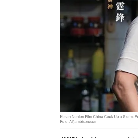
Kesan Nonton Film China Cook Up a Storm: P
Foto: AI/jambiserucom