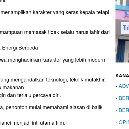
l menampilkan karakter yang keras kepala tetapi
mampuan memasak tidak selalu harus lahir dari
 Energi Berbeda
wa menghadirkan karakter yang lebih modern
KANA
yang mengandalkan teknologi, teknik mutakhir,
-
ADV
ap makanan.
gin dan terlalu percaya diri.
-
BER
ta, penonton mulai memahami alasan di balik
-
BER
-
OPI
anci menjadi inti utama film.