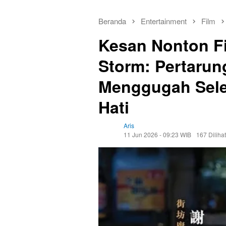
Beranda
Entertainment
Film
Kesan Nonton F
Storm: Pertarun
Menggugah Sele
Hati
Aris
11 Jun 2026 - 09:23 WIB
167 Dilihat