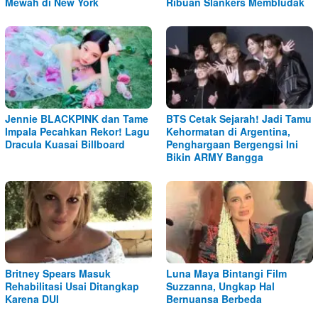
Mewah di New York
Ribuan Slankers Membludak
Jennie BLACKPINK dan Tame
BTS Cetak Sejarah! Jadi Tamu
Impala Pecahkan Rekor! Lagu
Kehormatan di Argentina,
Dracula Kuasai Billboard
Penghargaan Bergengsi Ini
Bikin ARMY Bangga
Britney Spears Masuk
Luna Maya Bintangi Film
Rehabilitasi Usai Ditangkap
Suzzanna, Ungkap Hal
Karena DUI
Bernuansa Berbeda