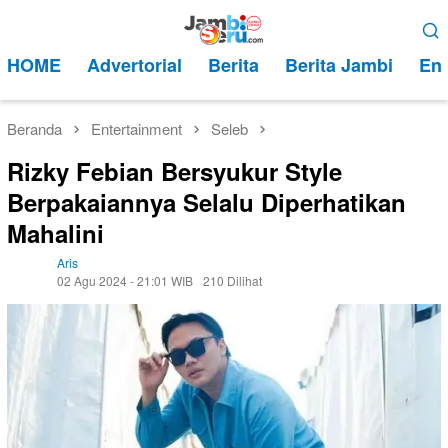
Loncat
Menu
ke
Mobile
HOME
Advertorial
Berita
Berita Jambi
Ent
konten
Beranda
Entertainment
Seleb
Rizky Febian Bersyukur Style
Berpakaiannya Selalu Diperhatikan
Mahalini
Aris
02 Agu 2024 - 21:01 WIB
210 Dilihat