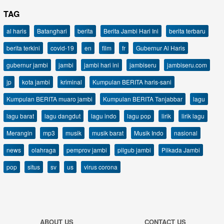
TAG
al haris
Batanghari
berita
Berita Jambi Hari Ini
berita terbaru
berita terkini
covid-19
en
film
fr
Gubernur Al Haris
gubernur jambi
jambi
jambi hari ini
jambiseru
jambiseru.com
jp
kota jambi
kriminal
Kumpulan BERITA haris-sani
Kumpulan BERITA muaro jambi
Kumpulan BERITA Tanjabbar
lagu
lagu barat
lagu dangdut
lagu indo
lagu pop
lirik
lirik lagu
Merangin
mp3
musik
musik barat
Musik Indo
nasional
news
olahraga
pemprov jambi
pilgub jambi
Pilkada Jambi
pop
situs
sv
us
virus corona
ABOUT US
CONTACT US