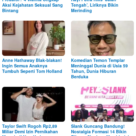
Aksi Kejahatan Seksual Sang
Tengah’, Liriknya Bikin
Bintang
Merinding
Anne Hathaway Blak-blakan!
Komedian Temon Templar
Ingin Semua Anaknya
Meninggal Dunia di Usia 59
Tumbuh Seperti Tom Holland
Tahun, Dunia Hiburan
Berduka
Taylor Swift Rogoh Rp2,89
Slank Guncang Bandung!
Miliar Demi Izin Pernikahan
Nostalgia Formasi 14 Bikin