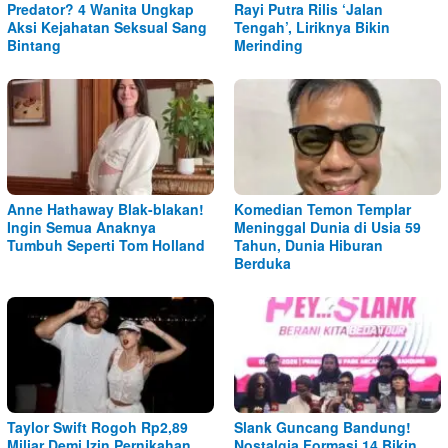
Predator? 4 Wanita Ungkap
Rayi Putra Rilis ‘Jalan
Aksi Kejahatan Seksual Sang
Tengah’, Liriknya Bikin
Bintang
Merinding
Anne Hathaway Blak-blakan!
Komedian Temon Templar
Ingin Semua Anaknya
Meninggal Dunia di Usia 59
Tumbuh Seperti Tom Holland
Tahun, Dunia Hiburan
Berduka
Taylor Swift Rogoh Rp2,89
Slank Guncang Bandung!
Miliar Demi Izin Pernikahan
Nostalgia Formasi 14 Bikin