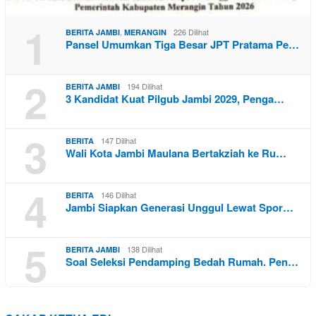
1
,
226 Dilihat
BERITA JAMBI
MERANGIN
Pansel Umumkan Tiga Besar JPT Pratama Pe…
2
194 Dilihat
BERITA JAMBI
3 Kandidat Kuat Pilgub Jambi 2029, Penga…
3
147 Dilihat
BERITA
Wali Kota Jambi Maulana Bertakziah ke Ru…
4
146 Dilihat
BERITA
Jambi Siapkan Generasi Unggul Lewat Spor…
5
138 Dilihat
BERITA JAMBI
Soal Seleksi Pendamping Bedah Rumah. Pen…