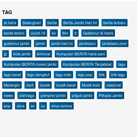
TAG
al haris
Batanghari
berita
Berita Jambi Hari Ini
berita terbaru
berita terkini
covid-19
en
film
fr
Gubernur Al Haris
gubernur jambi
jambi
jambi hari ini
jambiseru
jambiseru.com
jp
kota jambi
kriminal
Kumpulan BERITA haris-sani
Kumpulan BERITA muaro jambi
Kumpulan BERITA Tanjabbar
lagu
lagu barat
lagu dangdut
lagu indo
lagu pop
lirik
lirik lagu
Merangin
mp3
musik
musik barat
Musik Indo
nasional
news
olahraga
pemprov jambi
pilgub jambi
Pilkada Jambi
pop
situs
sv
us
virus corona