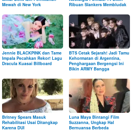
Mewah di New York
Ribuan Slankers Membludak
Jennie BLACKPINK dan Tame
BTS Cetak Sejarah! Jadi Tamu
Impala Pecahkan Rekor! Lagu
Kehormatan di Argentina,
Dracula Kuasai Billboard
Penghargaan Bergengsi Ini
Bikin ARMY Bangga
Britney Spears Masuk
Luna Maya Bintangi Film
Rehabilitasi Usai Ditangkap
Suzzanna, Ungkap Hal
Karena DUI
Bernuansa Berbeda