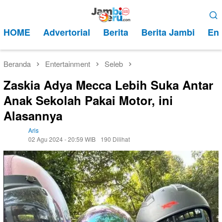
Loncat
Menu
ke
Mobile
HOME
Advertorial
Berita
Berita Jambi
Ent
konten
Beranda
Entertainment
Seleb
Zaskia Adya Mecca Lebih Suka Antar
Anak Sekolah Pakai Motor, ini
Alasannya
Aris
02 Agu 2024 - 20:59 WIB
190 Dilihat