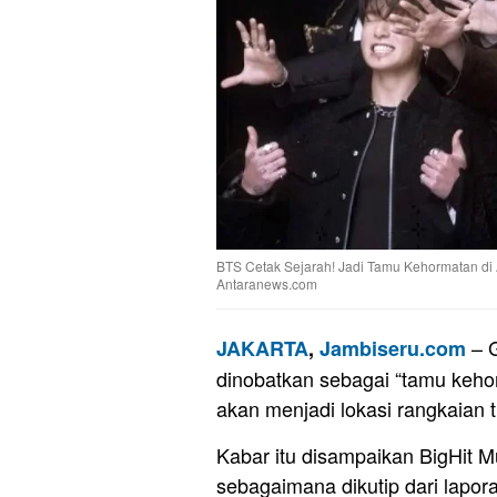
BTS Cetak Sejarah! Jadi Tamu Kehormatan di 
Antaranews.com
– G
JAKARTA
,
Jambiseru.com
dinobatkan sebagai “tamu kehor
akan menjadi lokasi rangkaian 
Kabar itu disampaikan BigHit 
sebagaimana dikutip dari lapor