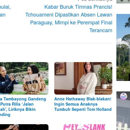
ulai,
Kabar Buruk Timnas Prancis!
tan
Tchouameni Dipastikan Absen Lawan
Paraguay, Mimpi ke Perempat Final
Terancam
ha Tambayong Gandeng
Anne Hathaway Blak-blakan!
Putra Rilis ‘Jalan
Ingin Semua Anaknya
ah’, Liriknya Bikin
Tumbuh Seperti Tom Holland
nding