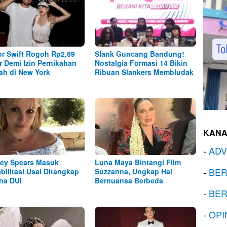
or Swift Rogoh Rp2,89
Slank Guncang Bandung!
ar Demi Izin Pernikahan
Nostalgia Formasi 14 Bikin
h di New York
Ribuan Slankers Membludak
KANA
-
ADV
ney Spears Masuk
Luna Maya Bintangi Film
-
BER
bilitasi Usai Ditangkap
Suzzanna, Ungkap Hal
na DUI
Bernuansa Berbeda
-
BER
-
OPI