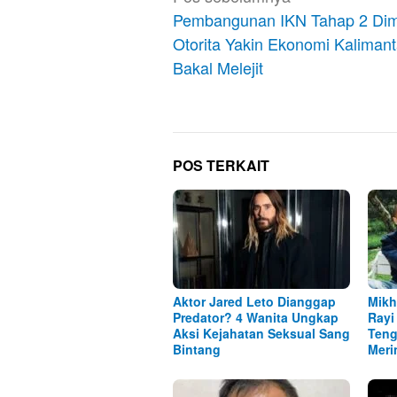
pos
Pembangunan IKN Tahap 2 Dim
Otorita Yakin Ekonomi Kaliman
Bakal Melejit
POS TERKAIT
Aktor Jared Leto Dianggap
Mik
Predator? 4 Wanita Ungkap
Rayi 
Aksi Kejahatan Seksual Sang
Teng
Bintang
Meri