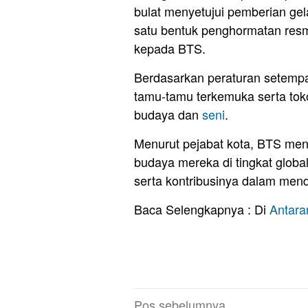
bulat menyetujui pemberian gel
satu bentuk penghormatan resmi
kepada BTS.
Berdasarkan peraturan setempa
tamu-tamu terkemuka serta toko
budaya dan
seni
.
Menurut pejabat kota, BTS men
budaya mereka di tingkat globa
serta kontribusinya dalam mend
Baca Selengkapnya : Di
Antar
Navigasi
Pos sebelumnya