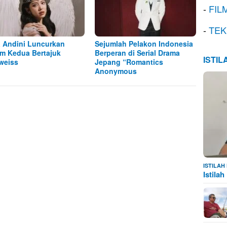
-
FIL
-
TEK
a Andini Luncurkan
Sejumlah Pelakon Indonesia
m Kedua Bertajuk
Berperan di Serial Drama
ISTI
weiss
Jepang “Romantics
Anonymous
ISTILA
Istila