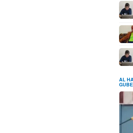
AL H
GUBE