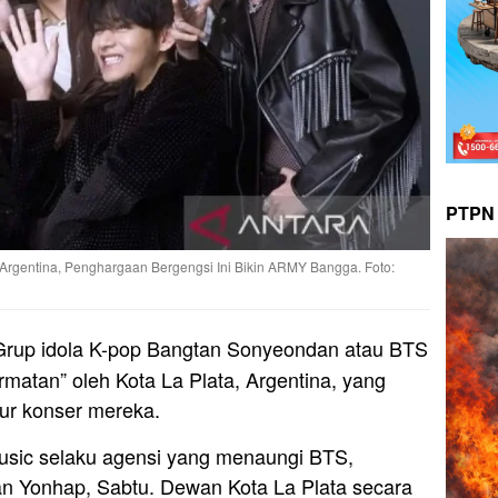
PTPN 
Argentina, Penghargaan Bergengsi Ini Bikin ARMY Bangga. Foto:
rup idola K-pop Bangtan Sonyeondan atau BTS
matan” oleh Kota La Plata, Argentina, yang
tur konser mereka.
Music selaku agensi yang menaungi BTS,
an Yonhap, Sabtu. Dewan Kota La Plata secara