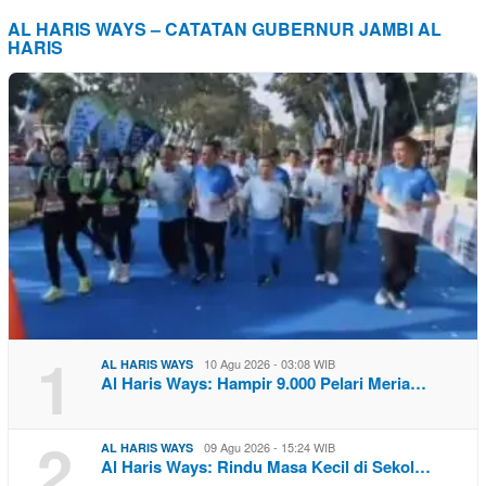
AL HARIS WAYS – CATATAN GUBERNUR JAMBI AL
HARIS
1
10 Agu 2026 - 03:08 WIB
AL HARIS WAYS
Al Haris Ways: Hampir 9.000 Pelari Meria…
2
09 Agu 2026 - 15:24 WIB
AL HARIS WAYS
Al Haris Ways: Rindu Masa Kecil di Sekol…