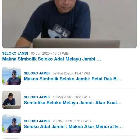
05 Jun 2026 - 16:51 WIB
SELOKO JAMBI
Makna Simbolik Seloko Adat Melayu Jambi …
02 Jun 2026 - 13:47 WIB
SELOKO JAMBI
Makna Simbolik Seloko Jambi: Petai Dak B…
19 Mei 2026 - 16:20 WIB
SELOKO JAMBI
Semiotika Seloko Melayu Jambi: Akar Kuat…
20 Nov 2025 - 19:39 WIB
SELOKO JAMBI
Seloko Adat Jambi : Makna Akar Menurut E…