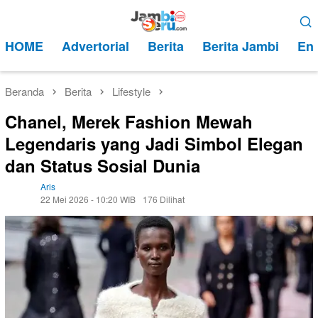
Loncat
Menu
ke
Mobile
HOME
Advertorial
Berita
Berita Jambi
Ent
konten
Beranda
Berita
Lifestyle
Chanel, Merek Fashion Mewah
Legendaris yang Jadi Simbol Elegan
dan Status Sosial Dunia
Aris
22 Mei 2026 - 10:20 WIB
176 Dilihat