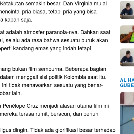
Ketakutan semakin besar. Dan Virginia mulai
cintai pria biasa, tetapi pria yang bisa
a kapan saja.
at adalah atmosfer paranoia-nya. Bahkan saat
ai, selalu ada rasa bahwa sesuatu buruk akan
seperti kandang emas yang indah tetapi
mang bukan film sempurna. Beberapa bagian
dalam menggali sisi politik Kolombia saat itu.
AL H
lm ini tidak menawarkan sesuatu yang benar-
GUBE
bar lain.
n Penélope Cruz menjadi alasan utama film ini
y mereka terasa rumit, beracun, dan penuh
aligus dingin. Tidak ada glorifikasi besar terhadap