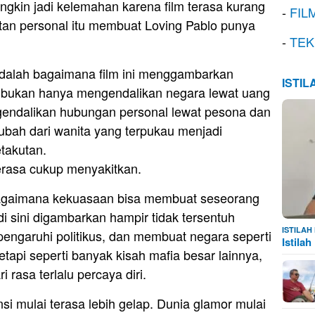
ngkin jadi kelemahan karena film terasa kurang
-
FIL
katan personal itu membuat Loving Pablo punya
-
TEK
 adalah bagaimana film ini menggambarkan
ISTI
r bukan hanya mengendalikan negara lewat uang
ngendalikan hubungan personal lewat pesona dan
ubah dari wanita yang terpukau menjadi
takutan.
erasa cukup menyakitkan.
 bagaimana kekuasaan bisa membuat seseorang
i sini digambarkan hampir tidak tersentuh
ISTILA
engaruhi politikus, dan membuat negara seperti
Istila
etapi seperti banyak kisah mafia besar lainnya,
 rasa terlalu percaya diri.
si mulai terasa lebih gelap. Dunia glamor mulai