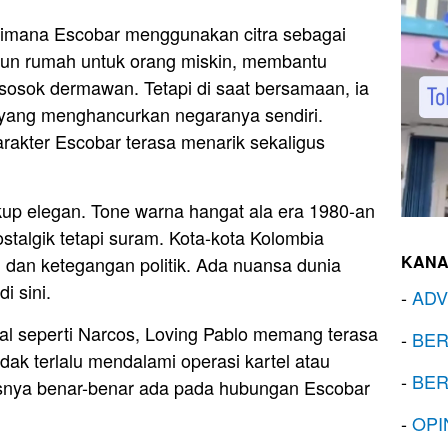
aimana Escobar menggunakan citra sebagai
gun rumah untuk orang miskin, membantu
 sosok dermawan. Tetapi di saat bersamaan, ia
yang menghancurkan negaranya sendiri.
rakter Escobar terasa menarik sekaligus
cukup elegan. Tone warna hangat ala era 1980-an
talgik tetapi suram. Kota-kota Kolombia
KANA
 dan ketegangan politik. Ada nuansa dunia
i sini.
-
ADV
al seperti Narcos, Loving Pablo memang terasa
-
BER
tidak terlalu mendalami operasi kartel atau
-
BER
usnya benar-benar ada pada hubungan Escobar
-
OPI