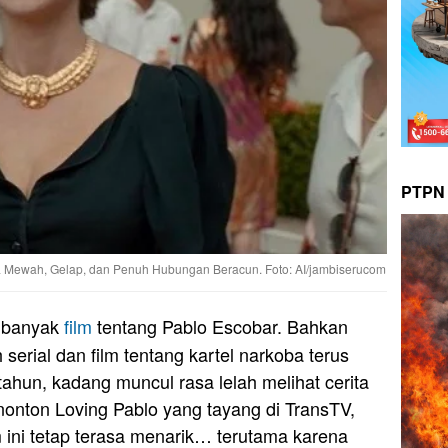
PTPN 
sa Mewah, Gelap, dan Penuh Hubungan Beracun. Foto: AI/jambiserucom
 banyak
film
tentang Pablo Escobar. Bahkan
 serial dan film tentang kartel narkoba terus
hun, kadang muncul rasa lelah melihat cerita
menonton Loving Pablo yang tayang di TransTV,
 ini tetap terasa menarik… terutama karena