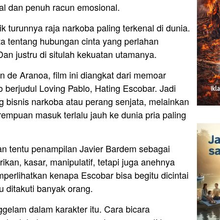
al dan penuh racun emosional.
k turunnya raja narkoba paling terkenal di dunia.
rita tentang hubungan cinta yang perlahan
an justru di situlah kekuatan utamanya.
n de Aranoa, film ini diangkat dari memoar
jo berjudul Loving Pablo, Hating Escobar. Jadi
ng bisnis narkoba atau perang senjata, melainkan
mpuan masuk terlalu jauh ke dunia pria paling
an tentu penampilan Javier Bardem sebagai
ikan, kasar, manipulatif, tetapi juga anehnya
emperlihatkan kenapa Escobar bisa begitu dicintai
u ditakuti banyak orang.
gelam dalam karakter itu. Cara bicara