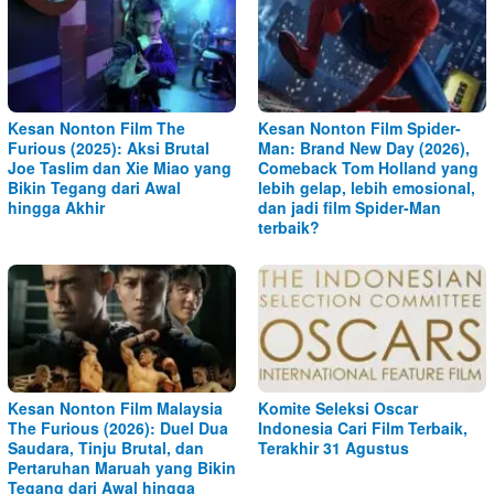
Kesan Nonton Film The
Kesan Nonton Film Spider-
Furious (2025): Aksi Brutal
Man: Brand New Day (2026),
Joe Taslim dan Xie Miao yang
Comeback Tom Holland yang
Bikin Tegang dari Awal
lebih gelap, lebih emosional,
hingga Akhir
dan jadi film Spider-Man
terbaik?
Kesan Nonton Film Malaysia
Komite Seleksi Oscar
The Furious (2026): Duel Dua
Indonesia Cari Film Terbaik,
Saudara, Tinju Brutal, dan
Terakhir 31 Agustus
Pertaruhan Maruah yang Bikin
Tegang dari Awal hingga