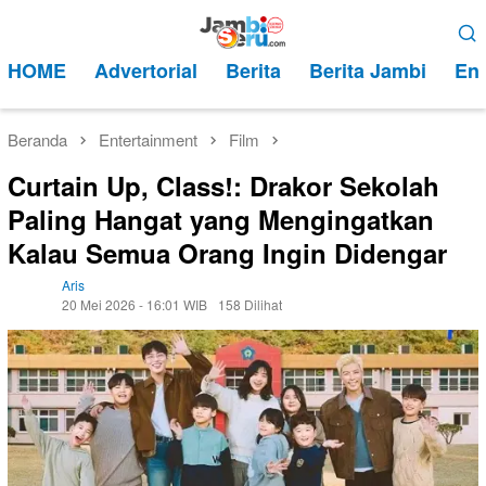
Loncat
Menu
ke
Mobile
HOME
Advertorial
Berita
Berita Jambi
Ent
konten
Beranda
Entertainment
Film
Curtain Up, Class!: Drakor Sekolah
Paling Hangat yang Mengingatkan
Kalau Semua Orang Ingin Didengar
Aris
20 Mei 2026 - 16:01 WIB
158 Dilihat