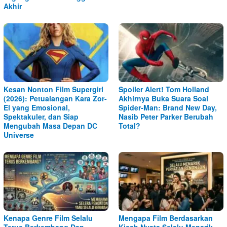
Akhir
Kesan Nonton Film Supergirl
Spoiler Alert! Tom Holland
(2026): Petualangan Kara Zor-
Akhirnya Buka Suara Soal
El yang Emosional,
Spider-Man: Brand New Day,
Spektakuler, dan Siap
Nasib Peter Parker Berubah
Mengubah Masa Depan DC
Total?
Universe
Kenapa Genre Film Selalu
Mengapa Film Berdasarkan
Terus Berkembang Dan
Kisah Nyata Selalu Menarik