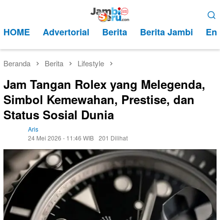
Loncat
Menu
ke
Mobile
HOME
Advertorial
Berita
Berita Jambi
Ent
konten
Beranda
Berita
Lifestyle
Jam Tangan Rolex yang Melegenda,
Simbol Kemewahan, Prestise, dan
Status Sosial Dunia
Aris
24 Mei 2026 - 11:46 WIB
201 Dilihat