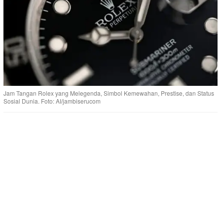
Jam Tangan Rolex yang Melegenda, Simbol Kemewahan, Prestise, dan Status
Sosial Dunia. Foto: AI/jambiserucom