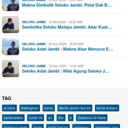
Makna Simbolik Seloko Jambi: Petai Dak B…
19 Mei 2026 - 16:20 WIB
SELOKO JAMBI
Semiotika Seloko Melayu Jambi: Akar Kuat…
20 Nov 2025 - 19:39 WIB
SELOKO JAMBI
Seloko Adat Jambi : Makna Akar Menurut E…
16 Nov 2025 - 14:41 WIB
SELOKO JAMBI
Seloko Adat Jambi : Nilai Agung Seloko J…
TAG
al haris
Batanghari
berita
Berita Jambi Hari Ini
berita terbaru
berita terkini
covid-19
en
film
fr
Gubernur Al Haris
gubernur jambi
jambi
jambi hari ini
jambiseru
jambiseru.com