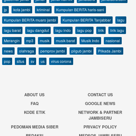
jp
kota jambi
kriminal
Kumpulan BERITA haris-sani
Kumpulan BERITA muaro jambi
Kumpulan BERITA Tanjabbar
lagu
lagu barat
lagu dangdut
lagu indo
lagu pop
lirik
lirik lagu
Merangin
mp3
musik
musik barat
Musik Indo
nasional
news
olahraga
pemprov jambi
pilgub jambi
Pilkada Jambi
pop
situs
sv
us
virus corona
ABOUT US
CONTACT US
FAQ
GOOGLE NEWS
KODE ETIK
NETWORK & PARTNER
JAMBISERU
PEDOMAN MEDIA SIBER
PRIVACY POLICY
REDAKSI
MEDSOS JAMBI SERU