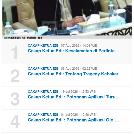
1
07 Agu 2026 - 14:09 WIB
CAKAP KETUA EDI
Cakap Ketua Edi: Keselamatan di Perlinta…
2
06 Agu 2026 - 02:22 WIB
CAKAP KETUA EDI
Cakap Ketua Edi: Tentang Tragedy Kebakar…
3
19 Jul 2026 - 12:53 WIB
CAKAP KETUA EDI
Cakap Ketua Edi : Potongan Aplikasi Turu…
4
04 Jul 2026 - 15:46 WIB
CAKAP KETUA EDI
Cakap Ketua Edi : Potongan Aplikasi Ojol…