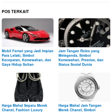
POS TERKAIT
Mobil Ferrari yang Jadi Impian
Jam Tangan Rolex yang
Para Lelaki, Simbol
Melegenda, Simbol
Kecepatan, Kemewahan, dan
Kemewahan, Prestise, dan
Gaya Hidup Sultan
Status Sosial Dunia
Harga Mahal Sepatu Merek
Harga Mahal Jam Tangan
Chanel, Fashion Luxury
Merek Chanel, Simbol