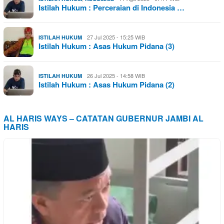
Istilah Hukum : Perceraian di Indonesia …
27 Jul 2025 - 15:25 WIB
ISTILAH HUKUM
Istilah Hukum : Asas Hukum Pidana (3)
26 Jul 2025 - 14:58 WIB
ISTILAH HUKUM
Istilah Hukum : Asas Hukum Pidana (2)
AL HARIS WAYS – CATATAN GUBERNUR JAMBI AL
HARIS