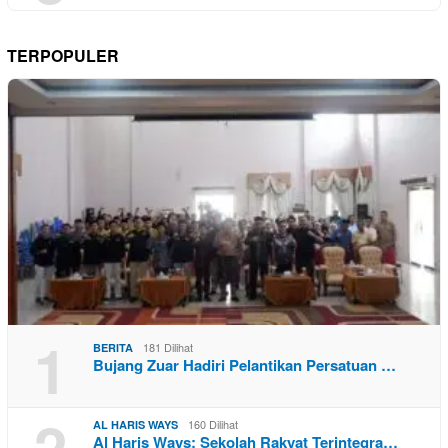
TERPOPULER
1
181 Dilihat
BERITA
Bujang Zuar Hadiri Pelantikan Persatuan …
2
160 Dilihat
AL HARIS WAYS
Al Haris Ways: Sekolah Rakyat Terintegra…