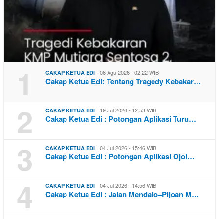
1
06 Agu 2026 - 02:22 WIB
CAKAP KETUA EDI
Cakap Ketua Edi: Tentang Tragedy Kebakar…
2
19 Jul 2026 - 12:53 WIB
CAKAP KETUA EDI
Cakap Ketua Edi : Potongan Aplikasi Turu…
3
04 Jul 2026 - 15:46 WIB
CAKAP KETUA EDI
Cakap Ketua Edi : Potongan Aplikasi Ojol…
4
04 Jul 2026 - 14:56 WIB
CAKAP KETUA EDI
Cakap Ketua Edi : Jalan Mendalo–Pijoan M…