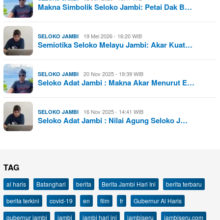
Makna Simbolik Seloko Jambi: Petai Dak B…
19 Mei 2026 - 16:20 WIB
SELOKO JAMBI
Semiotika Seloko Melayu Jambi: Akar Kuat…
20 Nov 2025 - 19:39 WIB
SELOKO JAMBI
Seloko Adat Jambi : Makna Akar Menurut E…
16 Nov 2025 - 14:41 WIB
SELOKO JAMBI
Seloko Adat Jambi : Nilai Agung Seloko J…
TAG
al haris
Batanghari
berita
Berita Jambi Hari Ini
berita terbaru
berita terkini
covid-19
en
film
fr
Gubernur Al Haris
gubernur jambi
jambi
jambi hari ini
jambiseru
jambiseru.com