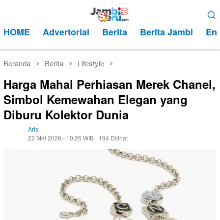
Loncat
Menu
ke
Mobile
HOME
Advertorial
Berita
Berita Jambi
Ent
konten
Beranda
Berita
Lifestyle
Harga Mahal Perhiasan Merek Chanel,
Simbol Kemewahan Elegan yang
Diburu Kolektor Dunia
Aris
22 Mei 2026 - 10:26 WIB
194 Dilihat