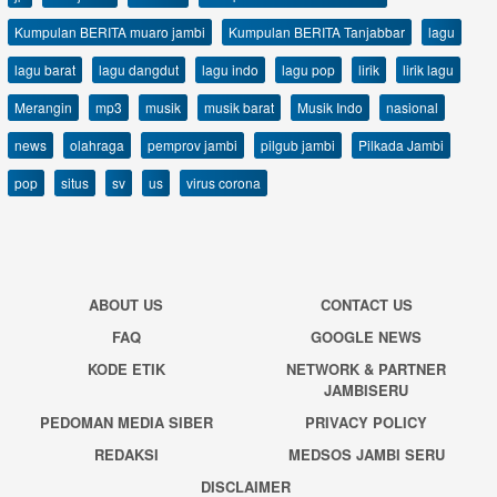
Kumpulan BERITA muaro jambi
Kumpulan BERITA Tanjabbar
lagu
lagu barat
lagu dangdut
lagu indo
lagu pop
lirik
lirik lagu
Merangin
mp3
musik
musik barat
Musik Indo
nasional
news
olahraga
pemprov jambi
pilgub jambi
Pilkada Jambi
pop
situs
sv
us
virus corona
ABOUT US
CONTACT US
FAQ
GOOGLE NEWS
KODE ETIK
NETWORK & PARTNER
JAMBISERU
PEDOMAN MEDIA SIBER
PRIVACY POLICY
REDAKSI
MEDSOS JAMBI SERU
DISCLAIMER