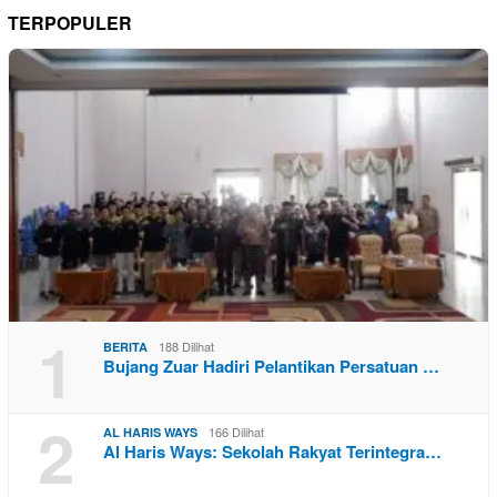
TERPOPULER
1
188 Dilihat
BERITA
Bujang Zuar Hadiri Pelantikan Persatuan …
2
166 Dilihat
AL HARIS WAYS
Al Haris Ways: Sekolah Rakyat Terintegra…