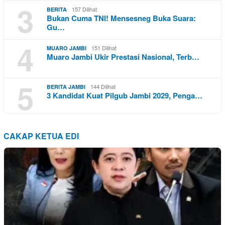
3
157 Dilihat
BERITA
Bukan Cuma TNI! Mensesneg Buka Suara:
Gu…
4
151 Dilihat
MUARO JAMBI
Muaro Jambi Ukir Prestasi Nasional, Terb…
5
144 Dilihat
BERITA JAMBI
3 Kandidat Kuat Pilgub Jambi 2029, Penga…
CAKAP KETUA EDI