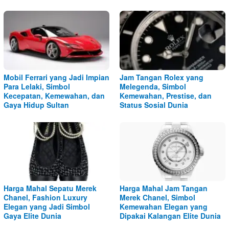
Mobil Ferrari yang Jadi Impian
Jam Tangan Rolex yang
Para Lelaki, Simbol
Melegenda, Simbol
Kecepatan, Kemewahan, dan
Kemewahan, Prestise, dan
Gaya Hidup Sultan
Status Sosial Dunia
Harga Mahal Sepatu Merek
Harga Mahal Jam Tangan
Chanel, Fashion Luxury
Merek Chanel, Simbol
Elegan yang Jadi Simbol
Kemewahan Elegan yang
Gaya Elite Dunia
Dipakai Kalangan Elite Dunia