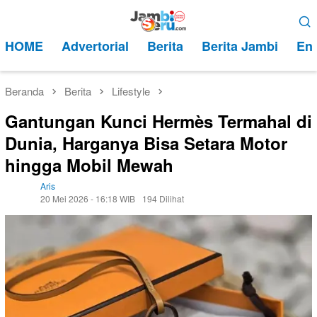
Loncat
Menu
ke
Mobile
HOME
Advertorial
Berita
Berita Jambi
Ent
konten
Beranda
Berita
Lifestyle
Gantungan Kunci Hermès Termahal di
Dunia, Harganya Bisa Setara Motor
hingga Mobil Mewah
Aris
20 Mei 2026 - 16:18 WIB
194 Dilihat