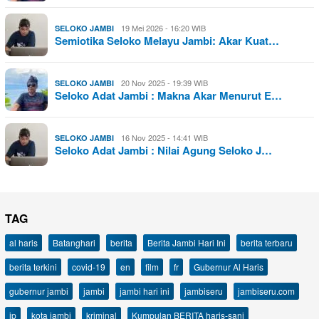
19 Mei 2026 - 16:20 WIB
SELOKO JAMBI
Semiotika Seloko Melayu Jambi: Akar Kuat…
20 Nov 2025 - 19:39 WIB
SELOKO JAMBI
Seloko Adat Jambi : Makna Akar Menurut E…
16 Nov 2025 - 14:41 WIB
SELOKO JAMBI
Seloko Adat Jambi : Nilai Agung Seloko J…
TAG
al haris
Batanghari
berita
Berita Jambi Hari Ini
berita terbaru
berita terkini
covid-19
en
film
fr
Gubernur Al Haris
gubernur jambi
jambi
jambi hari ini
jambiseru
jambiseru.com
jp
kota jambi
kriminal
Kumpulan BERITA haris-sani