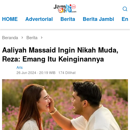
Loncat
Menu
ke
Mobile
HOME
Advertorial
Berita
Berita Jambi
Ent
konten
Beranda
Berita
Aaliyah Massaid Ingin Nikah Muda,
Reza: Emang Itu Keinginannya
Aris
26 Jun 2024 - 20:19 WIB
174 Dilihat