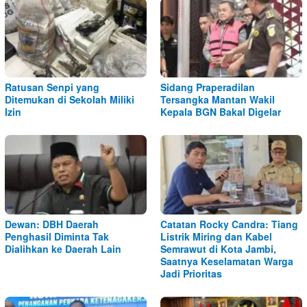
Ratusan Senpi yang
Sidang Praperadilan
Ditemukan di Sekolah Miliki
Tersangka Mantan Wakil
Izin
Kepala BGN Bakal Digelar
Dewan: DBH Daerah
Catatan Rocky Candra: Tiang
Penghasil Diminta Tak
Listrik Miring dan Kabel
Dialihkan ke Daerah Lain
Semrawut di Kota Jambi,
Saatnya Keselamatan Warga
Jadi Prioritas