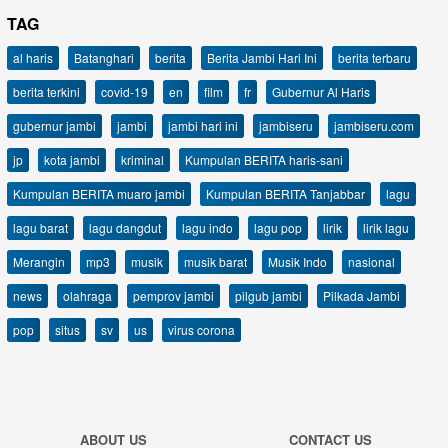
TAG
al haris
Batanghari
berita
Berita Jambi Hari Ini
berita terbaru
berita terkini
covid-19
en
film
fr
Gubernur Al Haris
gubernur jambi
jambi
jambi hari ini
jambiseru
jambiseru.com
jp
kota jambi
kriminal
Kumpulan BERITA haris-sani
Kumpulan BERITA muaro jambi
Kumpulan BERITA Tanjabbar
lagu
lagu barat
lagu dangdut
lagu indo
lagu pop
lirik
lirik lagu
Merangin
mp3
musik
musik barat
Musik Indo
nasional
news
olahraga
pemprov jambi
pilgub jambi
Pilkada Jambi
pop
situs
sv
us
virus corona
ABOUT US
CONTACT US