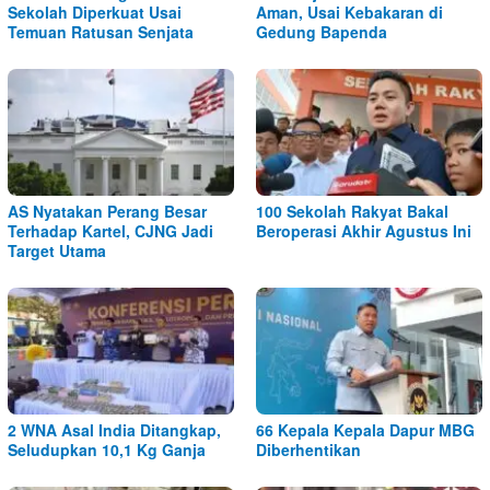
Sekolah Diperkuat Usai
Aman, Usai Kebakaran di
Temuan Ratusan Senjata
Gedung Bapenda
AS Nyatakan Perang Besar
100 Sekolah Rakyat Bakal
Terhadap Kartel, CJNG Jadi
Beroperasi Akhir Agustus Ini
Target Utama
2 WNA Asal India Ditangkap,
66 Kepala Kepala Dapur MBG
Seludupkan 10,1 Kg Ganja
Diberhentikan