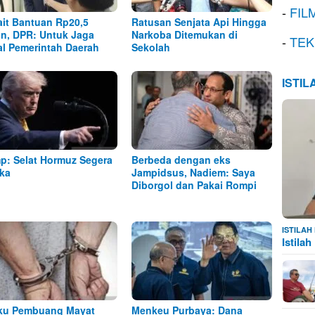
-
FIL
ait Bantuan Rp20,5
Ratusan Senjata Api Hingga
iun, DPR: Untuk Jaga
Narkoba Ditemukan di
-
TEK
al Pemerintah Daerah
Sekolah
ISTI
p: Selat Hormuz Segera
Berbeda dengan eks
ka
Jampidsus, Nadiem: Saya
Diborgol dan Pakai Rompi
ISTILA
Istila
ku Pembuang Mayat
Menkeu Purbaya: Dana