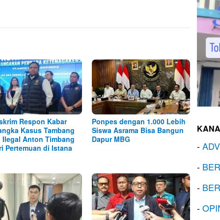
skrim Respon Kabar
Ponpes dengan 1.000 Lebih
KANA
angka Kasus Tambang
Siswa Asrama Bisa Bangun
l Ilegal Anton Timbang
Dapur MBG
-
ADV
ri Pertemuan di Istana
-
BER
-
BER
-
OPI