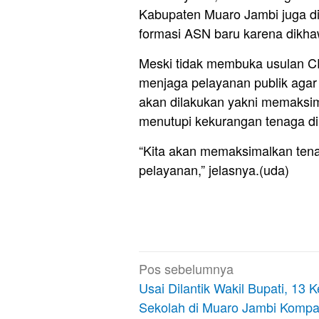
Kabupaten Muaro Jambi juga d
formasi ASN baru karena dikh
Meski tidak membuka usulan C
menjaga pelayanan publik agar 
akan dilakukan yakni memaksim
menutupi kekurangan tenaga di
“Kita akan memaksimalkan ten
pelayanan,” jelasnya.(uda)
Navigasi
Pos sebelumnya
pos
Usai Dilantik Wakil Bupati, 13 
Sekolah di Muaro Jambi Komp