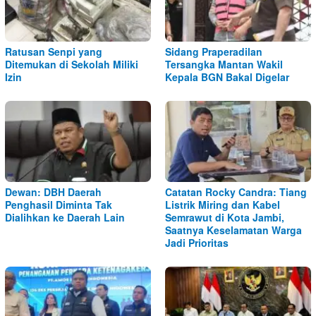
Ratusan Senpi yang
Sidang Praperadilan
Ditemukan di Sekolah Miliki
Tersangka Mantan Wakil
Izin
Kepala BGN Bakal Digelar
Dewan: DBH Daerah
Catatan Rocky Candra: Tiang
Penghasil Diminta Tak
Listrik Miring dan Kabel
Dialihkan ke Daerah Lain
Semrawut di Kota Jambi,
Saatnya Keselamatan Warga
Jadi Prioritas