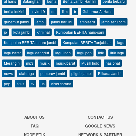
al haris
Batanghari
berita
Berita Jambi Hari Ini
berita terbaru
berita terkini
covid-19
en
film
fr
Gubernur Al Haris
gubernur jambi
jambi
jambi hari ini
jambiseru
jambiseru.com
jp
kota jambi
kriminal
Kumpulan BERITA haris-sani
Kumpulan BERITA muaro jambi
Kumpulan BERITA Tanjabbar
lagu
lagu barat
lagu dangdut
lagu indo
lagu pop
lirik
lirik lagu
Merangin
mp3
musik
musik barat
Musik Indo
nasional
news
olahraga
pemprov jambi
pilgub jambi
Pilkada Jambi
pop
situs
sv
us
virus corona
ABOUT US
CONTACT US
FAQ
GOOGLE NEWS
KODE ETIK
NETWORK & PARTNER