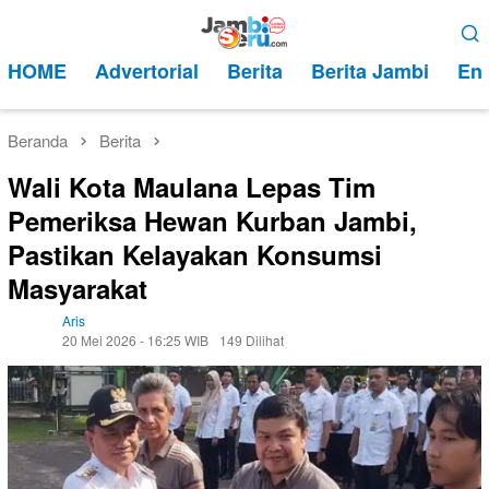
Loncat
Menu
ke
Mobile
HOME
Advertorial
Berita
Berita Jambi
Ent
konten
Beranda
Berita
Wali Kota Maulana Lepas Tim
Pemeriksa Hewan Kurban Jambi,
Pastikan Kelayakan Konsumsi
Masyarakat
Aris
20 Mei 2026 - 16:25 WIB
149 Dilihat