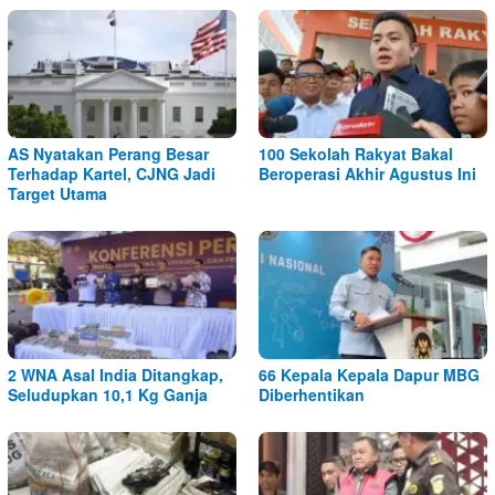
AS Nyatakan Perang Besar
100 Sekolah Rakyat Bakal
Terhadap Kartel, CJNG Jadi
Beroperasi Akhir Agustus Ini
Target Utama
2 WNA Asal India Ditangkap,
66 Kepala Kepala Dapur MBG
Seludupkan 10,1 Kg Ganja
Diberhentikan