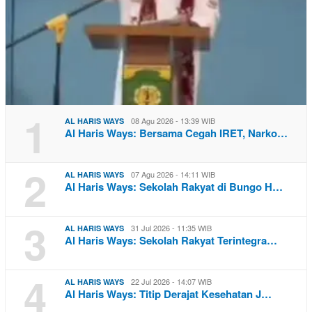
1
08 Agu 2026 - 13:39 WIB
AL HARIS WAYS
Al Haris Ways: Bersama Cegah IRET, Narko…
2
07 Agu 2026 - 14:11 WIB
AL HARIS WAYS
Al Haris Ways: Sekolah Rakyat di Bungo H…
3
31 Jul 2026 - 11:35 WIB
AL HARIS WAYS
Al Haris Ways: Sekolah Rakyat Terintegra…
4
22 Jul 2026 - 14:07 WIB
AL HARIS WAYS
Al Haris Ways: Titip Derajat Kesehatan J…