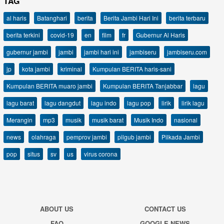
TAG
al haris
Batanghari
berita
Berita Jambi Hari Ini
berita terbaru
berita terkini
covid-19
en
film
fr
Gubernur Al Haris
gubernur jambi
jambi
jambi hari ini
jambiseru
jambiseru.com
jp
kota jambi
kriminal
Kumpulan BERITA haris-sani
Kumpulan BERITA muaro jambi
Kumpulan BERITA Tanjabbar
lagu
lagu barat
lagu dangdut
lagu indo
lagu pop
lirik
lirik lagu
Merangin
mp3
musik
musik barat
Musik Indo
nasional
news
olahraga
pemprov jambi
pilgub jambi
Pilkada Jambi
pop
situs
sv
us
virus corona
ABOUT US
CONTACT US
FAQ
GOOGLE NEWS