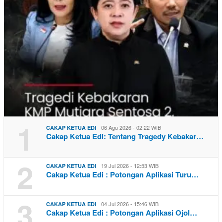
1
06 Agu 2026 - 02:22 WIB
CAKAP KETUA EDI
Cakap Ketua Edi: Tentang Tragedy Kebakar…
2
19 Jul 2026 - 12:53 WIB
CAKAP KETUA EDI
Cakap Ketua Edi : Potongan Aplikasi Turu…
3
04 Jul 2026 - 15:46 WIB
CAKAP KETUA EDI
Cakap Ketua Edi : Potongan Aplikasi Ojol…