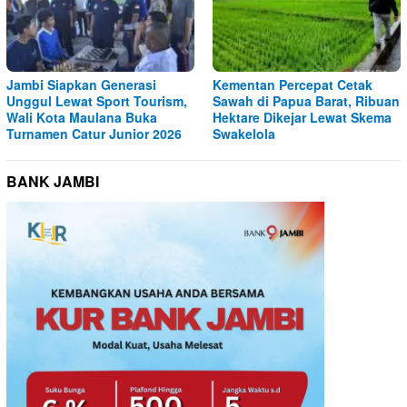
Jambi Siapkan Generasi
Kementan Percepat Cetak
Unggul Lewat Sport Tourism,
Sawah di Papua Barat, Ribuan
Wali Kota Maulana Buka
Hektare Dikejar Lewat Skema
Turnamen Catur Junior 2026
Swakelola
BANK JAMBI