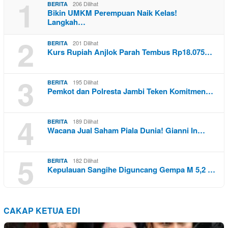
1
206 Dilihat
BERITA
Bikin UMKM Perempuan Naik Kelas!
Langkah…
2
201 Dilihat
BERITA
Kurs Rupiah Anjlok Parah Tembus Rp18.075…
3
195 Dilihat
BERITA
Pemkot dan Polresta Jambi Teken Komitmen…
4
189 Dilihat
BERITA
Wacana Jual Saham Piala Dunia! Gianni In…
5
182 Dilihat
BERITA
Kepulauan Sangihe Diguncang Gempa M 5,2 …
CAKAP KETUA EDI