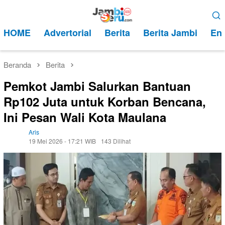
Loncat
Menu
ke
Mobile
HOME
Advertorial
Berita
Berita Jambi
Ent
konten
Beranda
Berita
Pemkot Jambi Salurkan Bantuan
Rp102 Juta untuk Korban Bencana,
Ini Pesan Wali Kota Maulana
Aris
19 Mei 2026 - 17:21 WIB
143 Dilihat