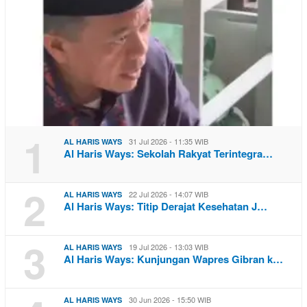
1
31 Jul 2026 - 11:35 WIB
AL HARIS WAYS
Al Haris Ways: Sekolah Rakyat Terintegra…
2
22 Jul 2026 - 14:07 WIB
AL HARIS WAYS
Al Haris Ways: Titip Derajat Kesehatan J…
3
19 Jul 2026 - 13:03 WIB
AL HARIS WAYS
Al Haris Ways: Kunjungan Wapres Gibran k…
30 Jun 2026 - 15:50 WIB
AL HARIS WAYS