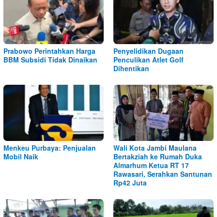
Prabowo Perintahkan Harga
Penyelidikan Dugaan
BBM Subsidi Tidak Dinaikan
Penculikan Atlet Golf
Dihentikan
Menkeu Purbaya: Penjualan
Wali Kota Jambi Maulana
Mobil Naik
Bertakziah ke Rumah Duka
Almarhum Ketua RT 17
Rawasari, Serahkan Santunan
Rp42 Juta