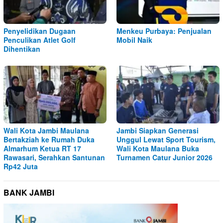
Penyelidikan Dugaan
Menkeu Purbaya: Penjualan
Penculikan Atlet Golf
Mobil Naik
Dihentikan
Wali Kota Jambi Maulana
Jambi Siapkan Generasi
Bertakziah ke Rumah Duka
Unggul Lewat Sport Tourism,
Almarhum Ketua RT 17
Wali Kota Maulana Buka
Rawasari, Serahkan Santunan
Turnamen Catur Junior 2026
Rp42 Juta
BANK JAMBI