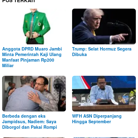
POS TERKAIT
Anggota DPRD Muaro Jambi
Trump: Selat Hormuz Segera
Minta Pemerintah Kaji Ulang
Dibuka
Manfaat Pinjaman Rp200
Miliar
Berbeda dengan eks
WFH ASN Diperpanjang
Jampidsus, Nadiem: Saya
Hingga September
Diborgol dan Pakai Rompi