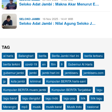
Seloko Adat Jambi : Makna Akar Menurut E…
16 Nov 2025 - 14:41 WIB
SELOKO JAMBI
Seloko Adat Jambi : Nilai Agung Seloko J…
TAG
al haris
Batanghari
berita
Berita Jambi Hari Ini
berita terbaru
berita terkini
covid-19
en
film
fr
Gubernur Al Haris
gubernur jambi
jambi
jambi hari ini
jambiseru
jambiseru.com
jp
kota jambi
kriminal
Kumpulan BERITA haris-sani
Kumpulan BERITA muaro jambi
Kumpulan BERITA Tanjabbar
lagu
lagu barat
lagu dangdut
lagu indo
lagu pop
lirik
lirik lagu
Merangin
mp3
musik
musik barat
Musik Indo
nasional