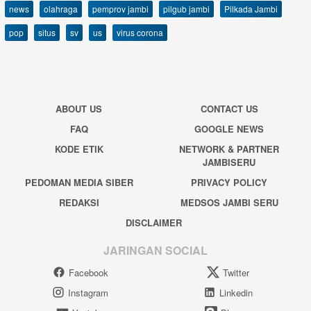
news
olahraga
pemprov jambi
pilgub jambi
Pilkada Jambi
pop
situs
sv
us
virus corona
ABOUT US
CONTACT US
FAQ
GOOGLE NEWS
KODE ETIK
NETWORK & PARTNER
JAMBISERU
PEDOMAN MEDIA SIBER
PRIVACY POLICY
REDAKSI
MEDSOS JAMBI SERU
DISCLAIMER
JARINGAN SOCIAL
Facebook
Twitter
Instagram
Linkedin