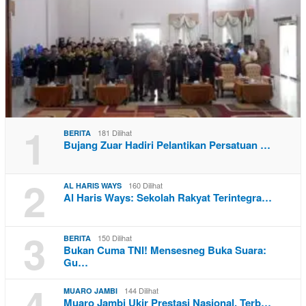
1
181 Dilihat
BERITA
Bujang Zuar Hadiri Pelantikan Persatuan …
2
160 Dilihat
AL HARIS WAYS
Al Haris Ways: Sekolah Rakyat Terintegra…
3
150 Dilihat
BERITA
Bukan Cuma TNI! Mensesneg Buka Suara:
Gu…
4
144 Dilihat
MUARO JAMBI
Muaro Jambi Ukir Prestasi Nasional, Terb…