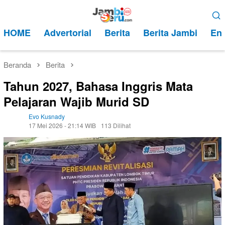
Loncat
Menu
ke
Mobile
HOME
Advertorial
Berita
Berita Jambi
Ent
konten
Beranda
Berita
Tahun 2027, Bahasa Inggris Mata
Pelajaran Wajib Murid SD
Evo Kusnady
17 Mei 2026 - 21:14 WIB
113 Dilihat