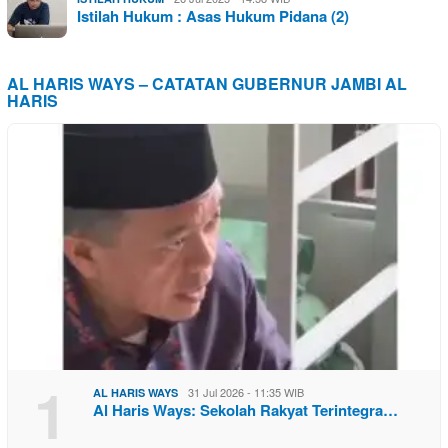
Istilah Hukum : Asas Hukum Pidana (2)
AL HARIS WAYS – CATATAN GUBERNUR JAMBI AL
HARIS
1
31 Jul 2026 - 11:35 WIB
AL HARIS WAYS
Al Haris Ways: Sekolah Rakyat Terintegra…