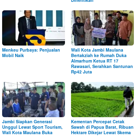
Menkeu Purbaya: Penjualan
Wali Kota Jambi Maulana
Mobil Naik
Bertakziah ke Rumah Duka
Almarhum Ketua RT 17
Rawasari, Serahkan Santunan
Rp42 Juta
Jambi Siapkan Generasi
Kementan Percepat Cetak
Unggul Lewat Sport Tourism,
Sawah di Papua Barat, Ribuan
Wali Kota Maulana Buka
Hektare Dikejar Lewat Skema