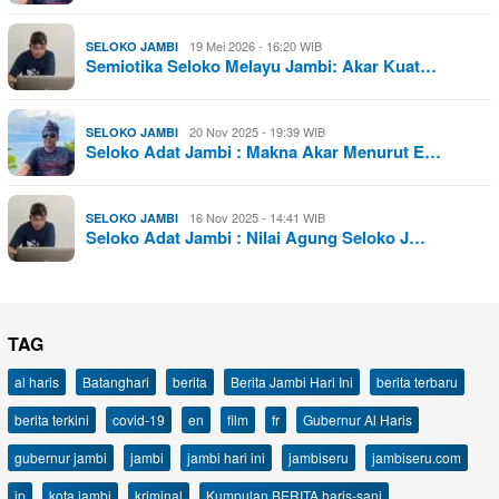
19 Mei 2026 - 16:20 WIB
SELOKO JAMBI
Semiotika Seloko Melayu Jambi: Akar Kuat…
20 Nov 2025 - 19:39 WIB
SELOKO JAMBI
Seloko Adat Jambi : Makna Akar Menurut E…
16 Nov 2025 - 14:41 WIB
SELOKO JAMBI
Seloko Adat Jambi : Nilai Agung Seloko J…
TAG
al haris
Batanghari
berita
Berita Jambi Hari Ini
berita terbaru
berita terkini
covid-19
en
film
fr
Gubernur Al Haris
gubernur jambi
jambi
jambi hari ini
jambiseru
jambiseru.com
jp
kota jambi
kriminal
Kumpulan BERITA haris-sani