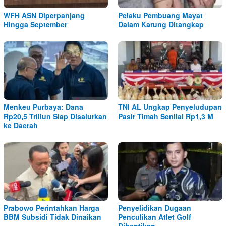
WFH ASN Diperpanjang
Pelaku Pembuang Mayat
Hingga September
Dalam Karung Ditangkap
Menkeu Purbaya: Dana
TNI AL Ungkap Penyeludupan
Rp20,5 Triliun Siap Disalurkan
Pasir Timah Senilai Rp1,3 M
ke Daerah
Prabowo Perintahkan Harga
Penyelidikan Dugaan
BBM Subsidi Tidak Dinaikan
Penculikan Atlet Golf
Dihentikan