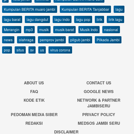
Kumpulan BERITA muaro jambi
Kumpulan BERITA Tanjabbar
lagu
lagu barat
lagu dangdut
lagu indo
lagu pop
lirik
lirik lagu
Merangin
mp3
musik
musik barat
Musik Indo
nasional
news
olahraga
pemprov jambi
pilgub jambi
Pilkada Jambi
pop
situs
sv
us
virus corona
ABOUT US
CONTACT US
FAQ
GOOGLE NEWS
KODE ETIK
NETWORK & PARTNER
JAMBISERU
PEDOMAN MEDIA SIBER
PRIVACY POLICY
REDAKSI
MEDSOS JAMBI SERU
DISCLAIMER