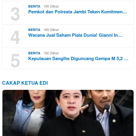
3
195 Dilihat
BERITA
Pemkot dan Polresta Jambi Teken Komitmen…
4
189 Dilihat
BERITA
Wacana Jual Saham Piala Dunia! Gianni In…
5
182 Dilihat
BERITA
Kepulauan Sangihe Diguncang Gempa M 5,2 …
CAKAP KETUA EDI