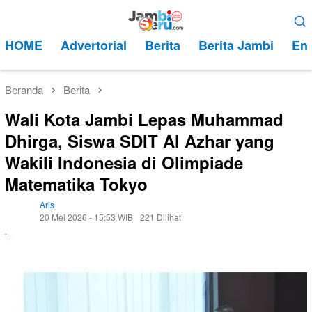
Loncat
Menu
ke
Mobile
HOME
Advertorial
Berita
Berita Jambi
Ent
konten
Beranda
Berita
Wali Kota Jambi Lepas Muhammad
Dhirga, Siswa SDIT Al Azhar yang
Wakili Indonesia di Olimpiade
Matematika Tokyo
Aris
20 Mei 2026 - 15:53 WIB
221 Dilihat