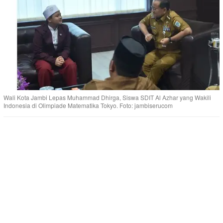
Wali Kota Jambi Lepas Muhammad Dhirga, Siswa SDIT Al Azhar yang Wakili
Indonesia di Olimpiade Matematika Tokyo. Foto: jambiserucom