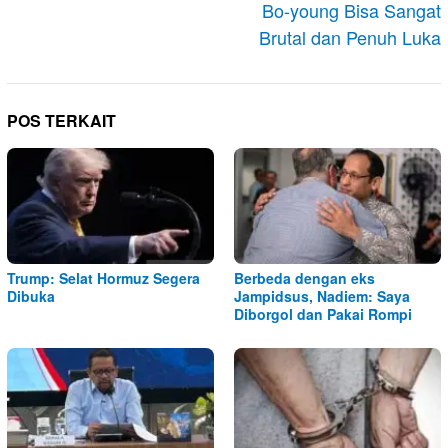
Bo-young Bisa Sangat
Brutal dan Penuh Luka
POS TERKAIT
Trump: Selat Hormuz Segera
Berbeda dengan eks
Dibuka
Jampidsus, Nadiem: Saya
Diborgol dan Pakai Rompi