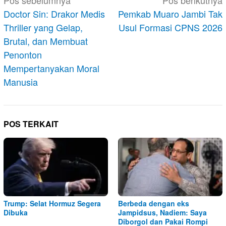
Navigasi
Pos sebelumnya
Pos berikutnya
pos
Doctor Sin: Drakor Medis
Pemkab Muaro Jambi Tak
Thriller yang Gelap,
Usul Formasi CPNS 2026
Brutal, dan Membuat
Penonton
Mempertanyakan Moral
Manusia
POS TERKAIT
Trump: Selat Hormuz Segera
Berbeda dengan eks
Dibuka
Jampidsus, Nadiem: Saya
Diborgol dan Pakai Rompi