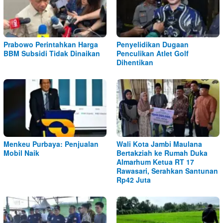
Prabowo Perintahkan Harga
Penyelidikan Dugaan
BBM Subsidi Tidak Dinaikan
Penculikan Atlet Golf
Dihentikan
Menkeu Purbaya: Penjualan
Wali Kota Jambi Maulana
Mobil Naik
Bertakziah ke Rumah Duka
Almarhum Ketua RT 17
Rawasari, Serahkan Santunan
Rp42 Juta