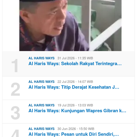
1
31 Jul 2026 - 11:35 WIB
AL HARIS WAYS
Al Haris Ways: Sekolah Rakyat Terintegra…
2
22 Jul 2026 - 14:07 WIB
AL HARIS WAYS
Al Haris Ways: Titip Derajat Kesehatan J…
3
19 Jul 2026 - 13:03 WIB
AL HARIS WAYS
Al Haris Ways: Kunjungan Wapres Gibran k…
4
30 Jun 2026 - 15:50 WIB
AL HARIS WAYS
Al Haris Ways: Pesan untuk Diri Sendiri,…