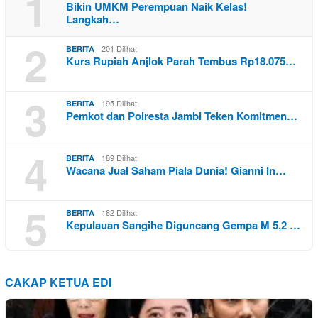
1
Bikin UMKM Perempuan Naik Kelas!
Langkah…
2
201 Dilihat
BERITA
Kurs Rupiah Anjlok Parah Tembus Rp18.075…
3
195 Dilihat
BERITA
Pemkot dan Polresta Jambi Teken Komitmen…
4
189 Dilihat
BERITA
Wacana Jual Saham Piala Dunia! Gianni In…
5
182 Dilihat
BERITA
Kepulauan Sangihe Diguncang Gempa M 5,2 …
CAKAP KETUA EDI