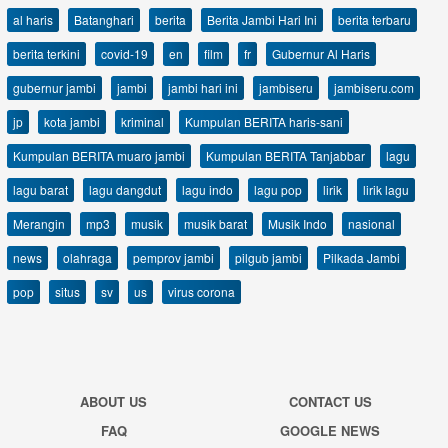
al haris
Batanghari
berita
Berita Jambi Hari Ini
berita terbaru
berita terkini
covid-19
en
film
fr
Gubernur Al Haris
gubernur jambi
jambi
jambi hari ini
jambiseru
jambiseru.com
jp
kota jambi
kriminal
Kumpulan BERITA haris-sani
Kumpulan BERITA muaro jambi
Kumpulan BERITA Tanjabbar
lagu
lagu barat
lagu dangdut
lagu indo
lagu pop
lirik
lirik lagu
Merangin
mp3
musik
musik barat
Musik Indo
nasional
news
olahraga
pemprov jambi
pilgub jambi
Pilkada Jambi
pop
situs
sv
us
virus corona
ABOUT US
CONTACT US
FAQ
GOOGLE NEWS