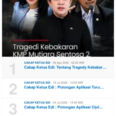
1
06 Agu 2026 - 02:22 WIB
CAKAP KETUA EDI
Cakap Ketua Edi: Tentang Tragedy Kebakar…
2
19 Jul 2026 - 12:53 WIB
CAKAP KETUA EDI
Cakap Ketua Edi : Potongan Aplikasi Turu…
3
04 Jul 2026 - 15:46 WIB
CAKAP KETUA EDI
Cakap Ketua Edi : Potongan Aplikasi Ojol…