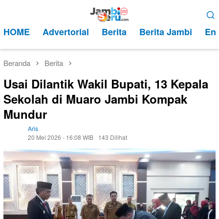
Loncat
Menu
ke
Mobile
HOME
Advertorial
Berita
Berita Jambi
Ent
konten
Beranda
Berita
Usai Dilantik Wakil Bupati, 13 Kepala
Sekolah di Muaro Jambi Kompak
Mundur
Aris
20 Mei 2026 - 16:08 WIB
143 Dilihat