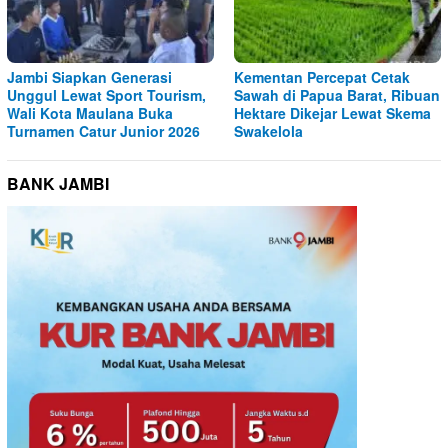
Jambi Siapkan Generasi
Kementan Percepat Cetak
Unggul Lewat Sport Tourism,
Sawah di Papua Barat, Ribuan
Wali Kota Maulana Buka
Hektare Dikejar Lewat Skema
Turnamen Catur Junior 2026
Swakelola
BANK JAMBI