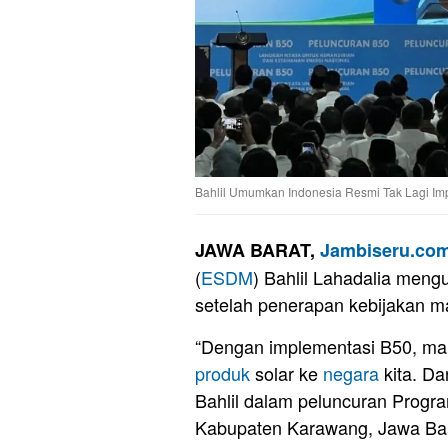
Bahlil Umumkan Indonesia Resmi Tak Lagi Imp
JAWA BARAT,
Jambiseru.co
(
ESDM
) Bahlil Lahadalia me
setelah penerapan kebijakan ma
“Dengan implementasi B50, maka
produk
solar ke
negara
kita. Da
Bahlil dalam peluncuran Progra
Kabupaten Karawang, Jawa Bar