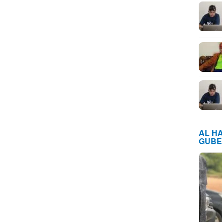
AL H
GUBE