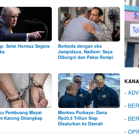
p: Selat Hormuz Segera
Berbeda dengan eks
ka
Jampidsus, Nadiem: Saya
Diborgol dan Pakai Rompi
KANA
-
ADV
-
BER
ku Pembuang Mayat
Menkeu Purbaya: Dana
-
BER
m Karung Ditangkap
Rp20,5 Triliun Siap
Disalurkan ke Daerah
-
OPI