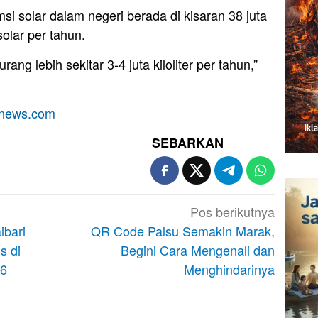
si solar dalam negeri berada di kisaran 38 juta
solar per tahun.
rang lebih sekitar 3-4 juta kiloliter per tahun,”
anews.com
SEBARKAN
Pos berikutnya
ibari
QR Code Palsu Semakin Marak,
s di
Begini Cara Mengenali dan
26
Menghindarinya