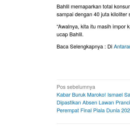
Bahlil memaparkan total konsum
sampai dengan 40 juta kiloliter 
“Awalnya, kita itu masih impor ku
ucap Bahlil.
Baca Selengkapnya : Di
Antar
Navigasi
Pos sebelumnya
pos
Kabar Buruk Maroko! Ismael Sa
Dipastikan Absen Lawan Pranci
Perempat Final Piala Dunia 20