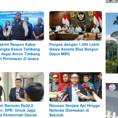
skrim Respon Kabar
Ponpes dengan 1.000 Lebih
angka Kasus Tambang
Siswa Asrama Bisa Bangun
l Ilegal Anton Timbang
Dapur MBG
ri Pertemuan di Istana
ait Bantuan Rp20,5
Ratusan Senjata Api Hingga
iun, DPR: Untuk Jaga
Narkoba Ditemukan di
al Pemerintah Daerah
Sekolah