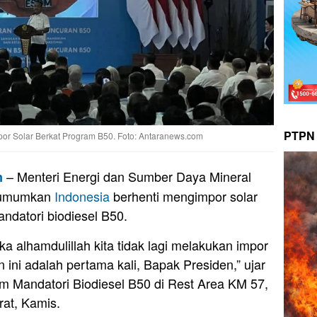
PTPN 
or Solar Berkat Program B50. Foto: Antaranews.com
– Menteri Energi dan Sumber Daya Mineral
m
ngumumkan
Indonesia
berhenti mengimpor solar
ndatori biodiesel B50.
 alhamdulillah kita tidak lagi melakukan impor
n ini adalah pertama kali, Bapak Presiden,” ujar
m Mandatori Biodiesel B50 di Rest Area KM 57,
at, Kamis.