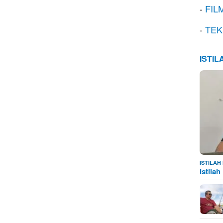
-
FIL
-
TEK
ISTI
ISTILA
Istila