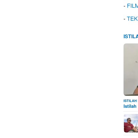
-
FIL
-
TEK
ISTI
ISTILA
Istila