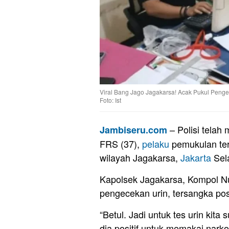
Viral Bang Jago Jagakarsa! Acak Pukul Penge
Foto: Ist
– Polisi telah 
Jambiseru.com
FRS (37),
pelaku
pemukulan te
wilayah Jagakarsa,
Jakarta
Sel
Kapolsek Jagakarsa, Kompol N
pengecekan urin, tersangka pos
“Betul. Jadi untuk tes urin kita
dia positif untuk memakai narko