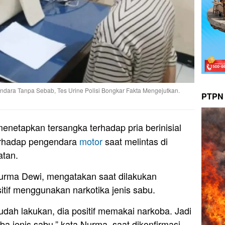
ndara Tanpa Sebab, Tes Urine Polisi Bongkar Fakta Mengejutkan.
PTPN 
menetapkan tersangka terhadap pria berinisial
rhadap pengendara
motor
saat melintas di
atan.
urma Dewi, mengatakan saat dilakukan
itif menggunakan narkotika jenis sabu.
 sudah lakukan, dia positif memakai narkoba. Jadi
ba jenis sabu,” kata Nurma, saat dikonfirmasi,