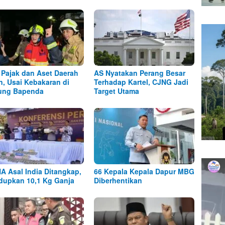
 Pajak dan Aset Daerah
AS Nyatakan Perang Besar
, Usai Kebakaran di
Terhadap Kartel, CJNG Jadi
ung Bapenda
Target Utama
A Asal India Ditangkap,
66 Kepala Kepala Dapur MBG
dupkan 10,1 Kg Ganja
Diberhentikan