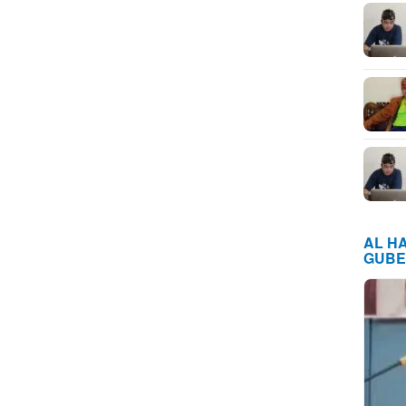
AL H
GUBE