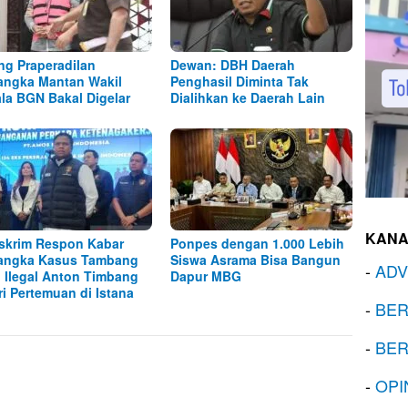
ng Praperadilan
Dewan: DBH Daerah
angka Mantan Wakil
Penghasil Diminta Tak
la BGN Bakal Digelar
Dialihkan ke Daerah Lain
KANA
skrim Respon Kabar
Ponpes dengan 1.000 Lebih
angka Kasus Tambang
Siswa Asrama Bisa Bangun
-
ADV
l Ilegal Anton Timbang
Dapur MBG
ri Pertemuan di Istana
-
BER
-
BER
-
OPI