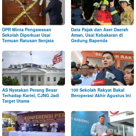
DPR Minta Pengawasan
Data Pajak dan Aset Daerah
Sekolah Diperkuat Usai
Aman, Usai Kebakaran di
Temuan Ratusan Senjata
Gedung Bapenda
AS Nyatakan Perang Besar
100 Sekolah Rakyat Bakal
Terhadap Kartel, CJNG Jadi
Beroperasi Akhir Agustus Ini
Target Utama