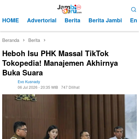
Loncat
Menu
ke
Mobile
HOME
Advertorial
Berita
Berita Jambi
Ent
konten
Beranda
Berita
Heboh Isu PHK Massal TikTok
Tokopedia! Manajemen Akhirnya
Buka Suara
Evo Kusnady
06 Jul 2026 - 20:35 WIB
747 Dilihat