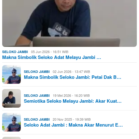
05 Jun 2026 - 16:51 WIB
SELOKO JAMBI
Makna Simbolik Seloko Adat Melayu Jambi …
02 Jun 2026 - 13:47 WIB
SELOKO JAMBI
Makna Simbolik Seloko Jambi: Petai Dak B…
19 Mei 2026 - 16:20 WIB
SELOKO JAMBI
Semiotika Seloko Melayu Jambi: Akar Kuat…
20 Nov 2025 - 19:39 WIB
SELOKO JAMBI
Seloko Adat Jambi : Makna Akar Menurut E…