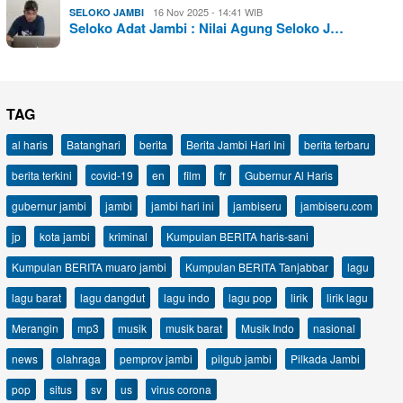
16 Nov 2025 - 14:41 WIB
SELOKO JAMBI
Seloko Adat Jambi : Nilai Agung Seloko J…
TAG
al haris
Batanghari
berita
Berita Jambi Hari Ini
berita terbaru
berita terkini
covid-19
en
film
fr
Gubernur Al Haris
gubernur jambi
jambi
jambi hari ini
jambiseru
jambiseru.com
jp
kota jambi
kriminal
Kumpulan BERITA haris-sani
Kumpulan BERITA muaro jambi
Kumpulan BERITA Tanjabbar
lagu
lagu barat
lagu dangdut
lagu indo
lagu pop
lirik
lirik lagu
Merangin
mp3
musik
musik barat
Musik Indo
nasional
news
olahraga
pemprov jambi
pilgub jambi
Pilkada Jambi
pop
situs
sv
us
virus corona