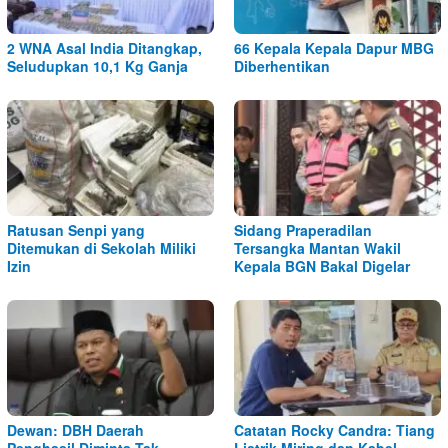
2 WNA Asal India Ditangkap,
66 Kepala Kepala Dapur MBG
Seludupkan 10,1 Kg Ganja
Diberhentikan
Ratusan Senpi yang
Sidang Praperadilan
Ditemukan di Sekolah Miliki
Tersangka Mantan Wakil
Izin
Kepala BGN Bakal Digelar
Dewan: DBH Daerah
Catatan Rocky Candra: Tiang