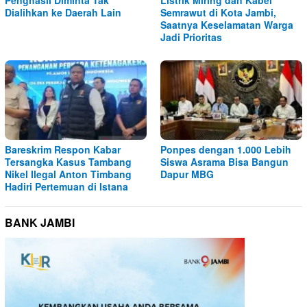
Penghasil Diminta Tak
Listrik Miring dan Kabel
Dialihkan ke Daerah Lain
Semrawut di Kota Jambi,
Saatnya Keselamatan Warga
Jadi Prioritas
Bareskrim Respon Kabar
Ponpes dengan 1.000 Lebih
Tersangka Kasus Tambang
Siswa Asrama Bisa Bangun
Nikel Ilegal Anton Timbang
Dapur MBG
Hadiri Pertemuan di Istana
BANK JAMBI