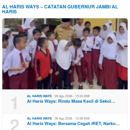
AL HARIS WAYS – CATATAN GUBERNUR JAMBI AL
HARIS
1
09 Agu 2026 - 15:24 WIB
AL HARIS WAYS
Al Haris Ways: Rindu Masa Kecil di Sekol…
2
08 Agu 2026 - 13:39 WIB
AL HARIS WAYS
Al Haris Ways: Bersama Cegah IRET, Narko…