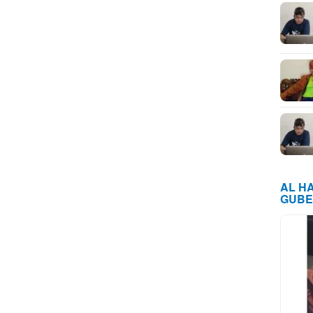
AL H
GUBE