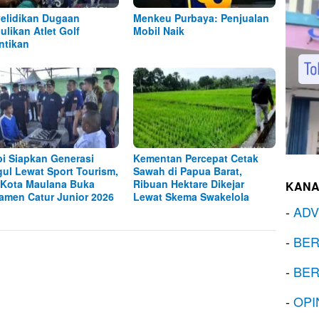
elidikan Dugaan
Menkeu Purbaya: Penjualan
ulikan Atlet Golf
Mobil Naik
ntikan
i Siapkan Generasi
Kementan Percepat Cetak
ul Lewat Sport Tourism,
Sawah di Papua Barat,
 Kota Maulana Buka
Ribuan Hektare Dikejar
KANA
amen Catur Junior 2026
Lewat Skema Swakelola
-
ADV
-
BER
-
BER
-
OPI