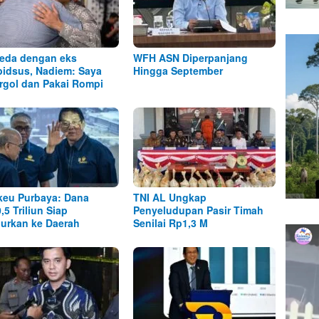
eda dengan eks
WFH ASN Diperpanjang
idsus, Nadiem: Saya
Hingga September
rgol dan Pakai Rompi
eu Purbaya: Dana
TNI AL Ungkap
,5 Triliun Siap
Penyeludupan Pasir Timah
lurkan ke Daerah
Senilai Rp1,3 M