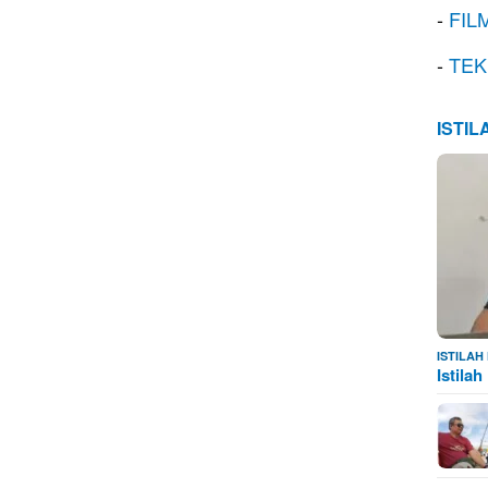
-
FIL
-
TEK
ISTI
ISTILA
Istila