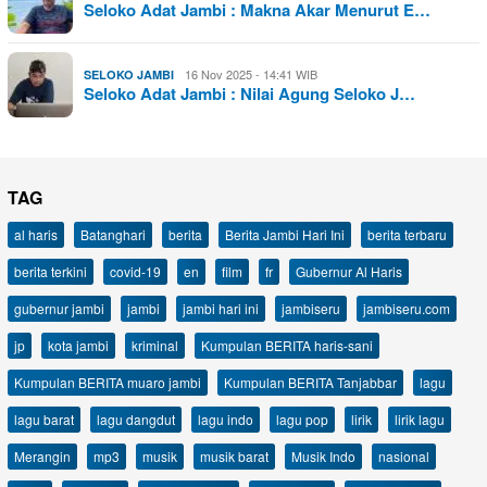
Seloko Adat Jambi : Makna Akar Menurut E…
16 Nov 2025 - 14:41 WIB
SELOKO JAMBI
Seloko Adat Jambi : Nilai Agung Seloko J…
TAG
al haris
Batanghari
berita
Berita Jambi Hari Ini
berita terbaru
berita terkini
covid-19
en
film
fr
Gubernur Al Haris
gubernur jambi
jambi
jambi hari ini
jambiseru
jambiseru.com
jp
kota jambi
kriminal
Kumpulan BERITA haris-sani
Kumpulan BERITA muaro jambi
Kumpulan BERITA Tanjabbar
lagu
lagu barat
lagu dangdut
lagu indo
lagu pop
lirik
lirik lagu
Merangin
mp3
musik
musik barat
Musik Indo
nasional