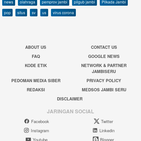
news
olahraga
pemprov jambi
pilgub jambi
Pilkada Jambi
pop
situs
sv
us
virus corona
ABOUT US
CONTACT US
FAQ
GOOGLE NEWS
KODE ETIK
NETWORK & PARTNER
JAMBISERU
PEDOMAN MEDIA SIBER
PRIVACY POLICY
REDAKSI
MEDSOS JAMBI SERU
DISCLAIMER
JARINGAN SOCIAL
Facebook
Twitter
Instagram
Linkedin
Youtube
Blogger