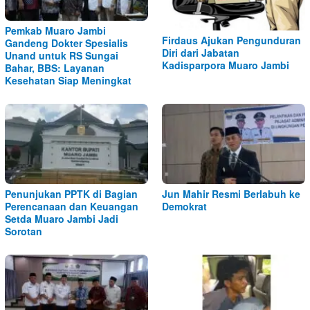
Pemkab Muaro Jambi
Firdaus Ajukan Pengunduran
Gandeng Dokter Spesialis
Diri dari Jabatan
Unand untuk RS Sungai
Kadisparpora Muaro Jambi
Bahar, BBS: Layanan
Kesehatan Siap Meningkat
Penunjukan PPTK di Bagian
Jun Mahir Resmi Berlabuh ke
Perencanaan dan Keuangan
Demokrat
Setda Muaro Jambi Jadi
Sorotan