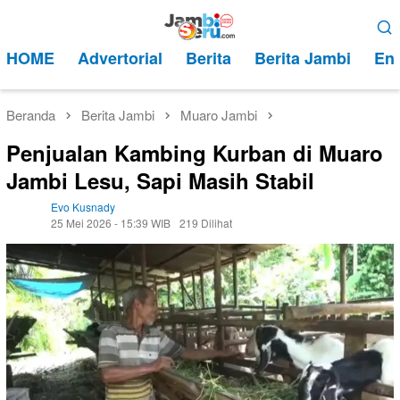
Loncat
Menu
ke
Mobile
HOME
Advertorial
Berita
Berita Jambi
Ent
konten
Beranda
Berita Jambi
Muaro Jambi
Penjualan Kambing Kurban di Muaro
Jambi Lesu, Sapi Masih Stabil
Evo Kusnady
25 Mei 2026 - 15:39 WIB
219 Dilihat