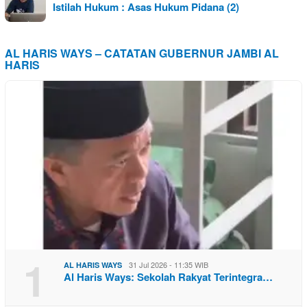
Istilah Hukum : Asas Hukum Pidana (2)
AL HARIS WAYS – CATATAN GUBERNUR JAMBI AL
HARIS
1
31 Jul 2026 - 11:35 WIB
AL HARIS WAYS
Al Haris Ways: Sekolah Rakyat Terintegra…