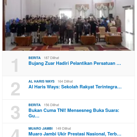
1
187 Dilihat
BERITA
Bujang Zuar Hadiri Pelantikan Persatuan …
2
164 Dilihat
AL HARIS WAYS
Al Haris Ways: Sekolah Rakyat Terintegra…
3
156 Dilihat
BERITA
Bukan Cuma TNI! Mensesneg Buka Suara:
Gu…
4
149 Dilihat
MUARO JAMBI
Muaro Jambi Ukir Prestasi Nasional, Terb…