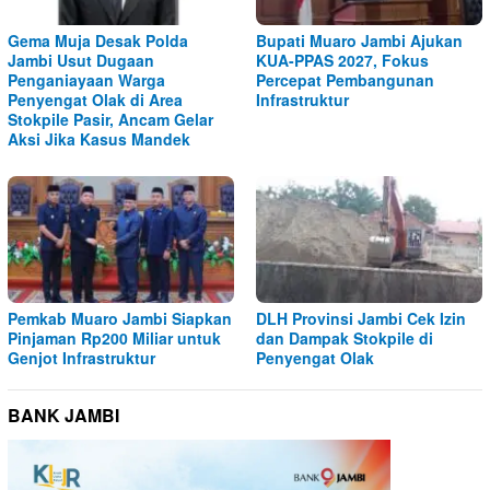
Gema Muja Desak Polda
Bupati Muaro Jambi Ajukan
Jambi Usut Dugaan
KUA-PPAS 2027, Fokus
Penganiayaan Warga
Percepat Pembangunan
Penyengat Olak di Area
Infrastruktur
Stokpile Pasir, Ancam Gelar
Aksi Jika Kasus Mandek
Pemkab Muaro Jambi Siapkan
DLH Provinsi Jambi Cek Izin
Pinjaman Rp200 Miliar untuk
dan Dampak Stokpile di
Genjot Infrastruktur
Penyengat Olak
BANK JAMBI