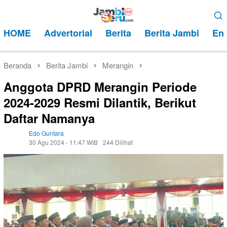
Loncat
Menu
ke
Mobile
HOME
Advertorial
Berita
Berita Jambi
Ent
konten
Beranda
Berita Jambi
Merangin
Anggota DPRD Merangin Periode
2024-2029 Resmi Dilantik, Berikut
Daftar Namanya
Edo Guntara
30 Agu 2024 - 11:47 WIB
244 Dilihat