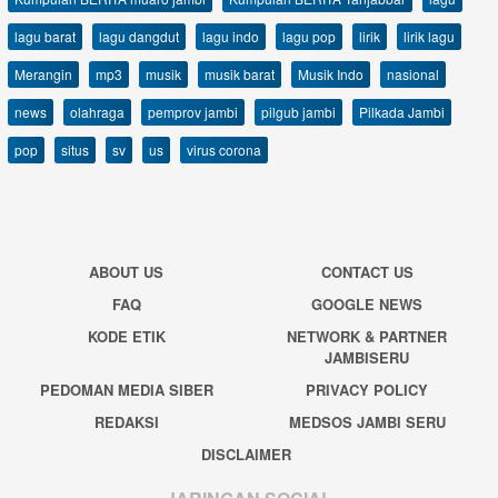
lagu barat
lagu dangdut
lagu indo
lagu pop
lirik
lirik lagu
Merangin
mp3
musik
musik barat
Musik Indo
nasional
news
olahraga
pemprov jambi
pilgub jambi
Pilkada Jambi
pop
situs
sv
us
virus corona
ABOUT US
CONTACT US
FAQ
GOOGLE NEWS
KODE ETIK
NETWORK & PARTNER
JAMBISERU
PEDOMAN MEDIA SIBER
PRIVACY POLICY
REDAKSI
MEDSOS JAMBI SERU
DISCLAIMER