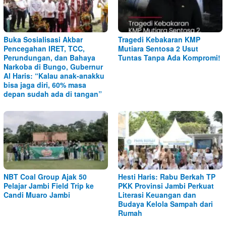
Buka Sosialisasi Akbar
Tragedi Kebakaran KMP
Pencegahan IRET, TCC,
Mutiara Sentosa 2 Usut
Perundungan, dan Bahaya
Tuntas Tanpa Ada Kompromi!
Narkoba di Bungo, Gubernur
Al Haris: “Kalau anak-anakku
bisa jaga diri, 60% masa
depan sudah ada di tangan”
NBT Coal Group Ajak 50
Hesti Haris: Rabu Berkah TP
Pelajar Jambi Field Trip ke
PKK Provinsi Jambi Perkuat
Candi Muaro Jambi
Literasi Keuangan dan
Budaya Kelola Sampah dari
Rumah