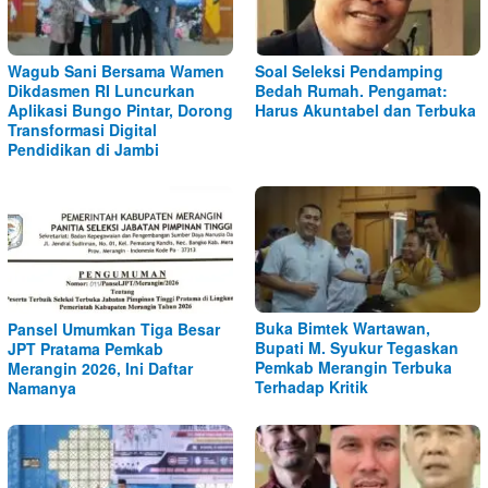
Wagub Sani Bersama Wamen
Soal Seleksi Pendamping
Dikdasmen RI Luncurkan
Bedah Rumah. Pengamat:
Aplikasi Bungo Pintar, Dorong
Harus Akuntabel dan Terbuka
Transformasi Digital
Pendidikan di Jambi
Buka Bimtek Wartawan,
Pansel Umumkan Tiga Besar
Bupati M. Syukur Tegaskan
JPT Pratama Pemkab
Pemkab Merangin Terbuka
Merangin 2026, Ini Daftar
Terhadap Kritik
Namanya