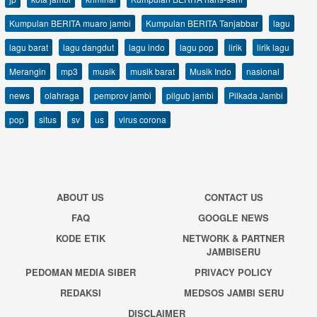
Kumpulan BERITA muaro jambi
Kumpulan BERITA Tanjabbar
lagu
lagu barat
lagu dangdut
lagu indo
lagu pop
lirik
lirik lagu
Merangin
mp3
musik
musik barat
Musik Indo
nasional
news
olahraga
pemprov jambi
pilgub jambi
Pilkada Jambi
pop
situs
sv
us
virus corona
ABOUT US
CONTACT US
FAQ
GOOGLE NEWS
KODE ETIK
NETWORK & PARTNER
JAMBISERU
PEDOMAN MEDIA SIBER
PRIVACY POLICY
REDAKSI
MEDSOS JAMBI SERU
DISCLAIMER