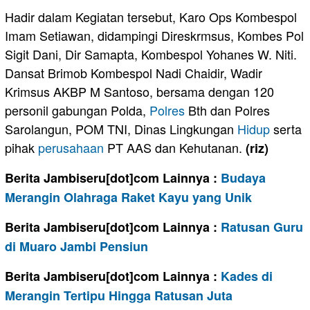
Hadir dalam Kegiatan tersebut, Karo Ops Kombespol
Imam Setiawan, didampingi Direskrmsus, Kombes Pol
Sigit Dani, Dir Samapta, Kombespol Yohanes W. Niti.
Dansat Brimob Kombespol Nadi Chaidir, Wadir
Krimsus AKBP M Santoso, bersama dengan 120
personil gabungan Polda,
Polres
Bth dan Polres
Sarolangun, POM TNI, Dinas Lingkungan
Hidup
serta
pihak
perusahaan
PT AAS dan Kehutanan.
(riz)
Berita Jambiseru[dot]com Lainnya :
Budaya
Merangin Olahraga Raket Kayu yang Unik
Berita Jambiseru[dot]com Lainnya :
Ratusan Guru
di Muaro Jambi Pensiun
Berita Jambiseru[dot]com Lainnya :
Kades di
Merangin Tertipu Hingga Ratusan Juta