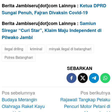
Berita Jambiseru[dot]com Lainnya :
Ketua DPRD
Sungai Penuh, Fajran Divaksin Covid-19
Berita Jambiseru[dot]com Lainnya :
Samiun
Siregar “Curi Star”, Klaim Maju Independent di
Pilwako Jambi
ilegal driling
kriminal
minyak ilegal di batanghari
Polres Batanghari
SEBARKAN
Navigasi
Pos sebelumnya
Pos berikutnya
pos
Budaya Merangin
Rajawali Tangkap Pelaku
Olahraga Raket Kayu
Pencuri Motor Petani di