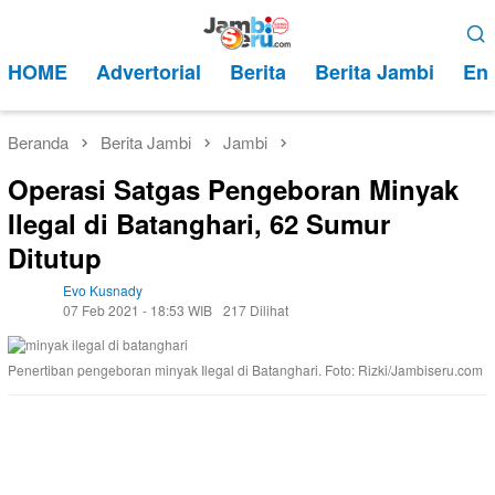
Loncat
Menu
ke
Mobile
HOME
Advertorial
Berita
Berita Jambi
Ent
konten
Beranda
Berita Jambi
Jambi
Operasi Satgas Pengeboran Minyak
Ilegal di Batanghari, 62 Sumur
Ditutup
Evo Kusnady
07 Feb 2021 - 18:53 WIB
217 Dilihat
Penertiban pengeboran minyak Ilegal di Batanghari. Foto: Rizki/Jambiseru.com