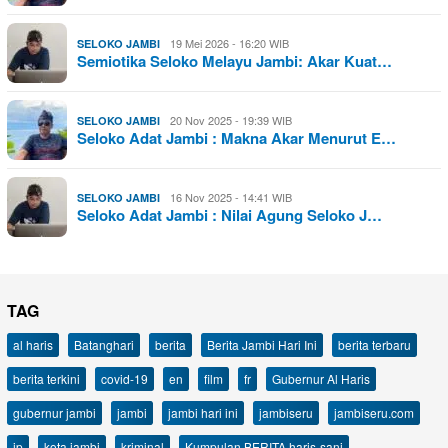
19 Mei 2026 - 16:20 WIB
SELOKO JAMBI
Semiotika Seloko Melayu Jambi: Akar Kuat…
20 Nov 2025 - 19:39 WIB
SELOKO JAMBI
Seloko Adat Jambi : Makna Akar Menurut E…
16 Nov 2025 - 14:41 WIB
SELOKO JAMBI
Seloko Adat Jambi : Nilai Agung Seloko J…
TAG
al haris
Batanghari
berita
Berita Jambi Hari Ini
berita terbaru
berita terkini
covid-19
en
film
fr
Gubernur Al Haris
gubernur jambi
jambi
jambi hari ini
jambiseru
jambiseru.com
jp
kota jambi
kriminal
Kumpulan BERITA haris-sani