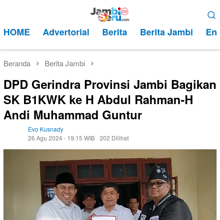
Loncat
Menu
ke
Mobile
HOME
Advertorial
Berita
Berita Jambi
Ent
konten
Beranda
Berita Jambi
DPD Gerindra Provinsi Jambi Bagikan
SK B1KWK ke H Abdul Rahman-H
Andi Muhammad Guntur
Evo Kusnady
26 Agu 2024 - 19:15 WIB
202 Dilihat