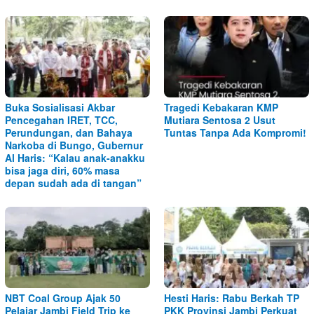
Buka Sosialisasi Akbar
Tragedi Kebakaran KMP
Pencegahan IRET, TCC,
Mutiara Sentosa 2 Usut
Perundungan, dan Bahaya
Tuntas Tanpa Ada Kompromi!
Narkoba di Bungo, Gubernur
Al Haris: “Kalau anak-anakku
bisa jaga diri, 60% masa
depan sudah ada di tangan”
NBT Coal Group Ajak 50
Hesti Haris: Rabu Berkah TP
Pelajar Jambi Field Trip ke
PKK Provinsi Jambi Perkuat