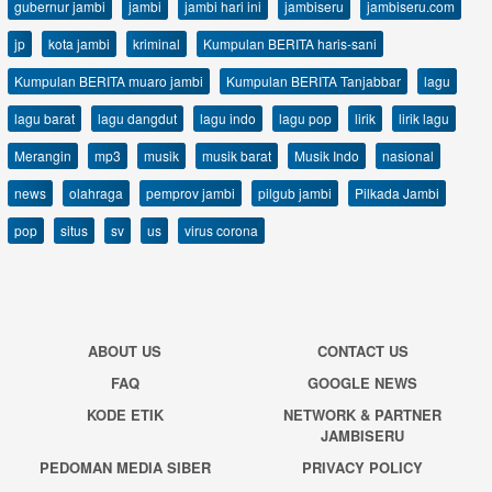
gubernur jambi
jambi
jambi hari ini
jambiseru
jambiseru.com
jp
kota jambi
kriminal
Kumpulan BERITA haris-sani
Kumpulan BERITA muaro jambi
Kumpulan BERITA Tanjabbar
lagu
lagu barat
lagu dangdut
lagu indo
lagu pop
lirik
lirik lagu
Merangin
mp3
musik
musik barat
Musik Indo
nasional
news
olahraga
pemprov jambi
pilgub jambi
Pilkada Jambi
pop
situs
sv
us
virus corona
ABOUT US
CONTACT US
FAQ
GOOGLE NEWS
KODE ETIK
NETWORK & PARTNER
JAMBISERU
PEDOMAN MEDIA SIBER
PRIVACY POLICY