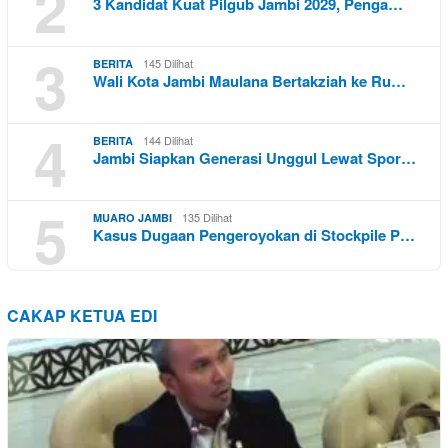
2
3 Kandidat Kuat Pilgub Jambi 2029, Penga…
3
145 Dilihat
BERITA
Wali Kota Jambi Maulana Bertakziah ke Ru…
4
144 Dilihat
BERITA
Jambi Siapkan Generasi Unggul Lewat Spor…
5
135 Dilihat
MUARO JAMBI
Kasus Dugaan Pengeroyokan di Stockpile P…
CAKAP KETUA EDI