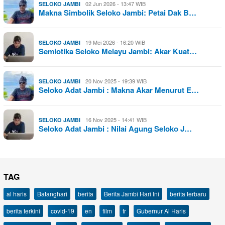
02 Jun 2026 - 13:47 WIB
SELOKO JAMBI
Makna Simbolik Seloko Jambi: Petai Dak B…
19 Mei 2026 - 16:20 WIB
SELOKO JAMBI
Semiotika Seloko Melayu Jambi: Akar Kuat…
20 Nov 2025 - 19:39 WIB
SELOKO JAMBI
Seloko Adat Jambi : Makna Akar Menurut E…
16 Nov 2025 - 14:41 WIB
SELOKO JAMBI
Seloko Adat Jambi : Nilai Agung Seloko J…
TAG
al haris
Batanghari
berita
Berita Jambi Hari Ini
berita terbaru
berita terkini
covid-19
en
film
fr
Gubernur Al Haris