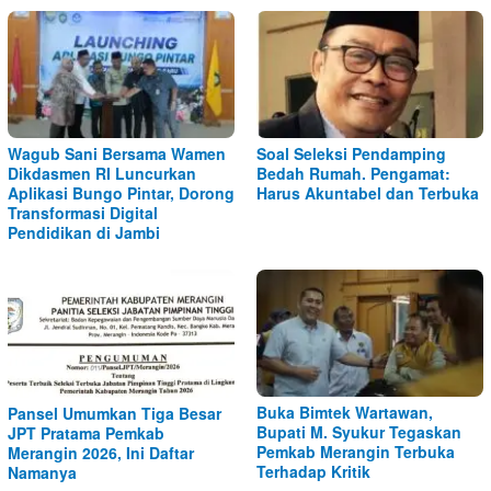
Wagub Sani Bersama Wamen
Soal Seleksi Pendamping
Dikdasmen RI Luncurkan
Bedah Rumah. Pengamat:
Aplikasi Bungo Pintar, Dorong
Harus Akuntabel dan Terbuka
Transformasi Digital
Pendidikan di Jambi
Buka Bimtek Wartawan,
Pansel Umumkan Tiga Besar
Bupati M. Syukur Tegaskan
JPT Pratama Pemkab
Pemkab Merangin Terbuka
Merangin 2026, Ini Daftar
Terhadap Kritik
Namanya