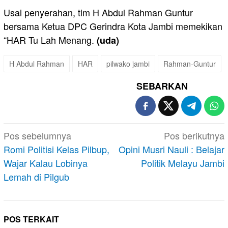
Usai penyerahan, tim H Abdul Rahman Guntur
bersama Ketua DPC Gerindra Kota Jambi memekikan
“HAR Tu Lah Menang.
(uda)
H Abdul Rahman
HAR
pilwako jambi
Rahman-Guntur
SEBARKAN
Navigasi
Pos sebelumnya
Pos berikutnya
pos
Romi Politisi Kelas Pilbup,
Opini Musri Nauli : Belajar
Wajar Kalau Lobinya
Politik Melayu Jambi
Lemah di Pilgub
POS TERKAIT