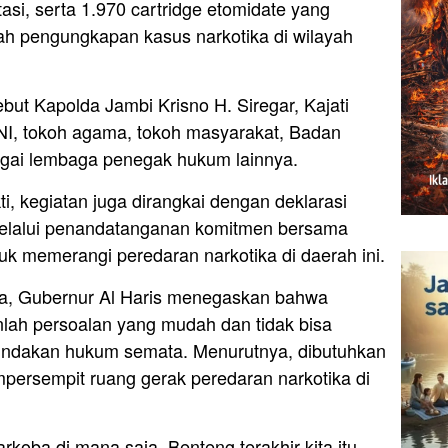
tasi, serta 1.970 cartridge etomidate yang
ah pengungkapan kasus narkotika di wilayah
ebut Kapolda Jambi Krisno H. Siregar, Kajati
NI, tokoh agama, tokoh masyarakat, Badan
bagai lembaga penegak hukum lainnya.
, kegiatan juga dirangkai dengan deklarasi
lalui penandatanganan komitmen bersama
k memerangi peredaran narkotika di daerah ini.
a, Gubernur Al Haris menegaskan bahwa
lah persoalan yang mudah dan tidak bisa
nindakan hukum semata. Menurutnya, dibutuhkan
mpersempit ruang gerak peredaran narkotika di
rkoba di mana saja. Benteng terakhir kita itu