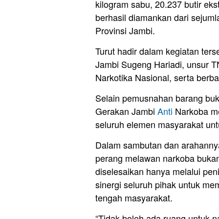
kilogram sabu, 20.237 butir eks
berhasil diamankan dari sejuml
Provinsi Jambi.
Turut hadir dalam kegiatan ters
Jambi Sugeng Hariadi, unsur T
Narkotika Nasional, serta ber
Selain pemusnahan barang bukti
Gerakan Jambi
Anti
Narkoba me
seluruh elemen masyarakat untu
Dalam sambutan dan arahanny
perang melawan narkoba bukan
diselesaikan hanya melalui pe
sinergi seluruh pihak untuk me
tengah masyarakat.
“Tidak boleh ada ruang untuk na