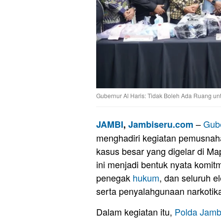
Gubernur Al Haris: Tidak Boleh Ada Ruang un
–
Gub
JAMBI
,
Jambiseru.com
menghadiri kegiatan pemusnaha
kasus besar yang digelar di Ma
ini menjadi bentuk nyata komi
penegak
hukum
, dan seluruh 
serta penyalahgunaan narkotika
Dalam kegiatan itu,
Polda Jamb