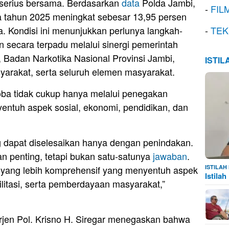
 serius bersama. Berdasarkan
data
Polda Jambi,
-
FIL
 tahun 2025 meningkat sebesar 13,95 persen
. Kondisi ini menunjukkan perlunya langkah-
-
TEK
n secara terpadu melalui sinergi pemerintah
 Badan Narkotika Nasional Provinsi Jambi,
ISTI
yarakat, serta seluruh elemen masyarakat.
ba tidak cukup hanya melalui penegakan
ntuh aspek sosial, ekonomi, pendidikan, dan
g dapat diselesaikan hanya dengan penindakan.
 penting, tetapi bukan satu-satunya
jawaban
.
yang lebih komprehensif yang menyentuh aspek
ISTILA
Istila
litasi, serta pemberdayaan masyarakat,”
Irjen Pol. Krisno H. Siregar menegaskan bahwa