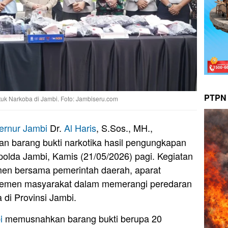
PTPN 
tuk Narkoba di Jambi. Foto: Jambiseru.com
ernur Jambi
Dr.
Al Haris
, S.Sos., MH.,
n barang bukti narkotika hasil pengungkapan
polda Jambi, Kamis (21/05/2026) pagi. Kegiatan
tmen bersama pemerintah daerah, aparat
elemen masyarakat dalam memerangi peredaran
 di Provinsi Jambi.
i
memusnahkan barang bukti berupa 20