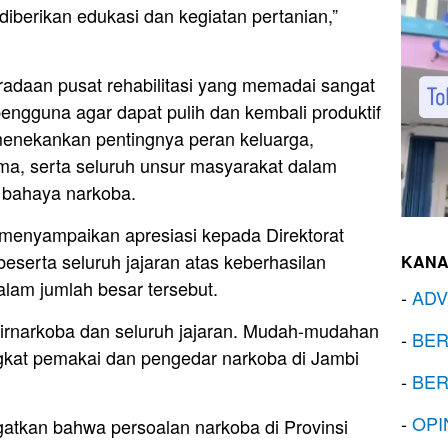
 diberikan edukasi dan kegiatan pertanian,”
radaan pusat rehabilitasi yang memadai sangat
engguna agar dapat pulih dan kembali produktif
 menekankan pentingnya peran keluarga,
ama, serta seluruh unsur masyarakat dalam
 bahaya narkoba.
s menyampaikan apresiasi kepada Direktorat
eserta seluruh jajaran atas keberhasilan
KANA
lam jumlah besar tersebut.
-
ADV
Dirnarkoba dan seluruh jajaran. Mudah-mudahan
-
BER
gkat pemakai dan pengedar narkoba di Jambi
-
BER
-
OPI
gatkan bahwa persoalan narkoba di Provinsi