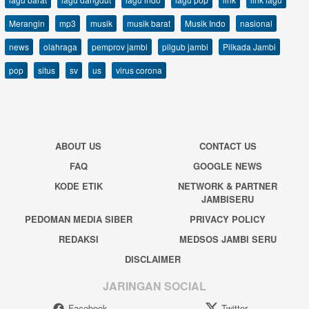
Merangin
mp3
musik
musik barat
Musik Indo
nasional
news
olahraga
pemprov jambi
pilgub jambi
Pilkada Jambi
pop
situs
sv
us
virus corona
ABOUT US
CONTACT US
FAQ
GOOGLE NEWS
KODE ETIK
NETWORK & PARTNER
JAMBISERU
PEDOMAN MEDIA SIBER
PRIVACY POLICY
REDAKSI
MEDSOS JAMBI SERU
DISCLAIMER
JARINGAN SOCIAL
Facebook
Twitter