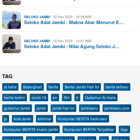
20 Nov 2025 - 19:39 WIB
SELOKO JAMBI
Seloko Adat Jambi : Makna Akar Menurut E…
16 Nov 2025 - 14:41 WIB
SELOKO JAMBI
Seloko Adat Jambi : Nilai Agung Seloko J…
TAG
al haris
Batanghari
berita
Berita Jambi Hari Ini
berita terbaru
berita terkini
covid-19
en
film
fr
Gubernur Al Haris
gubernur jambi
jambi
jambi hari ini
jambiseru
jambiseru.com
jp
kota jambi
kriminal
Kumpulan BERITA haris-sani
Kumpulan BERITA muaro jambi
Kumpulan BERITA Tanjabbar
lagu
lagu barat
lagu dangdut
lagu indo
lagu pop
lirik
lirik lagu