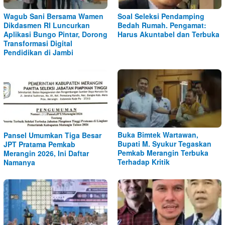
Wagub Sani Bersama Wamen
Soal Seleksi Pendamping
Dikdasmen RI Luncurkan
Bedah Rumah. Pengamat:
Aplikasi Bungo Pintar, Dorong
Harus Akuntabel dan Terbuka
Transformasi Digital
Pendidikan di Jambi
Buka Bimtek Wartawan,
Pansel Umumkan Tiga Besar
Bupati M. Syukur Tegaskan
JPT Pratama Pemkab
Pemkab Merangin Terbuka
Merangin 2026, Ini Daftar
Terhadap Kritik
Namanya