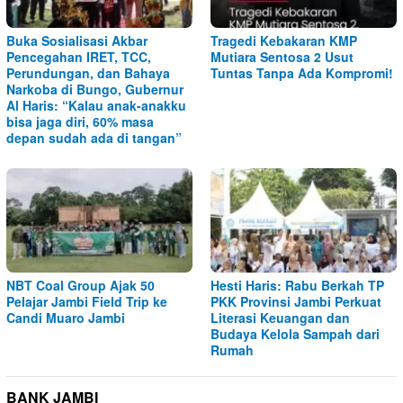
Buka Sosialisasi Akbar
Tragedi Kebakaran KMP
Pencegahan IRET, TCC,
Mutiara Sentosa 2 Usut
Perundungan, dan Bahaya
Tuntas Tanpa Ada Kompromi!
Narkoba di Bungo, Gubernur
Al Haris: “Kalau anak-anakku
bisa jaga diri, 60% masa
depan sudah ada di tangan”
NBT Coal Group Ajak 50
Hesti Haris: Rabu Berkah TP
Pelajar Jambi Field Trip ke
PKK Provinsi Jambi Perkuat
Candi Muaro Jambi
Literasi Keuangan dan
Budaya Kelola Sampah dari
Rumah
BANK JAMBI