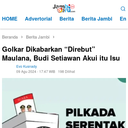
Loncat
Menu
ke
Mobile
HOME
Advertorial
Berita
Berita Jambi
Ent
konten
Beranda
Berita Jambi
Golkar Dikabarkan “Direbut”
Maulana, Budi Setiawan Akui itu Isu
Evo Kusnady
09 Agu 2024 - 17:47 WIB
198 Dilihat