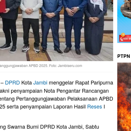
PTPN 
tanggungjawaban APBD 2025. Foto: Jambiseru.com
–
DPRD
Kota
Jambi
menggelar Rapat Paripurna
 yakni penyampaian Nota Pengantar Rancangan
tentang Pertanggungjawaban Pelaksanaan APBD
25 serta penyampaian Laporan Hasil
Reses
I
ang Swarna Bumi DPRD Kota Jambi, Sabtu