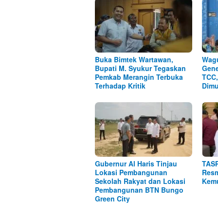
Buka Bimtek Wartawan,
Wagu
Bupati M. Syukur Tegaskan
Gene
Pemkab Merangin Terbuka
TCC,
Terhadap Kritik
Dimu
Gubernur Al Haris Tinjau
TASP
Lokasi Pembangunan
Resm
Sekolah Rakyat dan Lokasi
Kemu
Pembangunan BTN Bungo
Green City