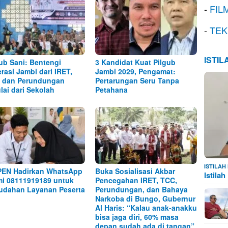
-
FIL
-
TEK
ISTI
b Sani: Bentengi
3 Kandidat Kuat Pilgub
rasi Jambi dari IRET,
Jambi 2029, Pengamat:
 dan Perundungan
Pertarungan Seru Tanpa
lai dari Sekolah
Petahana
ISTILA
EN Hadirkan WhatsApp
Buka Sosialisasi Akbar
Istila
i 08111919189 untuk
Pencegahan IRET, TCC,
dahan Layanan Peserta
Perundungan, dan Bahaya
Narkoba di Bungo, Gubernur
Al Haris: “Kalau anak-anakku
bisa jaga diri, 60% masa
depan sudah ada di tangan”