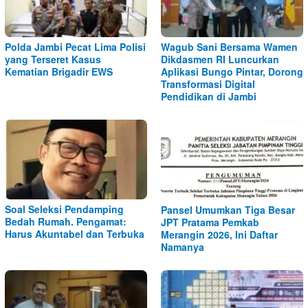
Polda Jambi Pecat Lima Polisi
Wagub Sani Bersama Wamen
yang Terseret Kasus
Dikdasmen RI Luncurkan
Kematian Brigadir EWS
Aplikasi Bungo Pintar, Dorong
Transformasi Digital
Pendidikan di Jambi
Soal Seleksi Pendamping
Pansel Umumkan Tiga Besar
Bedah Rumah. Pengamat:
JPT Pratama Pemkab
Harus Akuntabel dan Terbuka
Merangin 2026, Ini Daftar
Namanya