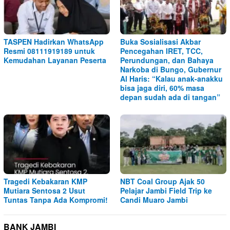
TASPEN Hadirkan WhatsApp
Buka Sosialisasi Akbar
Resmi 08111919189 untuk
Pencegahan IRET, TCC,
Kemudahan Layanan Peserta
Perundungan, dan Bahaya
Narkoba di Bungo, Gubernur
Al Haris: “Kalau anak-anakku
bisa jaga diri, 60% masa
depan sudah ada di tangan”
Tragedi Kebakaran KMP
NBT Coal Group Ajak 50
Mutiara Sentosa 2 Usut
Pelajar Jambi Field Trip ke
Tuntas Tanpa Ada Kompromi!
Candi Muaro Jambi
BANK JAMBI