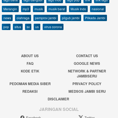
Merangin
mp3
musik
musik barat
Musik Indo
nasional
news
olahraga
pemprov jambi
pilgub jambi
Pilkada Jambi
pop
situs
sv
us
virus corona
ABOUT US
CONTACT US
FAQ
GOOGLE NEWS
KODE ETIK
NETWORK & PARTNER
JAMBISERU
PEDOMAN MEDIA SIBER
PRIVACY POLICY
REDAKSI
MEDSOS JAMBI SERU
DISCLAIMER
JARINGAN SOCIAL
Facebook
Twitter