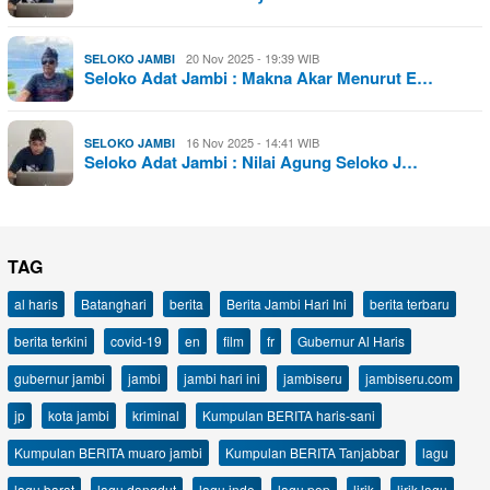
20 Nov 2025 - 19:39 WIB
SELOKO JAMBI
Seloko Adat Jambi : Makna Akar Menurut E…
16 Nov 2025 - 14:41 WIB
SELOKO JAMBI
Seloko Adat Jambi : Nilai Agung Seloko J…
TAG
al haris
Batanghari
berita
Berita Jambi Hari Ini
berita terbaru
berita terkini
covid-19
en
film
fr
Gubernur Al Haris
gubernur jambi
jambi
jambi hari ini
jambiseru
jambiseru.com
jp
kota jambi
kriminal
Kumpulan BERITA haris-sani
Kumpulan BERITA muaro jambi
Kumpulan BERITA Tanjabbar
lagu
lagu barat
lagu dangdut
lagu indo
lagu pop
lirik
lirik lagu