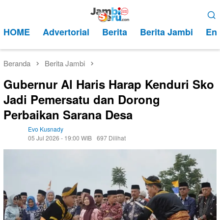
Loncat
Menu
ke
Mobile
HOME
Advertorial
Berita
Berita Jambi
Ent
konten
Beranda
Berita Jambi
Gubernur Al Haris Harap Kenduri Sko
Jadi Pemersatu dan Dorong
Perbaikan Sarana Desa
Evo Kusnady
05 Jul 2026 - 19:00 WIB
697 Dilihat