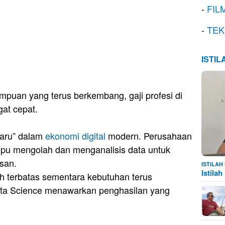
-
FIL
-
TEK
ISTI
uan yang terus berkembang, gaji profesi di
gat cepat.
baru” dalam
ekonomi digital
modern. Perusahaan
u mengolah dan menganalisis data untuk
san.
ISTILA
Istila
h terbatas sementara kebutuhan terus
Data Science menawarkan penghasilan yang