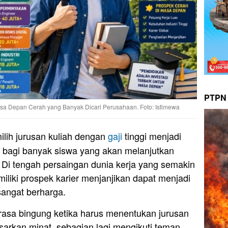
PTPN 
Masa Depan Cerah yang Banyak Dicari Perusahaan. Foto: Istimewa
lih jurusan kuliah dengan
gaji
tinggi menjadi
 bagi banyak siswa yang akan melanjutkan
. Di tengah persaingan dunia kerja yang semakin
iliki prospek karier menjanjikan dapat menjadi
sangat berharga.
asa bingung ketika harus menentukan jurusan
sarkan minat, sebagian lagi mengikuti teman,