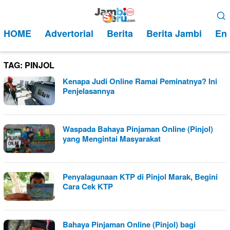
Loncat
Menu
ke
Mobile
HOME
Advertorial
Berita
Berita Jambi
Ent
konten
TAG:
PINJOL
Kenapa Judi Online Ramai Peminatnya? Ini
Penjelasannya
Waspada Bahaya Pinjaman Online (Pinjol)
yang Mengintai Masyarakat
Penyalagunaan KTP di Pinjol Marak, Begini
Cara Cek KTP
Bahaya Pinjaman Online (Pinjol) bagi