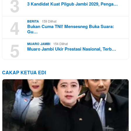
3
3 Kandidat Kuat Pilgub Jambi 2029, Penga…
4
159 Dilihat
BERITA
Bukan Cuma TNI! Mensesneg Buka Suara:
Gu…
5
154 Dilihat
MUARO JAMBI
Muaro Jambi Ukir Prestasi Nasional, Terb…
CAKAP KETUA EDI