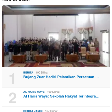
1
190 Dilihat
BERITA
Bujang Zuar Hadiri Pelantikan Persatuan …
2
169 Dilihat
AL HARIS WAYS
Al Haris Ways: Sekolah Rakyat Terintegra…
167 Dilihat
BERITA JAMBI