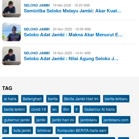
19 Mei 2026 - 16:20 WIB
SELOKO JAMBI
Semiotika Seloko Melayu Jambi: Akar Kuat…
20 Nov 2025 - 19:39 WIB
SELOKO JAMBI
Seloko Adat Jambi : Makna Akar Menurut E…
16 Nov 2025 - 14:41 WIB
SELOKO JAMBI
Seloko Adat Jambi : Nilai Agung Seloko J…
TAG
al haris
Batanghari
berita
Berita Jambi Hari Ini
berita terbaru
berita terkini
covid-19
en
film
fr
Gubernur Al Haris
gubernur jambi
jambi
jambi hari ini
jambiseru
jambiseru.com
jp
kota jambi
kriminal
Kumpulan BERITA haris-sani