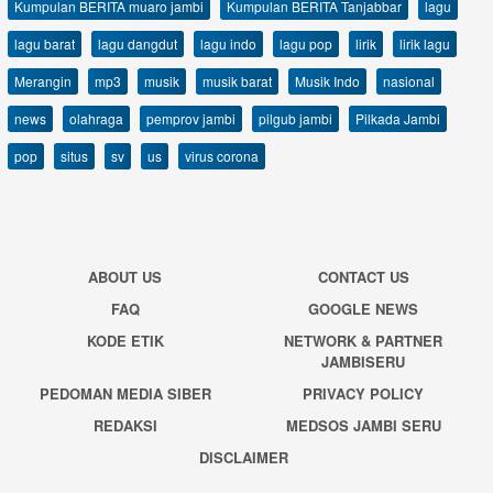
Kumpulan BERITA muaro jambi
Kumpulan BERITA Tanjabbar
lagu
lagu barat
lagu dangdut
lagu indo
lagu pop
lirik
lirik lagu
Merangin
mp3
musik
musik barat
Musik Indo
nasional
news
olahraga
pemprov jambi
pilgub jambi
Pilkada Jambi
pop
situs
sv
us
virus corona
ABOUT US
CONTACT US
FAQ
GOOGLE NEWS
KODE ETIK
NETWORK & PARTNER
JAMBISERU
PEDOMAN MEDIA SIBER
PRIVACY POLICY
REDAKSI
MEDSOS JAMBI SERU
DISCLAIMER