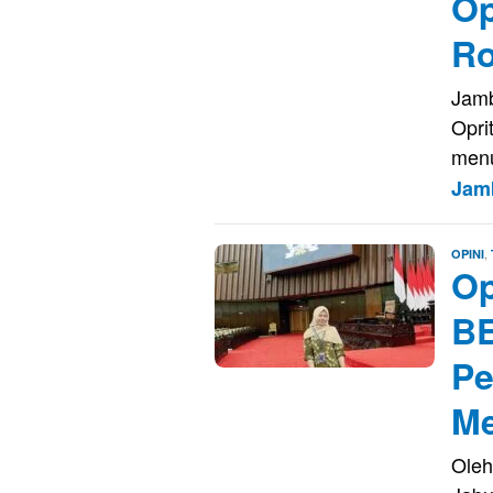
Op
Ro
Jamb
Opri
menu
Jam
,
OPINI
Op
B
P
Me
Oleh