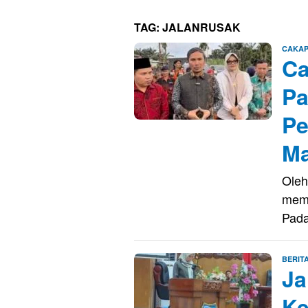
TAG:
JALANRUSAK
CAKAP
Ca
Pa
Pe
Ma
Oleh
memb
Pada
BERIT
Ja
Ke