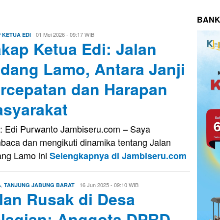
BANK
Aris
01 Mei 2026 - 09:17 WIB
 KETUA EDI
kap Ketua Edi: Jalan
dang Lamo, Antara Janji
rcepatan dan Harapan
syarakat
: Edi Purwanto Jambiseru.com – Saya
aca dan mengikuti dinamika tentang Jalan
ng Lamo ini
Selengkapnya di Jambiseru.com
,
Firman
16 Jun 2025 - 09:10 WIB
A
TANJUNG JABUNG BARAT
lan Rusak di Desa
Saputra
lagian: Anggota DPRD