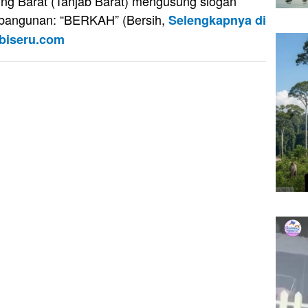
ng Barat (Tanjab Barat) mengusung slogan
angunan: “BERKAH” (Bersih,
Selengkapnya di
biseru.com