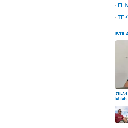
-
FIL
-
TEK
ISTI
ISTILA
Istila