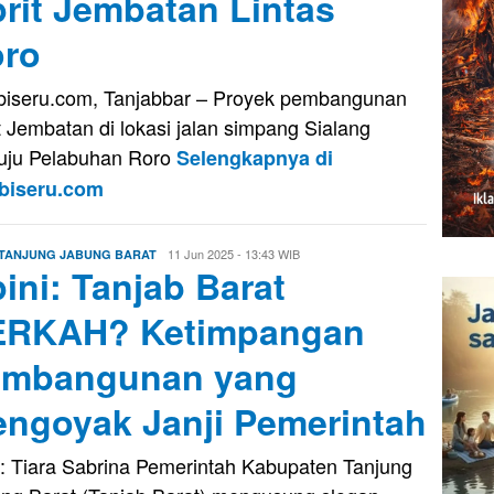
rit Jembatan Lintas
ro
iseru.com, Tanjabbar – Proyek pembangunan
t Jembatan di lokasi jalan simpang Sialang
ju Pelabuhan Roro
Selengkapnya di
biseru.com
Firman
11 Jun 2025 - 13:43 WIB
TANJUNG JABUNG BARAT
ini: Tanjab Barat
Saputra
ERKAH? Ketimpangan
embangunan yang
ngoyak Janji Pemerintah
: Tiara Sabrina Pemerintah Kabupaten Tanjung