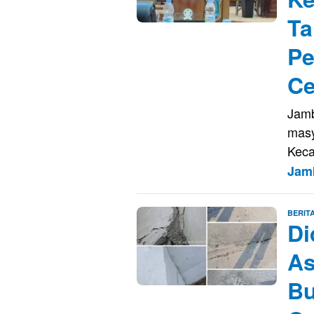
Ta
Pe
Ce
Jamb
masy
Keca
Jam
BERIT
Di
As
Bu