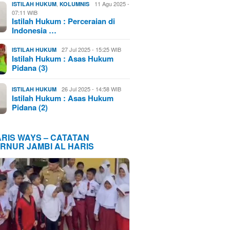
,
11 Agu 2025 -
ISTILAH HUKUM
KOLUMNIS
07:11 WIB
Istilah Hukum : Perceraian di
Indonesia …
27 Jul 2025 - 15:25 WIB
ISTILAH HUKUM
Istilah Hukum : Asas Hukum
Pidana (3)
26 Jul 2025 - 14:58 WIB
ISTILAH HUKUM
Istilah Hukum : Asas Hukum
Pidana (2)
ARIS WAYS – CATATAN
RNUR JAMBI AL HARIS