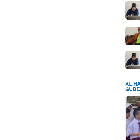
AL H
GUBE