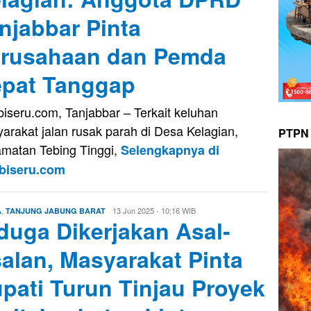
njabbar Pinta
rusahaan dan Pemda
pat Tanggap
iseru.com, Tanjabbar – Terkait keluhan
arakat jalan rusak parah di Desa Kelagian,
PTPN 
matan Tebing Tinggi,
Selengkapnya di
biseru.com
,
Firman
13 Jun 2025 - 10:16 WIB
A
TANJUNG JABUNG BARAT
duga Dikerjakan Asal-
Saputra
alan, Masyarakat Pinta
pati Turun Tinjau Proyek