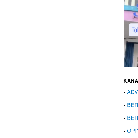
KANA
-
ADV
-
BER
-
BER
-
OPI