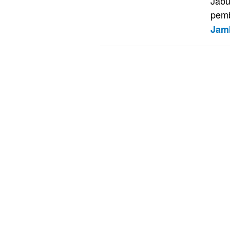
Jabu
pemb
Jam