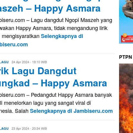
szeh – Happy Asmara
iseru.com – Lagu dangdut Ngopi Maszeh yang
wakan Happy Asmara, tidak mengandung lirik
 mengisyaratkan
Selengkapnya di
biseru.com
PTPN 
Aris
24 Apr 2024 - 19:10 WIB
 LAGU
rik Lagu Dangdut
ngkad – Happy Asmara
iseru.com – Pedangdut Happy Asmara banyak
li menelorkan lagu yang sangat viral di
nesia. Salah
Selengkapnya di Jambiseru.com
Aris
23 Apr 2024 - 20:34 WIB
 LAGU