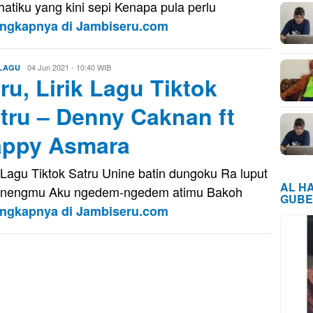
 hatiku yang kini sepi Kenapa pula perlu
engkapnya di Jambiseru.com
Eri
04 Jun 2021 - 10:40 WIB
 LAGU
ru, Lirik Lagu Tiktok
Saputra
tru – Denny Caknan ft
ppy Asmara
k Lagu Tiktok Satru Unine batin dungoku Ra luput
AL H
enengmu Aku ngedem-ngedem atimu Bakoh
GUBE
engkapnya di Jambiseru.com