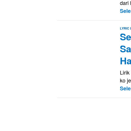
dari
Sel
LYRIC
Se
Sa
Ha
Liri
ko j
Sel