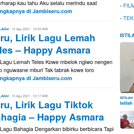
rharap kau tahu Aku selalu merindu saat
-
FIL
engkapnya di Jambiseru.com
-
TEK
Eri
13 Agu 2021 - 12:34 WIB
 LAGU
ru, Lirik Lagu Lemah
Saputra
ISTI
les – Happy Asmara
k Lagu Lemah Teles Kowe mbelok ngiwo nengen
o nguwasne mburi Tak tabrak kowe loro
engkapnya di Jambiseru.com
Eri
13 Agu 2021 - 10:17 WIB
 LAGU
ISTILA
ru, Lirik Lagu Tiktok
Saputra
Istila
hagia – Happy Asmara
k Lagu Bahagia Dengarkan bibirku berbicara Tapi