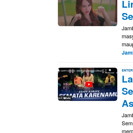
Li
Se
Jamb
masy
mau
Jam
ENTER
La
Se
A
Jamb
Sem
mem