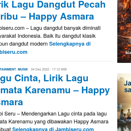
rik Lagu Dangdut Pecah
ribu – Happy Asmara
iseru.com – Lagu dangdut banyak diminati
arakat Indonesia. Baik itu dangdut klasik
pun dangdut modern
Selengkapnya di
biseru.com
,
Firman
04 Des 2022 - 17:12 WIB
TAINMENT
MUSIK
gu Cinta, Lirik Lagu
Saputra
mata Karenamu – Happy
smara
i Seru – Mendengarkan Lagu cinta pada lagu
ata Karenamu yang dibawakan Happy Asmara
buat
Selengkapnya di Jambiseru.com