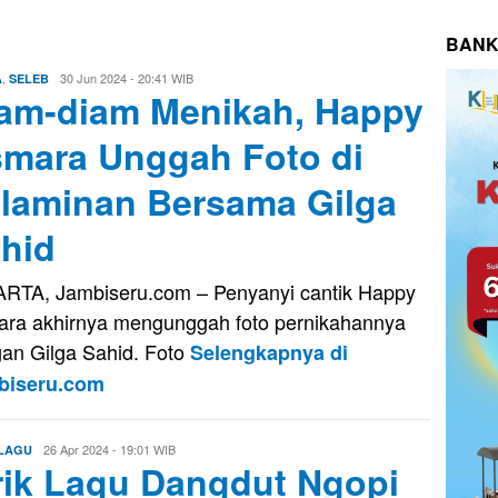
BANK
,
Aris
30 Jun 2024 - 20:41 WIB
A
SELEB
am-diam Menikah, Happy
mara Unggah Foto di
laminan Bersama Gilga
hid
RTA, Jambiseru.com – Penyanyi cantik Happy
ra akhirnya mengunggah foto pernikahannya
an Gilga Sahid. Foto
Selengkapnya di
biseru.com
Aris
26 Apr 2024 - 19:01 WIB
 LAGU
rik Lagu Dangdut Ngopi