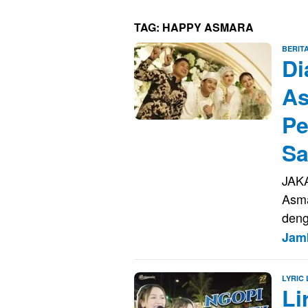
TAG:
HAPPY ASMARA
BERIT
Di
As
Pe
Sa
JAKA
Asma
deng
Jam
LYRIC
Li