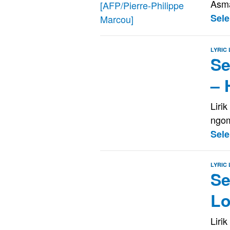
Asma
Sel
LYRIC
Se
– 
Liri
ngom
Sel
LYRIC
Se
Lo
Liri