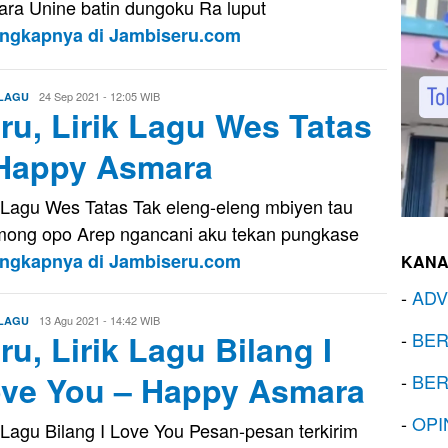
ra Unine batin dungoku Ra luput
engkapnya di Jambiseru.com
Eri
24 Sep 2021 - 12:05 WIB
 LAGU
ru, Lirik Lagu Wes Tatas
Saputra
Happy Asmara
k Lagu Wes Tatas Tak eleng-eleng mbiyen tau
ong opo Arep ngancani aku tekan pungkase
engkapnya di Jambiseru.com
KANA
-
ADV
Eri
13 Agu 2021 - 14:42 WIB
 LAGU
ru, Lirik Lagu Bilang I
-
BER
Saputra
ve You – Happy Asmara
-
BER
-
OPI
k Lagu Bilang I Love You Pesan-pesan terkirim