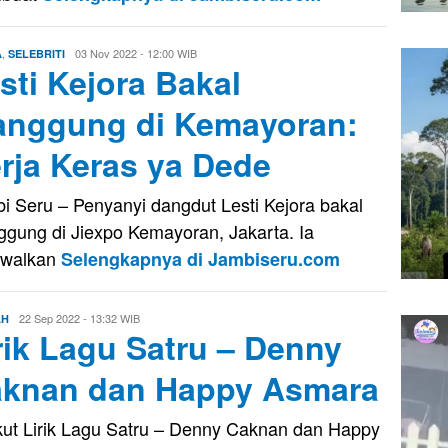
,
Firman
03 Nov 2022 - 12:00 WIB
A
SELEBRITI
sti Kejora Bakal
Saputra
nggung di Kemayoran:
rja Keras ya Dede
i Seru – Penyanyi dangdut Lesti Kejora bakal
gung di Jiexpo Kemayoran, Jakarta. Ia
dwalkan
Selengkapnya di Jambiseru.com
Evo
22 Sep 2022 - 13:32 WIB
AH
rik Lagu Satru – Denny
Kusnady
knan dan Happy Asmara
kut Lirik Lagu Satru – Denny Caknan dan Happy