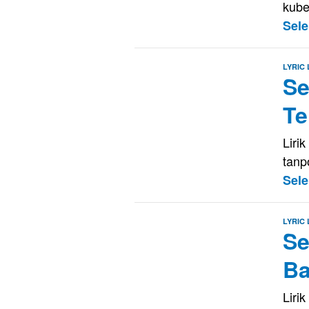
kube
Sel
LYRIC
Se
Te
Liri
tanp
Sel
LYRIC
Se
Ba
Liri