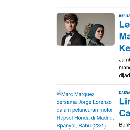
BERIT
Le
Ma
Ke
Jamb
mang
dija
DAER
Li
Ca
Beri