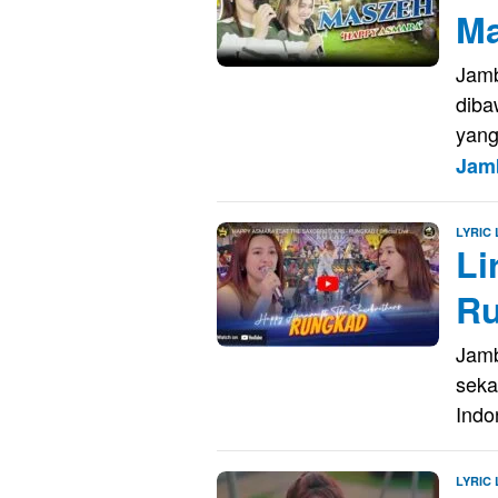
Ma
Jamb
diba
yang
Jam
LYRIC
Li
Ru
Jamb
seka
Indo
LYRIC