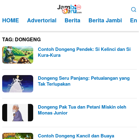
Loncat
Menu
ke
Mobile
HOME
Advertorial
Berita
Berita Jambi
Ent
konten
TAG:
DONGENG
Contoh Dongeng Pendek: Si Kelinci dan Si
Kura-Kura
Dongeng Seru Panjang: Petualangan yang
Tak Terlupakan
Dongeng Pak Tua dan Petani Miskin oleh
Monas Junior
Contoh Dongeng Kancil dan Buaya