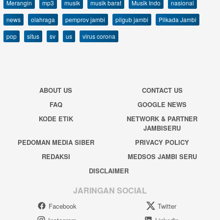
Merangin
mp3
musik
musik barat
Musik Indo
nasional
news
olahraga
pemprov jambi
pilgub jambi
Pilkada Jambi
pop
situs
sv
us
virus corona
ABOUT US
CONTACT US
FAQ
GOOGLE NEWS
KODE ETIK
NETWORK & PARTNER
JAMBISERU
PEDOMAN MEDIA SIBER
PRIVACY POLICY
REDAKSI
MEDSOS JAMBI SERU
DISCLAIMER
JARINGAN SOCIAL
Facebook
Twitter