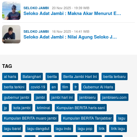
20 Nov 2025 - 19:39 WIB
SELOKO JAMBI
Seloko Adat Jambi : Makna Akar Menurut E…
16 Nov 2025 - 14:41 WIB
SELOKO JAMBI
Seloko Adat Jambi : Nilai Agung Seloko J…
TAG
al haris
Batanghari
berita
Berita Jambi Hari Ini
berita terbaru
berita terkini
covid-19
en
film
fr
Gubernur Al Haris
gubernur jambi
jambi
jambi hari ini
jambiseru
jambiseru.com
jp
kota jambi
kriminal
Kumpulan BERITA haris-sani
Kumpulan BERITA muaro jambi
Kumpulan BERITA Tanjabbar
lagu
lagu barat
lagu dangdut
lagu indo
lagu pop
lirik
lirik lagu