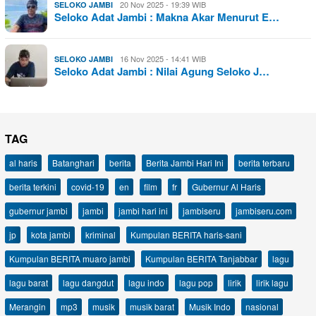
20 Nov 2025 - 19:39 WIB
SELOKO JAMBI
Seloko Adat Jambi : Makna Akar Menurut E…
16 Nov 2025 - 14:41 WIB
SELOKO JAMBI
Seloko Adat Jambi : Nilai Agung Seloko J…
TAG
al haris
Batanghari
berita
Berita Jambi Hari Ini
berita terbaru
berita terkini
covid-19
en
film
fr
Gubernur Al Haris
gubernur jambi
jambi
jambi hari ini
jambiseru
jambiseru.com
jp
kota jambi
kriminal
Kumpulan BERITA haris-sani
Kumpulan BERITA muaro jambi
Kumpulan BERITA Tanjabbar
lagu
lagu barat
lagu dangdut
lagu indo
lagu pop
lirik
lirik lagu
Merangin
mp3
musik
musik barat
Musik Indo
nasional