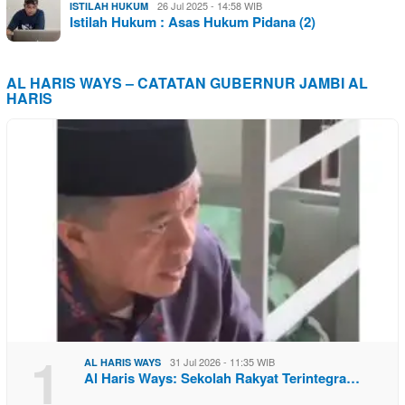
26 Jul 2025 - 14:58 WIB
ISTILAH HUKUM
Istilah Hukum : Asas Hukum Pidana (2)
AL HARIS WAYS – CATATAN GUBERNUR JAMBI AL
HARIS
1
31 Jul 2026 - 11:35 WIB
AL HARIS WAYS
Al Haris Ways: Sekolah Rakyat Terintegra…