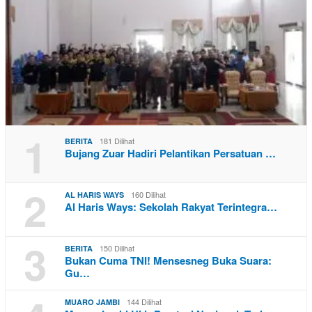
1
181 Dilihat
BERITA
Bujang Zuar Hadiri Pelantikan Persatuan …
2
160 Dilihat
AL HARIS WAYS
Al Haris Ways: Sekolah Rakyat Terintegra…
3
150 Dilihat
BERITA
Bukan Cuma TNI! Mensesneg Buka Suara:
Gu…
144 Dilihat
MUARO JAMBI