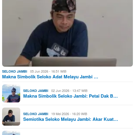
05 Jun 2026 - 16:51 WIB
SELOKO JAMBI
Makna Simbolik Seloko Adat Melayu Jambi …
02 Jun 2026 - 13:47 WIB
SELOKO JAMBI
Makna Simbolik Seloko Jambi: Petai Dak B…
19 Mei 2026 - 16:20 WIB
SELOKO JAMBI
Semiotika Seloko Melayu Jambi: Akar Kuat…