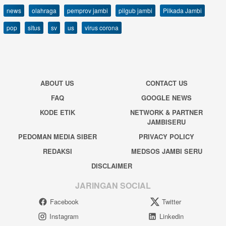
news
olahraga
pemprov jambi
pilgub jambi
Pilkada Jambi
pop
situs
sv
us
virus corona
ABOUT US
CONTACT US
FAQ
GOOGLE NEWS
KODE ETIK
NETWORK & PARTNER
JAMBISERU
PEDOMAN MEDIA SIBER
PRIVACY POLICY
REDAKSI
MEDSOS JAMBI SERU
DISCLAIMER
JARINGAN SOCIAL
Facebook
Twitter
Instagram
Linkedin