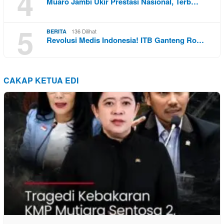
4
Muaro Jambi Ukir Prestasi Nasional, Terb…
5
136 Dilihat
BERITA
Revolusi Medis Indonesia! ITB Ganteng Ro…
CAKAP KETUA EDI