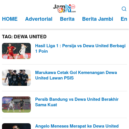
Loncat
Menu
ke
Mobile
HOME
Advertorial
Berita
Berita Jambi
Ent
konten
TAG:
DEWA UNITED
Hasil Liga 1 : Persija vs Dewa United Berbagi
1 Poin
Marukawa Cetak Gol Kemenangan Dewa
United Lawan PSIS
Persib Bandung vs Dewa United Berakhir
Sama Kuat
Angelo Meneses Merapat ke Dewa United