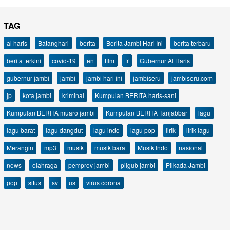
TAG
al haris
Batanghari
berita
Berita Jambi Hari Ini
berita terbaru
berita terkini
covid-19
en
film
fr
Gubernur Al Haris
gubernur jambi
jambi
jambi hari ini
jambiseru
jambiseru.com
jp
kota jambi
kriminal
Kumpulan BERITA haris-sani
Kumpulan BERITA muaro jambi
Kumpulan BERITA Tanjabbar
lagu
lagu barat
lagu dangdut
lagu indo
lagu pop
lirik
lirik lagu
Merangin
mp3
musik
musik barat
Musik Indo
nasional
news
olahraga
pemprov jambi
pilgub jambi
Pilkada Jambi
pop
situs
sv
us
virus corona