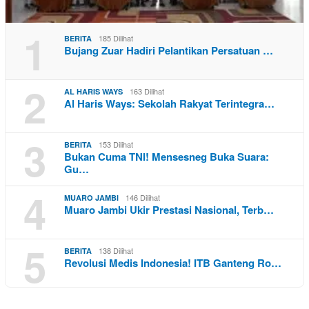
1
185 Dilihat
BERITA
Bujang Zuar Hadiri Pelantikan Persatuan …
2
163 Dilihat
AL HARIS WAYS
Al Haris Ways: Sekolah Rakyat Terintegra…
3
153 Dilihat
BERITA
Bukan Cuma TNI! Mensesneg Buka Suara:
Gu…
4
146 Dilihat
MUARO JAMBI
Muaro Jambi Ukir Prestasi Nasional, Terb…
5
138 Dilihat
BERITA
Revolusi Medis Indonesia! ITB Ganteng Ro…