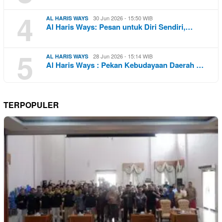
4
30 Jun 2026 - 15:50 WIB
AL HARIS WAYS
Al Haris Ways: Pesan untuk Diri Sendiri,…
5
28 Jun 2026 - 15:14 WIB
AL HARIS WAYS
Al Haris Ways : Pekan Kebudayaan Daerah …
TERPOPULER