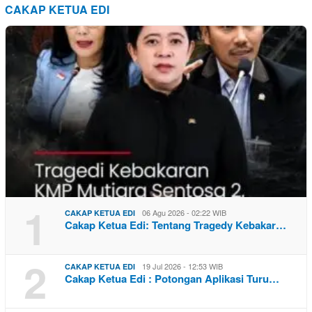
CAKAP KETUA EDI
1
06 Agu 2026 - 02:22 WIB
CAKAP KETUA EDI
Cakap Ketua Edi: Tentang Tragedy Kebakar…
2
19 Jul 2026 - 12:53 WIB
CAKAP KETUA EDI
Cakap Ketua Edi : Potongan Aplikasi Turu…