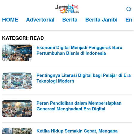
Loncat
Menu
ke
Mobile
HOME
Advertorial
Berita
Berita Jambi
Ent
konten
KATEGORI:
READ
Ekonomi Digital Menjadi Penggerak Baru
Pertumbuhan Bisnis di Indonesia
Pentingnya Literasi Digital bagi Pelajar di Era
Teknologi Modern
Peran Pendidikan dalam Mempersiapkan
Generasi Menghadapi Era Digital
Ketika Hidup Semakin Cepat, Mengapa