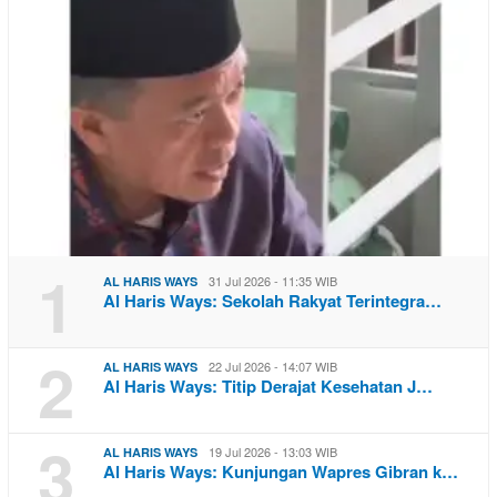
1
31 Jul 2026 - 11:35 WIB
AL HARIS WAYS
Al Haris Ways: Sekolah Rakyat Terintegra…
2
22 Jul 2026 - 14:07 WIB
AL HARIS WAYS
Al Haris Ways: Titip Derajat Kesehatan J…
3
19 Jul 2026 - 13:03 WIB
AL HARIS WAYS
Al Haris Ways: Kunjungan Wapres Gibran k…