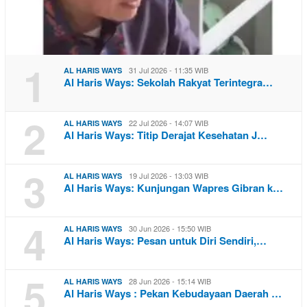
1
31 Jul 2026 - 11:35 WIB
AL HARIS WAYS
Al Haris Ways: Sekolah Rakyat Terintegra…
2
22 Jul 2026 - 14:07 WIB
AL HARIS WAYS
Al Haris Ways: Titip Derajat Kesehatan J…
3
19 Jul 2026 - 13:03 WIB
AL HARIS WAYS
Al Haris Ways: Kunjungan Wapres Gibran k…
4
30 Jun 2026 - 15:50 WIB
AL HARIS WAYS
Al Haris Ways: Pesan untuk Diri Sendiri,…
5
28 Jun 2026 - 15:14 WIB
AL HARIS WAYS
Al Haris Ways : Pekan Kebudayaan Daerah …