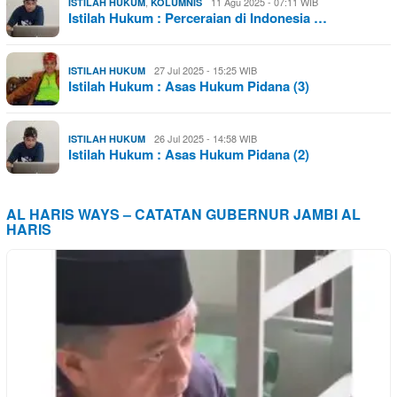
,
11 Agu 2025 - 07:11 WIB
ISTILAH HUKUM
KOLUMNIS
Istilah Hukum : Perceraian di Indonesia …
27 Jul 2025 - 15:25 WIB
ISTILAH HUKUM
Istilah Hukum : Asas Hukum Pidana (3)
26 Jul 2025 - 14:58 WIB
ISTILAH HUKUM
Istilah Hukum : Asas Hukum Pidana (2)
AL HARIS WAYS – CATATAN GUBERNUR JAMBI AL
HARIS