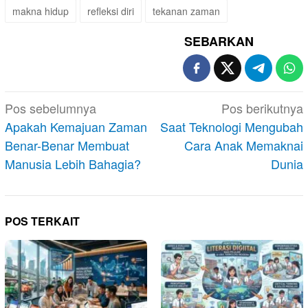
makna hidup
refleksi diri
tekanan zaman
SEBARKAN
Navigasi
Pos sebelumnya
Pos berikutnya
pos
Apakah Kemajuan Zaman
Saat Teknologi Mengubah
Benar-Benar Membuat
Cara Anak Memaknai
Manusia Lebih Bahagia?
Dunia
POS TERKAIT