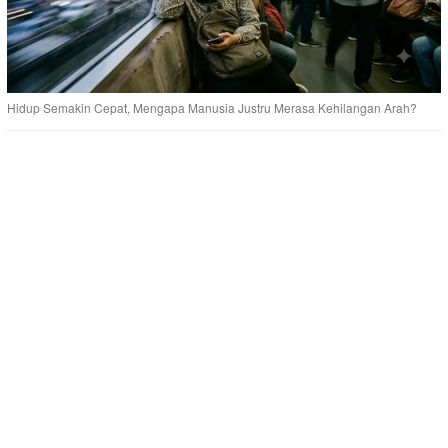
Hidup Semakin Cepat, Mengapa Manusia Justru Merasa Kehilangan Arah?