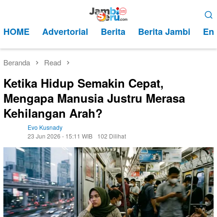
Loncat
Menu
ke
Mobile
HOME
Advertorial
Berita
Berita Jambi
Ent
konten
Beranda
Read
Ketika Hidup Semakin Cepat,
Mengapa Manusia Justru Merasa
Kehilangan Arah?
Evo Kusnady
23 Jun 2026 - 15:11 WIB
102 Dilihat