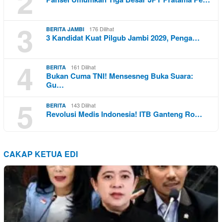
2
3
176 Dilihat
BERITA JAMBI
3 Kandidat Kuat Pilgub Jambi 2029, Penga…
4
161 Dilihat
BERITA
Bukan Cuma TNI! Mensesneg Buka Suara:
Gu…
5
143 Dilihat
BERITA
Revolusi Medis Indonesia! ITB Ganteng Ro…
CAKAP KETUA EDI