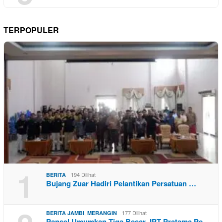
TERPOPULER
1
194 Dilihat
BERITA
Bujang Zuar Hadiri Pelantikan Persatuan …
,
177 Dilihat
BERITA JAMBI
MERANGIN
Pansel Umumkan Tiga Besar JPT Pratama Pe…