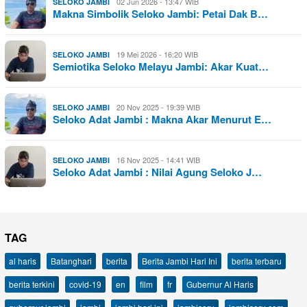
02 Jun 2026 - 13:47 WIB
SELOKO JAMBI
Makna Simbolik Seloko Jambi: Petai Dak B…
19 Mei 2026 - 16:20 WIB
SELOKO JAMBI
Semiotika Seloko Melayu Jambi: Akar Kuat…
20 Nov 2025 - 19:39 WIB
SELOKO JAMBI
Seloko Adat Jambi : Makna Akar Menurut E…
16 Nov 2025 - 14:41 WIB
SELOKO JAMBI
Seloko Adat Jambi : Nilai Agung Seloko J…
TAG
al haris
Batanghari
berita
Berita Jambi Hari Ini
berita terbaru
berita terkini
covid-19
en
film
fr
Gubernur Al Haris