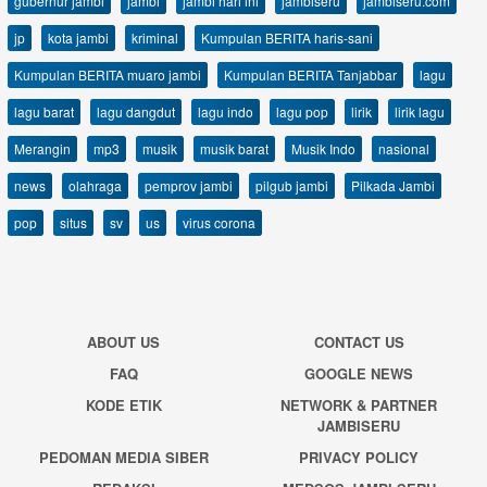
gubernur jambi
jambi
jambi hari ini
jambiseru
jambiseru.com
jp
kota jambi
kriminal
Kumpulan BERITA haris-sani
Kumpulan BERITA muaro jambi
Kumpulan BERITA Tanjabbar
lagu
lagu barat
lagu dangdut
lagu indo
lagu pop
lirik
lirik lagu
Merangin
mp3
musik
musik barat
Musik Indo
nasional
news
olahraga
pemprov jambi
pilgub jambi
Pilkada Jambi
pop
situs
sv
us
virus corona
ABOUT US
CONTACT US
FAQ
GOOGLE NEWS
KODE ETIK
NETWORK & PARTNER
JAMBISERU
PEDOMAN MEDIA SIBER
PRIVACY POLICY