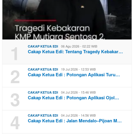
1
06 Agu 2026 - 02:22 WIB
CAKAP KETUA EDI
Cakap Ketua Edi: Tentang Tragedy Kebakar…
2
19 Jul 2026 - 12:53 WIB
CAKAP KETUA EDI
Cakap Ketua Edi : Potongan Aplikasi Turu…
3
04 Jul 2026 - 15:46 WIB
CAKAP KETUA EDI
Cakap Ketua Edi : Potongan Aplikasi Ojol…
4
04 Jul 2026 - 14:56 WIB
CAKAP KETUA EDI
Cakap Ketua Edi : Jalan Mendalo–Pijoan M…