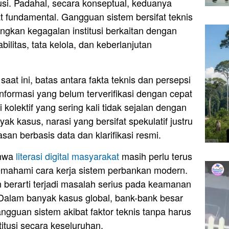
usi. Padahal, secara konseptual, keduanya
 fundamental. Gangguan sistem bersifat teknis
kan kegagalan institusi berkaitan dengan
ilitas, tata kelola, dan keberlanjutan
saat ini, batas antara fakta teknis dan persepsi
Informasi yang belum terverifikasi dengan cepat
olektif yang sering kali tidak sejalan dengan
ak kasus, narasi yang bersifat spekulatif justru
san berbasis data dan klarifikasi resmi.
ahwa
literasi digital masyarakat
masih perlu terus
emahami cara kerja sistem perbankan modern.
berarti terjadi masalah serius pada keamanan
 Dalam banyak kasus global, bank-bank besar
gguan sistem akibat faktor teknis tanpa harus
tusi secara keseluruhan.