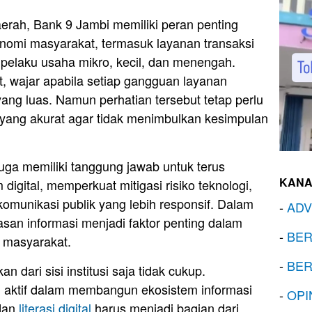
rah, Bank 9 Jambi memiliki peran penting
nomi masyarakat, termasuk layanan transaksi
 pelaku usaha mikro, kecil, dan menengah.
t, wajar apabila setiap gangguan layanan
ang luas. Namun perhatian tersebut tetap perlu
ang akurat agar tidak menimbulkan kesimpulan
n juga memiliki tanggung jawab untuk terus
KANA
igital, memperkuat mitigasi risiko teknologi,
unikasi publik yang lebih responsif. Dalam
-
ADV
lasan informasi menjadi faktor penting dalam
-
BER
n masyarakat.
-
BER
 dari sisi institusi saja tidak cukup.
n aktif dalam membangun ekosistem informasi
-
OPI
 dan
literasi digital
harus menjadi bagian dari