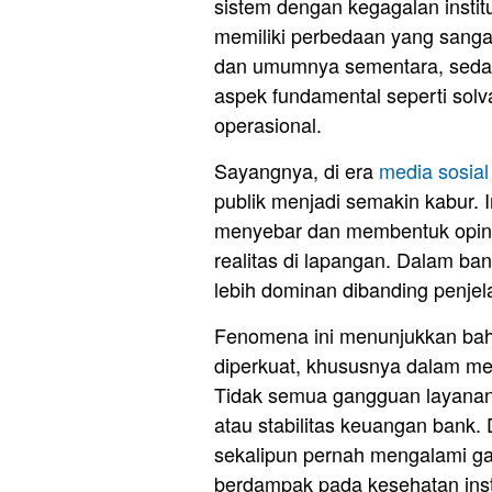
sistem dengan kegagalan instit
memiliki perbedaan yang sangat
dan umumnya sementara, sedang
aspek fundamental seperti solvab
operasional.
Sayangnya, di era
media sosial
publik menjadi semakin kabur. 
menyebar dan membentuk opini k
realitas di lapangan. Dalam bany
lebih dominan dibanding penjela
Fenomena ini menunjukkan b
diperkuat, khususnya dalam m
Tidak semua gangguan layanan 
atau stabilitas keuangan bank.
sekalipun pernah mengalami gan
berdampak pada kesehatan insti