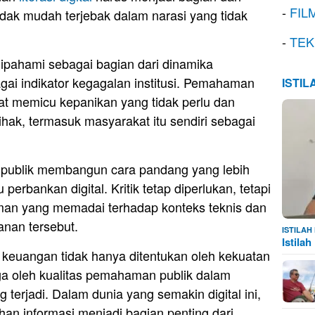
-
FIL
tidak mudah terjebak dalam narasi yang tidak
-
TEK
pahami sebagai bagian dari dinamika
gai indikator kegagalan institusi. Pemahaman
ISTI
pat memicu kepanikan yang tidak perlu dan
hak, termasuk masyarakat itu sendiri sebagai
a publik membangun cara pandang yang lebih
erbankan digital. Kritik tetap diperlukan, tetapi
man yang memadai terhadap konteks teknis dan
yanan tersebut.
ISTILA
Istila
em keuangan tidak hanya ditentukan oleh kekuatan
 juga oleh kualitas pemahaman publik dalam
terjadi. Dalam dunia yang semakin digital ini,
han informasi menjadi bagian penting dari