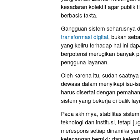
kesadaran kolektif agar publik 
berbasis fakta.
Gangguan sistem seharusnya di
transformasi digital
, bukan seba
yang keliru terhadap hal ini da
berpotensi merugikan banyak pi
pengguna layanan.
Oleh karena itu, sudah saatny
dewasa dalam menyikapi isu-isu p
harus disertai dengan pemaha
sistem yang bekerja di balik la
Pada akhirnya, stabilitas sist
teknologi dan institusi, tetapi
merespons setiap dinamika yang 
ketenangan berpikir dan kejerni