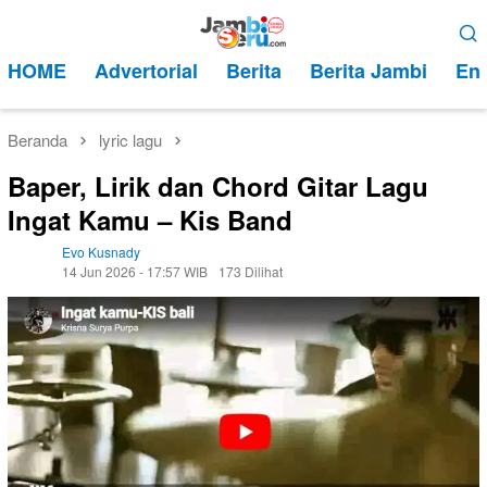
Loncat
Menu
ke
Mobile
HOME
Advertorial
Berita
Berita Jambi
Ent
konten
Beranda
lyric lagu
Baper, Lirik dan Chord Gitar Lagu
Ingat Kamu – Kis Band
Evo Kusnady
14 Jun 2026 - 17:57 WIB
173 Dilihat