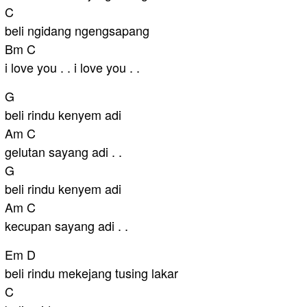
C
beli ngidang ngengsapang
Bm C
i love you . . i love you . .
G
beli rindu kenyem adi
Am C
gelutan sayang adi . .
G
beli rindu kenyem adi
Am C
kecupan sayang adi . .
Em D
beli rindu mekejang tusing lakar
C