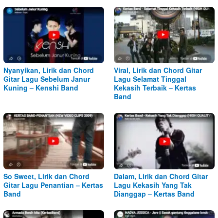
Nyanyikan, Lirik dan Chord
Viral, Lirik dan Chord Gitar
Gitar Lagu Sebelum Janur
Lagu Selamat Tinggal
Kuning – Kenshi Band
Kekasih Terbaik – Kertas
Band
So Sweet, Lirik dan Chord
Dalam, Lirik dan Chord Gitar
Gitar Lagu Penantian – Kertas
Lagu Kekasih Yang Tak
Band
Dianggap – Kertas Band