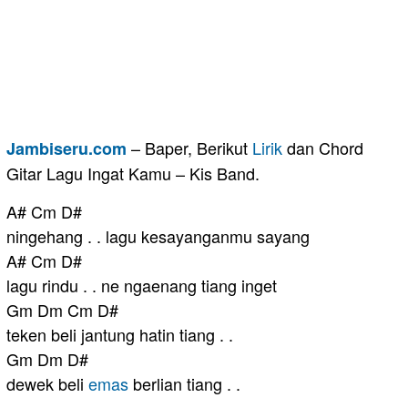
– Baper, Berikut
Lirik
dan Chord
Jambiseru.com
Gitar Lagu Ingat Kamu – Kis Band.
A# Cm D#
ningehang . . lagu kesayanganmu sayang
A# Cm D#
lagu rindu . . ne ngaenang tiang inget
Gm Dm Cm D#
teken beli jantung hatin tiang . .
Gm Dm D#
dewek beli
emas
berlian tiang . .