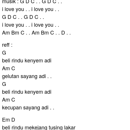
musik : G D C . . G D C . .
i love you . . i love you . .
G D C . . G D C . .
i love you . . i love you . .
Am Bm C . . Am Bm C . . D . .
reff :
G
beli rindu kenyem adi
Am C
gelutan sayang adi . .
G
beli rindu kenyem adi
Am C
kecupan sayang adi . .
Em D
beli rindu mekejang tusing lakar