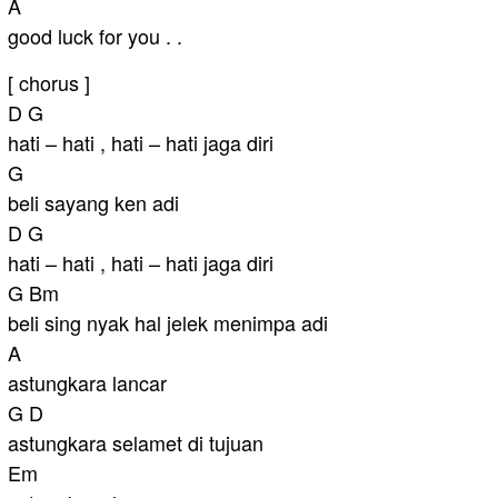
A
good luck for you . .
[ chorus ]
D G
hati – hati , hati – hati jaga diri
G
beli sayang ken adi
D G
hati – hati , hati – hati jaga diri
G Bm
beli sing nyak hal jelek menimpa adi
A
astungkara lancar
G D
astungkara selamet di tujuan
Em