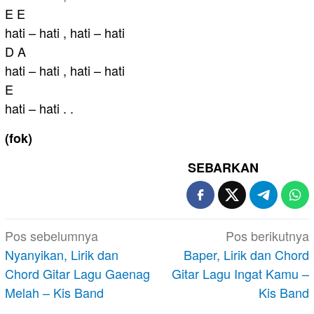
E E
hati – hati , hati – hati
D A
hati – hati , hati – hati
E
hati – hati . .
(fok)
SEBARKAN
Navigasi
Pos sebelumnya
Pos berikutnya
pos
Nyanyikan, Lirik dan
Baper, Lirik dan Chord
Chord Gitar Lagu Gaenag
Gitar Lagu Ingat Kamu –
Melah – Kis Band
Kis Band