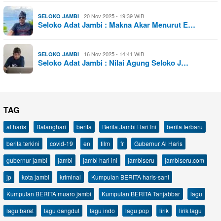
20 Nov 2025 - 19:39 WIB
SELOKO JAMBI
Seloko Adat Jambi : Makna Akar Menurut E…
16 Nov 2025 - 14:41 WIB
SELOKO JAMBI
Seloko Adat Jambi : Nilai Agung Seloko J…
TAG
al haris
Batanghari
berita
Berita Jambi Hari Ini
berita terbaru
berita terkini
covid-19
en
film
fr
Gubernur Al Haris
gubernur jambi
jambi
jambi hari ini
jambiseru
jambiseru.com
jp
kota jambi
kriminal
Kumpulan BERITA haris-sani
Kumpulan BERITA muaro jambi
Kumpulan BERITA Tanjabbar
lagu
lagu barat
lagu dangdut
lagu indo
lagu pop
lirik
lirik lagu