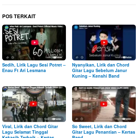
POS TERKAIT
Sedih, Lirik Lagu Sesi Potret –
Nyanyikan, Lirik dan Chord
Enau Ft Ari Lesmana
Gitar Lagu Sebelum Janur
Kuning – Kenshi Band
Viral, Lirik dan Chord Gitar
So Sweet, Lirik dan Chord
Lagu Selamat Tinggal
Gitar Lagu Penantian – Kertas
Kekasih Terbaik – Kertas
Band