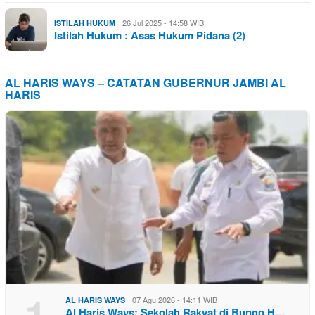
26 Jul 2025 - 14:58 WIB
ISTILAH HUKUM
Istilah Hukum : Asas Hukum Pidana (2)
AL HARIS WAYS – CATATAN GUBERNUR JAMBI AL
HARIS
1
07 Agu 2026 - 14:11 WIB
AL HARIS WAYS
Al Haris Ways: Sekolah Rakyat di Bungo H…