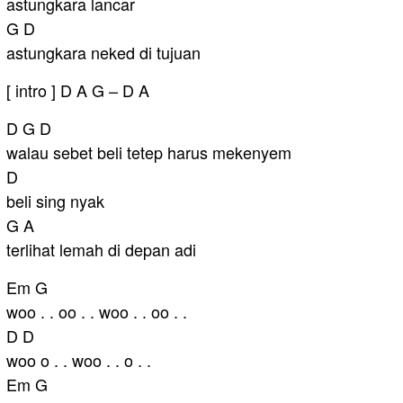
astungkara lancar
G D
astungkara neked di tujuan
[ intro ] D A G – D A
D G D
walau sebet beli tetep harus mekenyem
D
beli sing nyak
G A
terlihat lemah di depan adi
Em G
woo . . oo . . woo . . oo . .
D D
woo o . . woo . . o . .
Em G