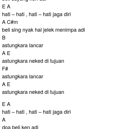
E A
hati – hati , hati – hati jaga diri
A C#m
beli sing nyak hal jelek menimpa adi
B
astungkara lancar
A E
astungkara neked di tujuan
F#
astungkara lancar
A E
astungkara neked di tujuan
E A
hati – hati , hati – hati jaga diri
A
doa beli ken adi