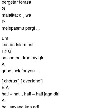
bergetar terasa
G
malaikat di jiwa
D
melepasmu pergi . .
Em
kacau dalam hati
F# G
so sad but true my girl
A
good luck for you . .
[ chorus ] [ overtone ]
E A
hati – hati , hati – hati jaga diri
A
beli sayang ken adi