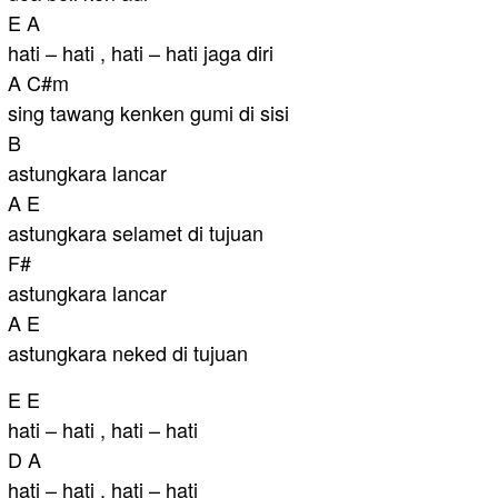
E A
hati – hati , hati – hati jaga diri
A C#m
sing tawang kenken gumi di sisi
B
astungkara lancar
A E
astungkara selamet di tujuan
F#
astungkara lancar
A E
astungkara neked di tujuan
E E
hati – hati , hati – hati
D A
hati – hati , hati – hati