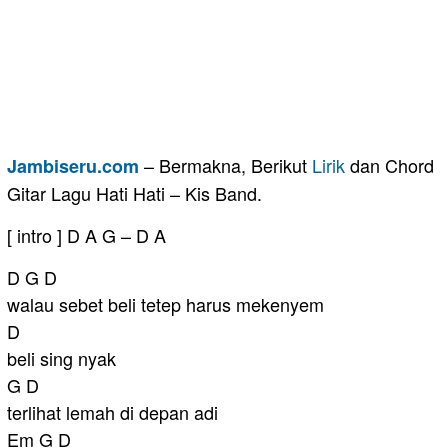
– Bermakna, Berikut
Lirik
dan Chord
Jambiseru.com
Gitar Lagu Hati Hati – Kis Band.
[ intro ] D A G – D A
D G D
walau sebet beli tetep harus mekenyem
D
beli sing nyak
G D
terlihat lemah di depan adi
Em G D