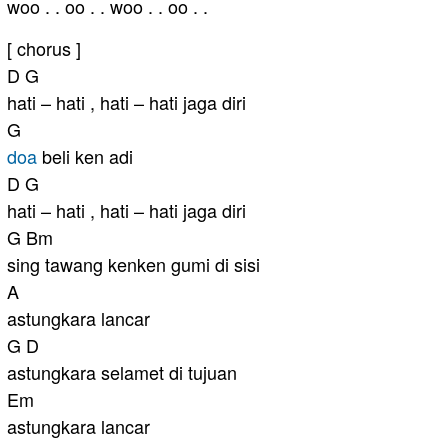
woo . . oo . . woo . . oo . .
[ chorus ]
D G
hati – hati , hati – hati jaga diri
G
doa
beli ken adi
D G
hati – hati , hati – hati jaga diri
G Bm
sing tawang kenken gumi di sisi
A
astungkara lancar
G D
astungkara selamet di tujuan
Em
astungkara lancar