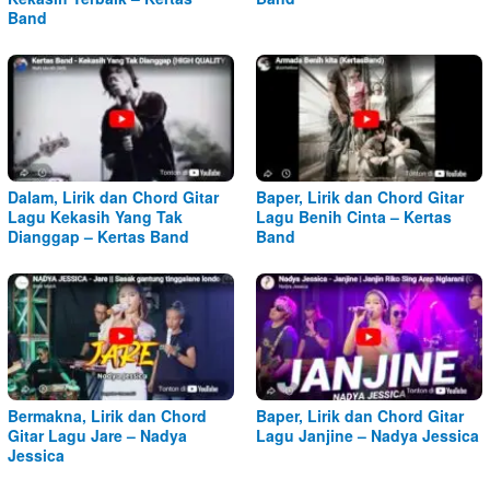
Band
Dalam, Lirik dan Chord Gitar
Baper, Lirik dan Chord Gitar
Lagu Kekasih Yang Tak
Lagu Benih Cinta – Kertas
Dianggap – Kertas Band
Band
Bermakna, Lirik dan Chord
Baper, Lirik dan Chord Gitar
Gitar Lagu Jare – Nadya
Lagu Janjine – Nadya Jessica
Jessica