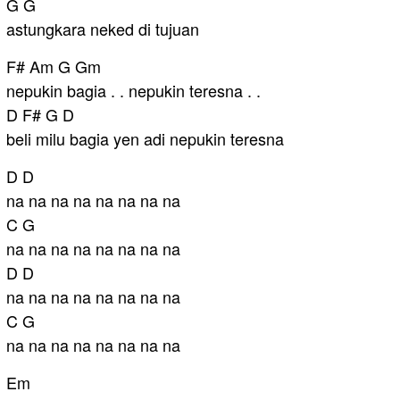
G G
astungkara neked di tujuan
F# Am G Gm
nepukin bagia . . nepukin teresna . .
D F# G D
beli milu bagia yen adi nepukin teresna
D D
na na na na na na na na
C G
na na na na na na na na
D D
na na na na na na na na
C G
na na na na na na na na
Em