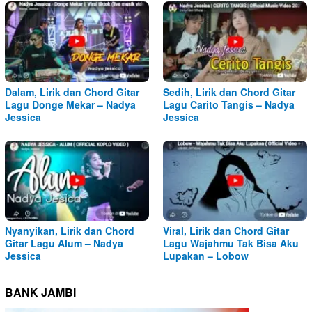
Dalam, Lirik dan Chord Gitar
Sedih, Lirik dan Chord Gitar
Lagu Donge Mekar – Nadya
Lagu Carito Tangis – Nadya
Jessica
Jessica
Nyanyikan, Lirik dan Chord
Viral, Lirik dan Chord Gitar
Gitar Lagu Alum – Nadya
Lagu Wajahmu Tak Bisa Aku
Jessica
Lupakan – Lobow
BANK JAMBI