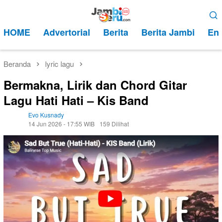
Loncat
Menu
ke
Mobile
HOME
Advertorial
Berita
Berita Jambi
Ent
konten
Beranda
lyric lagu
Bermakna, Lirik dan Chord Gitar
Lagu Hati Hati – Kis Band
Evo Kusnady
14 Jun 2026 - 17:55 WIB
159 Dilihat