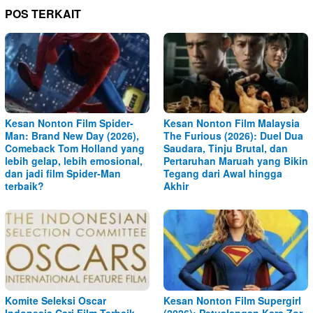
POS TERKAIT
Kesan Nonton Film Spider-
Kesan Nonton Film Malaysia
Man: Brand New Day (2026),
The Furious (2026): Duel Dua
Comeback Tom Holland yang
Saudara, Tinju Brutal, dan
lebih gelap, lebih emosional,
Pertaruhan Maruah yang Bikin
dan jadi film Spider-Man
Tegang dari Awal hingga
terbaik?
Akhir
Komite Seleksi Oscar
Kesan Nonton Film Supergirl