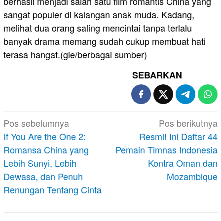
berhasil menjadi salah satu film romantis China yang
sangat populer di kalangan anak muda. Kadang,
melihat dua orang saling mencintai tanpa terlalu
banyak drama memang sudah cukup membuat hati
terasa hangat.(gie/berbagai sumber)
SEBARKAN
Navigasi
Pos sebelumnya
Pos berikutnya
pos
If You Are the One 2:
Resmi! Ini Daftar 44
Romansa China yang
Pemain Timnas Indonesia
Lebih Sunyi, Lebih
Kontra Oman dan
Dewasa, dan Penuh
Mozambique
Renungan Tentang Cinta