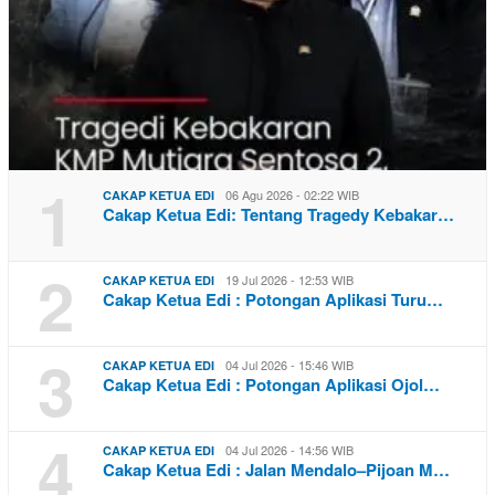
1
06 Agu 2026 - 02:22 WIB
CAKAP KETUA EDI
Cakap Ketua Edi: Tentang Tragedy Kebakar…
2
19 Jul 2026 - 12:53 WIB
CAKAP KETUA EDI
Cakap Ketua Edi : Potongan Aplikasi Turu…
3
04 Jul 2026 - 15:46 WIB
CAKAP KETUA EDI
Cakap Ketua Edi : Potongan Aplikasi Ojol…
4
04 Jul 2026 - 14:56 WIB
CAKAP KETUA EDI
Cakap Ketua Edi : Jalan Mendalo–Pijoan M…