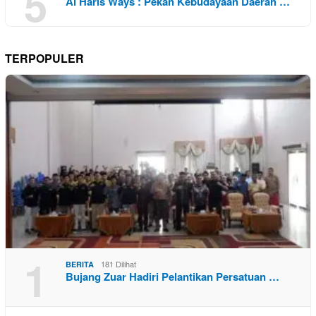
5
Al Haris Ways : Pekan Kebudayaan Daerah …
TERPOPULER
1
181 Dilihat
BERITA
Bujang Zuar Hadiri Pelantikan Persatuan …