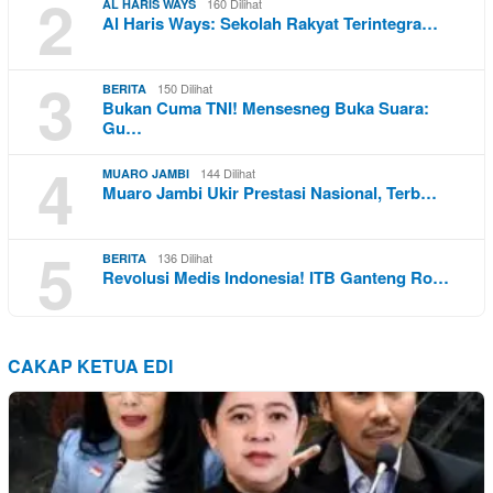
2
160 Dilihat
AL HARIS WAYS
Al Haris Ways: Sekolah Rakyat Terintegra…
3
150 Dilihat
BERITA
Bukan Cuma TNI! Mensesneg Buka Suara:
Gu…
4
144 Dilihat
MUARO JAMBI
Muaro Jambi Ukir Prestasi Nasional, Terb…
5
136 Dilihat
BERITA
Revolusi Medis Indonesia! ITB Ganteng Ro…
CAKAP KETUA EDI