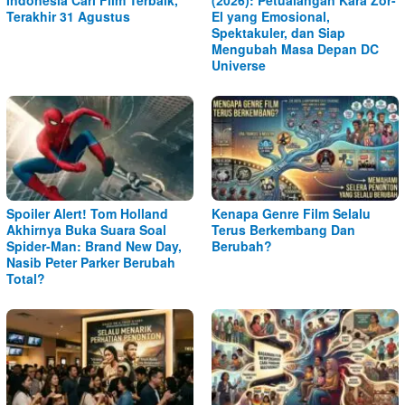
Indonesia Cari Film Terbaik,
(2026): Petualangan Kara Zor-
Terakhir 31 Agustus
El yang Emosional,
Spektakuler, dan Siap
Mengubah Masa Depan DC
Universe
Spoiler Alert! Tom Holland
Kenapa Genre Film Selalu
Akhirnya Buka Suara Soal
Terus Berkembang Dan
Spider-Man: Brand New Day,
Berubah?
Nasib Peter Parker Berubah
Total?