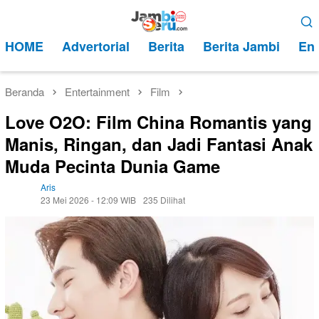
Loncat
Menu
ke
Mobile
HOME
Advertorial
Berita
Berita Jambi
Ent
konten
Beranda
Entertainment
Film
Love O2O: Film China Romantis yang
Manis, Ringan, dan Jadi Fantasi Anak
Muda Pecinta Dunia Game
Aris
23 Mei 2026 - 12:09 WIB
235 Dilihat