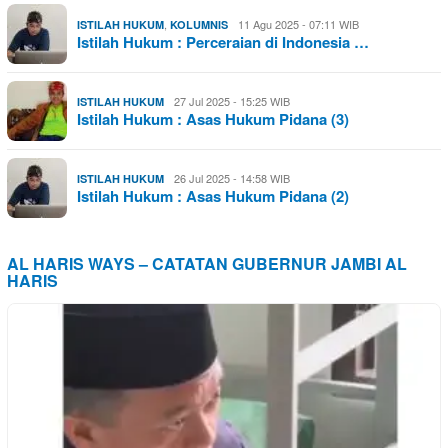
,
11 Agu 2025 - 07:11 WIB
ISTILAH HUKUM
KOLUMNIS
Istilah Hukum : Perceraian di Indonesia …
27 Jul 2025 - 15:25 WIB
ISTILAH HUKUM
Istilah Hukum : Asas Hukum Pidana (3)
26 Jul 2025 - 14:58 WIB
ISTILAH HUKUM
Istilah Hukum : Asas Hukum Pidana (2)
AL HARIS WAYS – CATATAN GUBERNUR JAMBI AL
HARIS