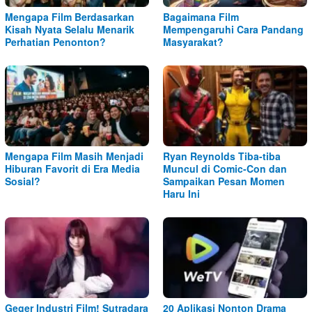
Mengapa Film Berdasarkan
Bagaimana Film
Kisah Nyata Selalu Menarik
Mempengaruhi Cara Pandang
Perhatian Penonton?
Masyarakat?
Mengapa Film Masih Menjadi
Ryan Reynolds Tiba-tiba
Hiburan Favorit di Era Media
Muncul di Comic-Con dan
Sosial?
Sampaikan Pesan Momen
Haru Ini
Geger Industri Film! Sutradara
20 Aplikasi Nonton Drama