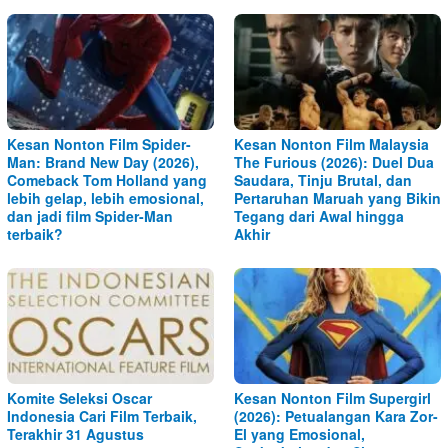
Kesan Nonton Film Spider-
Kesan Nonton Film Malaysia
Man: Brand New Day (2026),
The Furious (2026): Duel Dua
Comeback Tom Holland yang
Saudara, Tinju Brutal, dan
lebih gelap, lebih emosional,
Pertaruhan Maruah yang Bikin
dan jadi film Spider-Man
Tegang dari Awal hingga
terbaik?
Akhir
Komite Seleksi Oscar
Kesan Nonton Film Supergirl
Indonesia Cari Film Terbaik,
(2026): Petualangan Kara Zor-
Terakhir 31 Agustus
El yang Emosional,