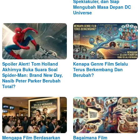
Spektakuler, dan Siap
Mengubah Masa Depan DC
Universe
Spoiler Alert! Tom Holland
Kenapa Genre Film Selalu
Akhirnya Buka Suara Soal
Terus Berkembang Dan
Spider-Man: Brand New Day,
Berubah?
Nasib Peter Parker Berubah
Total?
Mengapa Film Berdasarkan
Bagaimana Film