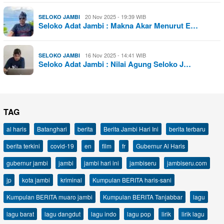
20 Nov 2025 - 19:39 WIB
SELOKO JAMBI
Seloko Adat Jambi : Makna Akar Menurut E…
16 Nov 2025 - 14:41 WIB
SELOKO JAMBI
Seloko Adat Jambi : Nilai Agung Seloko J…
TAG
al haris
Batanghari
berita
Berita Jambi Hari Ini
berita terbaru
berita terkini
covid-19
en
film
fr
Gubernur Al Haris
gubernur jambi
jambi
jambi hari ini
jambiseru
jambiseru.com
jp
kota jambi
kriminal
Kumpulan BERITA haris-sani
Kumpulan BERITA muaro jambi
Kumpulan BERITA Tanjabbar
lagu
lagu barat
lagu dangdut
lagu indo
lagu pop
lirik
lirik lagu