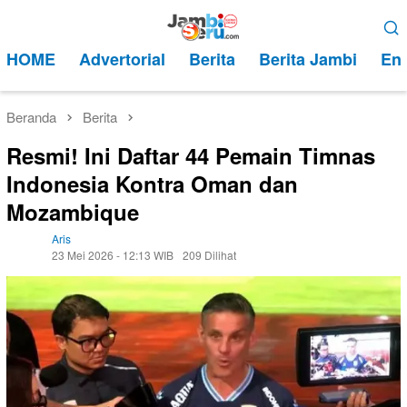
Loncat
Menu
ke
Mobile
HOME
Advertorial
Berita
Berita Jambi
Ent
konten
Beranda
Berita
Resmi! Ini Daftar 44 Pemain Timnas
Indonesia Kontra Oman dan
Mozambique
Aris
23 Mei 2026 - 12:13 WIB
209 Dilihat