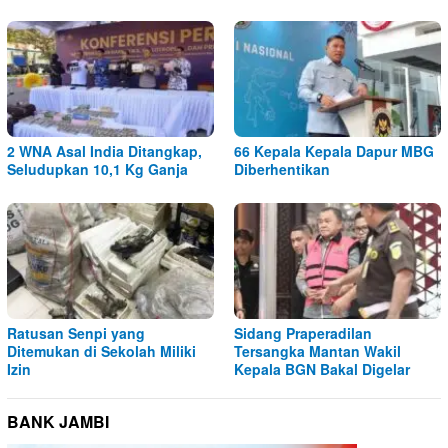
2 WNA Asal India Ditangkap,
66 Kepala Kepala Dapur MBG
Seludupkan 10,1 Kg Ganja
Diberhentikan
Ratusan Senpi yang
Sidang Praperadilan
Ditemukan di Sekolah Miliki
Tersangka Mantan Wakil
Izin
Kepala BGN Bakal Digelar
BANK JAMBI