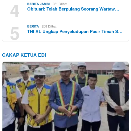
4
221 Dilihat
BERITA JAMBI
Obituari: Telah Berpulang Seorang Wartaw…
5
208 Dilihat
BERITA
TNI AL Ungkap Penyeludupan Pasir Timah S…
CAKAP KETUA EDI