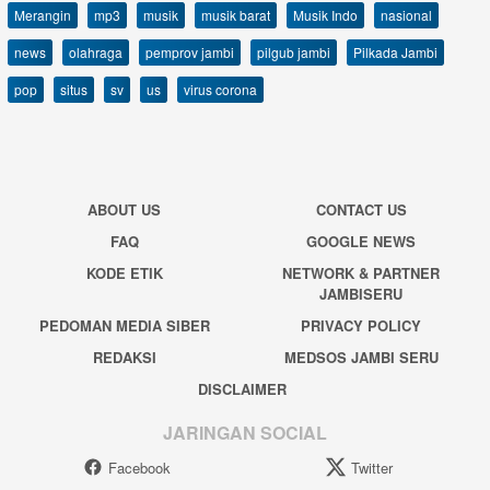
Merangin
mp3
musik
musik barat
Musik Indo
nasional
news
olahraga
pemprov jambi
pilgub jambi
Pilkada Jambi
pop
situs
sv
us
virus corona
ABOUT US
CONTACT US
FAQ
GOOGLE NEWS
KODE ETIK
NETWORK & PARTNER
JAMBISERU
PEDOMAN MEDIA SIBER
PRIVACY POLICY
REDAKSI
MEDSOS JAMBI SERU
DISCLAIMER
JARINGAN SOCIAL
Facebook
Twitter