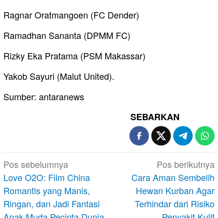
Ragnar Oratmangoen (FC Dender)
Ramadhan Sananta (DPMM FC)
Rizky Eka Pratama (PSM Makassar)
Yakob Sayuri (Malut United).
Sumber: antaranews
SEBARKAN
Navigasi
Pos sebelumnya
Pos berikutnya
pos
Love O2O: Film China
Cara Aman Sembelih
Romantis yang Manis,
Hewan Kurban Agar
Ringan, dan Jadi Fantasi
Terhindar dari Risiko
Anak Muda Pecinta Dunia
Penyakit Kulit