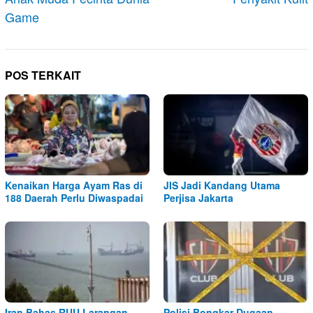
Game
POS TERKAIT
Kenaikan Harga Ayam Ras di
JIS Jadi Kandang Utama
188 Daerah Perlu Diwaspadai
Perjisa Jakarta
Iran Bahas RUU Larangan
Polisi Bongkar Dugaan