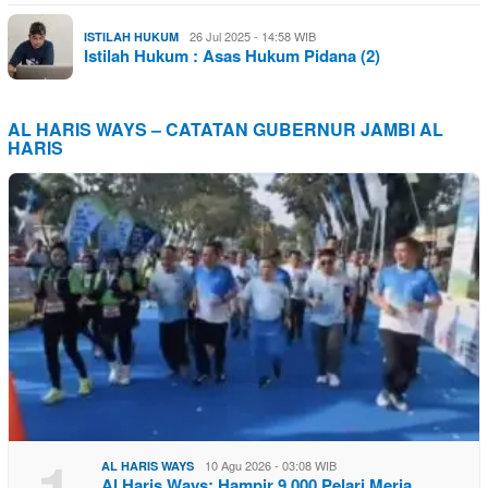
26 Jul 2025 - 14:58 WIB
ISTILAH HUKUM
Istilah Hukum : Asas Hukum Pidana (2)
AL HARIS WAYS – CATATAN GUBERNUR JAMBI AL
HARIS
10 Agu 2026 - 03:08 WIB
AL HARIS WAYS
Al Haris Ways: Hampir 9.000 Pelari Meria…