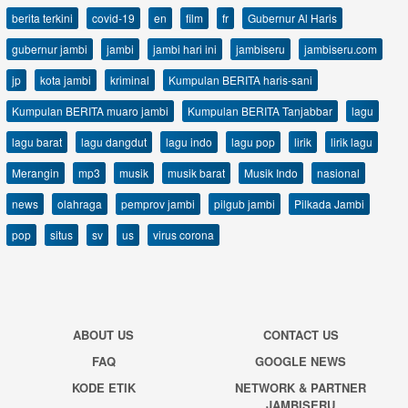
berita terkini
covid-19
en
film
fr
Gubernur Al Haris
gubernur jambi
jambi
jambi hari ini
jambiseru
jambiseru.com
jp
kota jambi
kriminal
Kumpulan BERITA haris-sani
Kumpulan BERITA muaro jambi
Kumpulan BERITA Tanjabbar
lagu
lagu barat
lagu dangdut
lagu indo
lagu pop
lirik
lirik lagu
Merangin
mp3
musik
musik barat
Musik Indo
nasional
news
olahraga
pemprov jambi
pilgub jambi
Pilkada Jambi
pop
situs
sv
us
virus corona
ABOUT US
CONTACT US
FAQ
GOOGLE NEWS
KODE ETIK
NETWORK & PARTNER
JAMBISERU