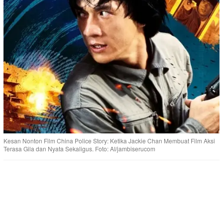
Kesan Nonton Film China Police Story: Ketika Jackie Chan Membuat Film Aksi
Terasa Gila dan Nyata Sekaligus. Foto: AI/jambiserucom