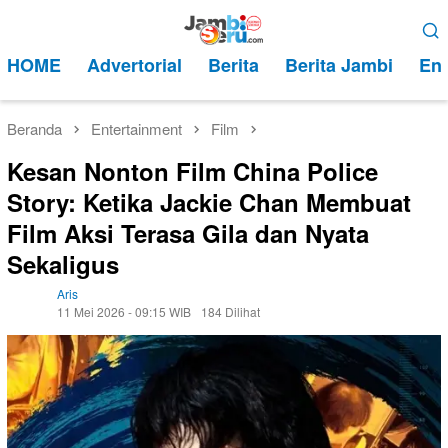
Loncat
Menu
ke
Mobile
HOME
Advertorial
Berita
Berita Jambi
Ent
konten
Beranda
Entertainment
Film
Kesan Nonton Film China Police
Story: Ketika Jackie Chan Membuat
Film Aksi Terasa Gila dan Nyata
Sekaligus
Aris
11 Mei 2026 - 09:15 WIB
184 Dilihat