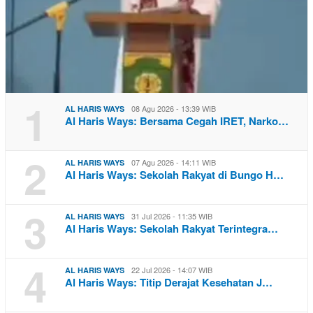
1
08 Agu 2026 - 13:39 WIB
AL HARIS WAYS
Al Haris Ways: Bersama Cegah IRET, Narko…
2
07 Agu 2026 - 14:11 WIB
AL HARIS WAYS
Al Haris Ways: Sekolah Rakyat di Bungo H…
3
31 Jul 2026 - 11:35 WIB
AL HARIS WAYS
Al Haris Ways: Sekolah Rakyat Terintegra…
4
22 Jul 2026 - 14:07 WIB
AL HARIS WAYS
Al Haris Ways: Titip Derajat Kesehatan J…