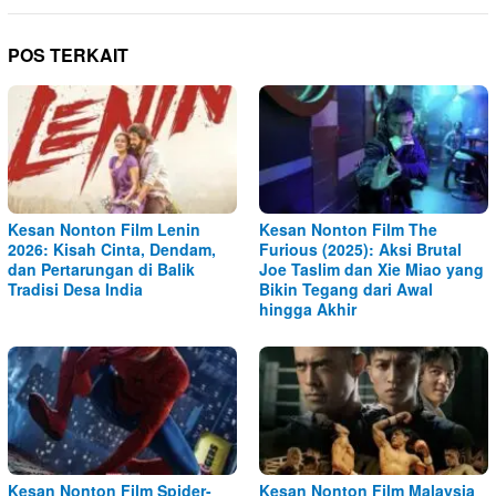
POS TERKAIT
Kesan Nonton Film Lenin
Kesan Nonton Film The
2026: Kisah Cinta, Dendam,
Furious (2025): Aksi Brutal
dan Pertarungan di Balik
Joe Taslim dan Xie Miao yang
Tradisi Desa India
Bikin Tegang dari Awal
hingga Akhir
Kesan Nonton Film Spider-
Kesan Nonton Film Malaysia