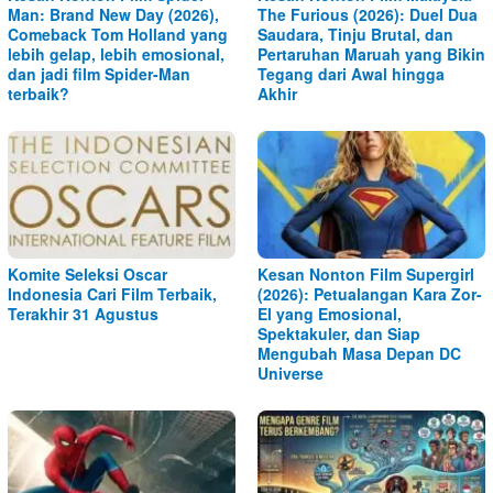
Man: Brand New Day (2026),
The Furious (2026): Duel Dua
Comeback Tom Holland yang
Saudara, Tinju Brutal, dan
lebih gelap, lebih emosional,
Pertaruhan Maruah yang Bikin
dan jadi film Spider-Man
Tegang dari Awal hingga
terbaik?
Akhir
Komite Seleksi Oscar
Kesan Nonton Film Supergirl
Indonesia Cari Film Terbaik,
(2026): Petualangan Kara Zor-
Terakhir 31 Agustus
El yang Emosional,
Spektakuler, dan Siap
Mengubah Masa Depan DC
Universe