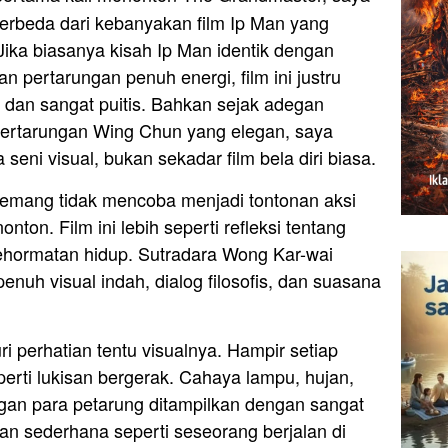
berbeda dari kebanyakan film Ip Man yang
Jika biasanya kisah Ip Man identik dengan
an pertarungan penuh energi, film ini justru
, dan sangat puitis. Bahkan sejak adegan
ertarungan Wing Chun yang elegan, saya
eni visual, bukan sekadar film bela diri biasa.
emang tidak mencoba menjadi tontonan aksi
on. Film ini lebih seperti refleksi tentang
kehormatan hidup. Sutradara Wong Kar-wai
uh visual indah, dialog filosofis, dan suasana
i perhatian tentu visualnya. Hampir setiap
perti lukisan bergerak. Cahaya lampu, hujan,
ngan para petarung ditampilkan dengan sangat
gan sederhana seperti seseorang berjalan di