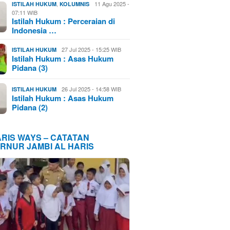
,
11 Agu 2025 -
ISTILAH HUKUM
KOLUMNIS
07:11 WIB
Istilah Hukum : Perceraian di
Indonesia …
27 Jul 2025 - 15:25 WIB
ISTILAH HUKUM
Istilah Hukum : Asas Hukum
Pidana (3)
26 Jul 2025 - 14:58 WIB
ISTILAH HUKUM
Istilah Hukum : Asas Hukum
Pidana (2)
ARIS WAYS – CATATAN
RNUR JAMBI AL HARIS