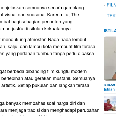
-
FIL
buk menjelaskan semuanya secara gamblang.
t visual dan suasana. Karena itu, The
-
TEK
ambat bagi sebagian penonton yang
un justru di situlah kekuatannya.
ISTI
gat mendukung atmosfer. Nada-nada lembut
n, salju, dan lampu kota membuat film terasa
an yang perlahan tumbuh tanpa perlu dipaksa
ngat berbeda dibanding film kungfu modern
ek berlebihan atau gerakan mustahil. Semuanya
ap artistik. Setiap pukulan dan langkah terasa
ISTILA
Istila
ga banyak membahas soal harga diri dan
ntara menjaga tradisi dan menghadapi perubahan