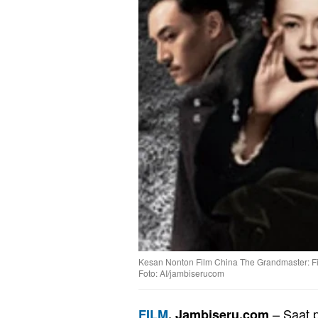
Kesan Nonton Film China The Grandmaster: Fi
Foto: AI/jambiserucom
– Saat 
FILM
, Jambiseru.com