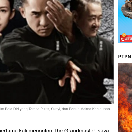
PTPN 
lm Bela Diri yang Terasa Puitis, Sunyi, dan Penuh Makna Kehidupan.
pertama kali menonton The Grandmaster, saya