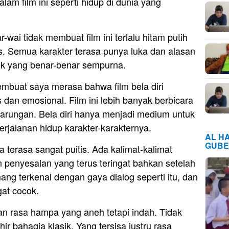
am film ini seperti hidup di dunia yang
ai tidak membuat film ini terlalu hitam putih
s. Semua karakter terasa punya luka dan alasan
ok yang benar-benar sempurna.
buat saya merasa bahwa film bela diri
s dan emosional. Film ini lebih banyak berbicara
tarungan. Bela diri hanya menjadi medium untuk
jalanan hidup karakter-karakternya.
AL H
GUBE
a terasa sangat puitis. Ada kalimat-kalimat
 penyesalan yang terus teringat bahkan setelah
ang terkenal dengan gaya dialog seperti itu, dan
gat cocok.
kan rasa hampa yang aneh tetapi indah. Tidak
r bahagia klasik. Yang tersisa justru rasa