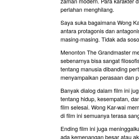
zaman modern. Para karakter dal
perlahan menghilang.
Saya suka bagaimana Wong Kar-w
antara protagonis dan antagoni
masing-masing. Tidak ada sos
Menonton The Grandmaster mem
sebenarnya bisa sangat filosofi
tentang manusia dibanding per
menyampaikan perasaan dan per
Banyak dialog dalam film ini jug
tentang hidup, kesempatan, dan
film selesai. Wong Kar-wai mem
di film ini semuanya terasa san
Ending film ini juga meninggal
ada kemenangan besar atau akhi