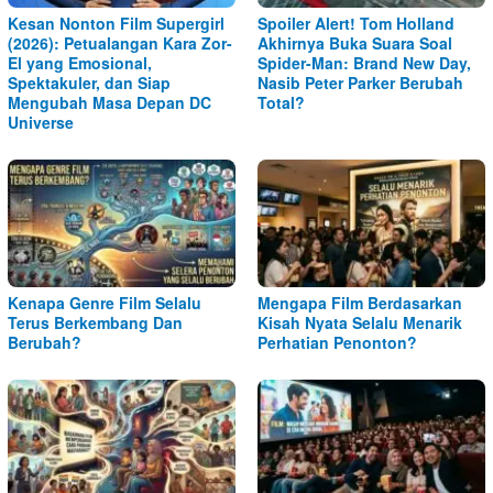
Kesan Nonton Film Supergirl
Spoiler Alert! Tom Holland
(2026): Petualangan Kara Zor-
Akhirnya Buka Suara Soal
El yang Emosional,
Spider-Man: Brand New Day,
Spektakuler, dan Siap
Nasib Peter Parker Berubah
Mengubah Masa Depan DC
Total?
Universe
Kenapa Genre Film Selalu
Mengapa Film Berdasarkan
Terus Berkembang Dan
Kisah Nyata Selalu Menarik
Berubah?
Perhatian Penonton?