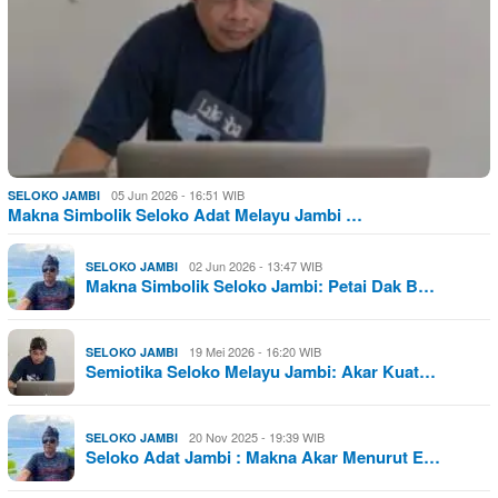
05 Jun 2026 - 16:51 WIB
SELOKO JAMBI
Makna Simbolik Seloko Adat Melayu Jambi …
02 Jun 2026 - 13:47 WIB
SELOKO JAMBI
Makna Simbolik Seloko Jambi: Petai Dak B…
19 Mei 2026 - 16:20 WIB
SELOKO JAMBI
Semiotika Seloko Melayu Jambi: Akar Kuat…
20 Nov 2025 - 19:39 WIB
SELOKO JAMBI
Seloko Adat Jambi : Makna Akar Menurut E…