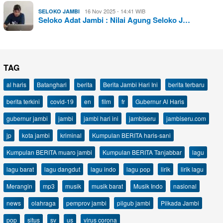
16 Nov 2025 - 14:41 WIB
SELOKO JAMBI
Seloko Adat Jambi : Nilai Agung Seloko J…
TAG
al haris
Batanghari
berita
Berita Jambi Hari Ini
berita terbaru
berita terkini
covid-19
en
film
fr
Gubernur Al Haris
gubernur jambi
jambi
jambi hari ini
jambiseru
jambiseru.com
jp
kota jambi
kriminal
Kumpulan BERITA haris-sani
Kumpulan BERITA muaro jambi
Kumpulan BERITA Tanjabbar
lagu
lagu barat
lagu dangdut
lagu indo
lagu pop
lirik
lirik lagu
Merangin
mp3
musik
musik barat
Musik Indo
nasional
news
olahraga
pemprov jambi
pilgub jambi
Pilkada Jambi
pop
situs
sv
us
virus corona