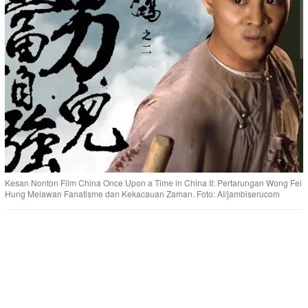
Kesan Nonton Film China Once Upon a Time in China II: Pertarungan Wong Fei
Hung Melawan Fanatisme dan Kekacauan Zaman. Foto: AI/jambiserucom