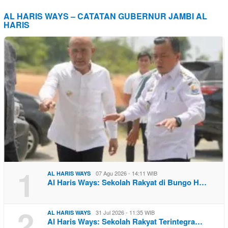
AL HARIS WAYS – CATATAN GUBERNUR JAMBI AL
HARIS
1
07 Agu 2026 - 14:11 WIB
AL HARIS WAYS
Al Haris Ways: Sekolah Rakyat di Bungo H…
2
31 Jul 2026 - 11:35 WIB
AL HARIS WAYS
Al Haris Ways: Sekolah Rakyat Terintegra…