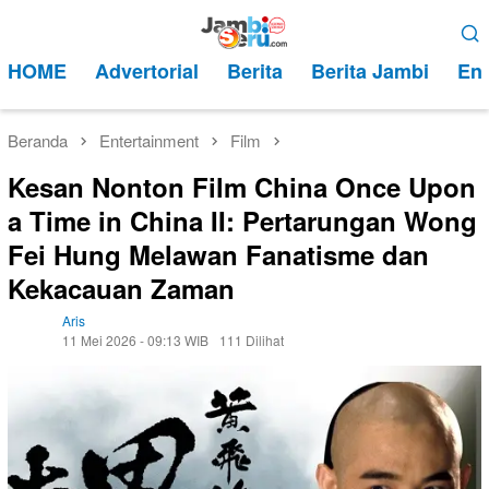
Loncat
Menu
ke
Mobile
HOME
Advertorial
Berita
Berita Jambi
Ent
konten
Beranda
Entertainment
Film
Kesan Nonton Film China Once Upon
a Time in China II: Pertarungan Wong
Fei Hung Melawan Fanatisme dan
Kekacauan Zaman
Aris
11 Mei 2026 - 09:13 WIB
111 Dilihat