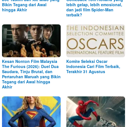
Bikin Tegang dari Awal
lebih gelap, lebih emosional,
hingga Akhir
dan jadi film Spider-Man
terbaik?
Kesan Nonton Film Malaysia
Komite Seleksi Oscar
The Furious (2026): Duel Dua
Indonesia Cari Film Terbaik,
Saudara, Tinju Brutal, dan
Terakhir 31 Agustus
Pertaruhan Maruah yang Bikin
Tegang dari Awal hingga
Akhir