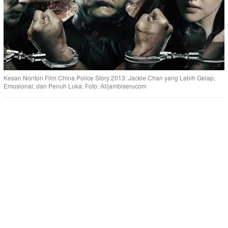
Kesan Nonton Film China Police Story 2013: Jackie Chan yang Lebih Gelap,
Emosional, dan Penuh Luka. Foto: AI/jambiserucom