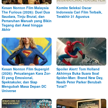
Kesan Nonton Film Malaysia
Komite Seleksi Oscar
The Furious (2026): Duel Dua
Indonesia Cari Film Terbaik,
Saudara, Tinju Brutal, dan
Terakhir 31 Agustus
Pertaruhan Maruah yang Bikin
Tegang dari Awal hingga
Akhir
Kesan Nonton Film Supergirl
Spoiler Alert! Tom Holland
(2026): Petualangan Kara Zor-
Akhirnya Buka Suara Soal
El yang Emosional,
Spider-Man: Brand New Day,
Spektakuler, dan Siap
Nasib Peter Parker Berubah
Mengubah Masa Depan DC
Total?
Universe