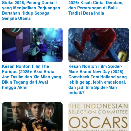
Strike 2026, Perang Dunia II
2026: Kisah Cinta, Dendam,
yang Menjadikan Perjuangan
dan Pertarungan di Balik
Bertahan Hidup Sebagai
Tradisi Desa India
Senjata Utama
Kesan Nonton Film The
Kesan Nonton Film Spider-
Furious (2025): Aksi Brutal
Man: Brand New Day (2026),
Joe Taslim dan Xie Miao yang
Comeback Tom Holland yang
Bikin Tegang dari Awal
lebih gelap, lebih emosional,
hingga Akhir
dan jadi film Spider-Man
terbaik?