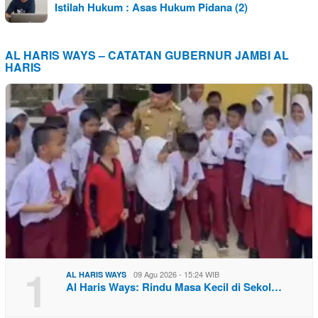
Istilah Hukum : Asas Hukum Pidana (2)
AL HARIS WAYS – CATATAN GUBERNUR JAMBI AL
HARIS
1
09 Agu 2026 - 15:24 WIB
AL HARIS WAYS
Al Haris Ways: Rindu Masa Kecil di Sekol…