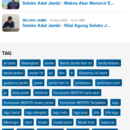
Seloko Adat Jambi : Makna Akar Menurut E…
16 Nov 2025 - 14:41 WIB
SELOKO JAMBI
Seloko Adat Jambi : Nilai Agung Seloko J…
TAG
al haris
Batanghari
berita
Berita Jambi Hari Ini
berita terbaru
berita terkini
covid-19
en
film
fr
Gubernur Al Haris
gubernur jambi
jambi
jambi hari ini
jambiseru
jambiseru.com
jp
kota jambi
kriminal
Kumpulan BERITA haris-sani
Kumpulan BERITA muaro jambi
Kumpulan BERITA Tanjabbar
lagu
lagu barat
lagu dangdut
lagu indo
lagu pop
lirik
lirik lagu
Merangin
mp3
musik
musik barat
Musik Indo
nasional