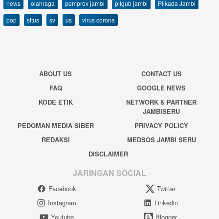
news
olahraga
pemprov jambi
pilgub jambi
Pilkada Jambi
pop
situs
sv
us
virus corona
ABOUT US
CONTACT US
FAQ
GOOGLE NEWS
KODE ETIK
NETWORK & PARTNER
JAMBISERU
PEDOMAN MEDIA SIBER
PRIVACY POLICY
REDAKSI
MEDSOS JAMBI SERU
DISCLAIMER
JARINGAN SOCIAL
Facebook
Twitter
Instagram
Linkedin
Youtube
Blogger