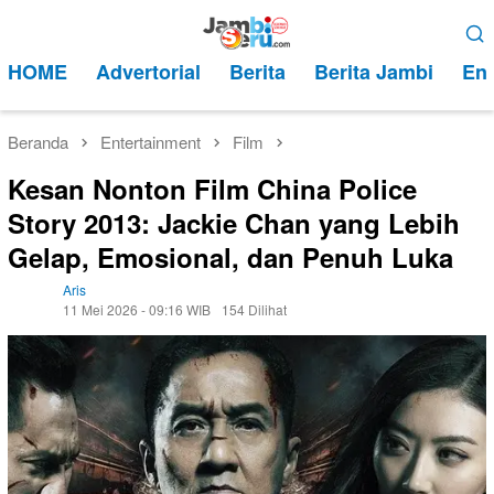
Loncat
Menu
ke
Mobile
HOME
Advertorial
Berita
Berita Jambi
Ent
konten
Beranda
Entertainment
Film
Kesan Nonton Film China Police
Story 2013: Jackie Chan yang Lebih
Gelap, Emosional, dan Penuh Luka
Aris
11 Mei 2026 - 09:16 WIB
154 Dilihat